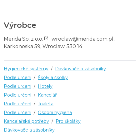
Výrobce
Merida Sp. z o.o.
,
wroclaw@merida.com.pl
,
Karkonoska 59, Wroclaw, 530 14
Hygienické systémy
/
Dávkovače a zásobníky
Podle určení
/
Školy a školky
Podle určení
/
Hotely
Podle určení
/
Kancelář
Podle určení
/
Toaleta
Podle určení
/
Osobní hygiena
Kancelářské potřeby
/
Pro školáky
Dávkovače a zásobníky