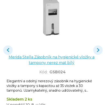
Merida Stella Zásobník na hygienické vložky a
tampony nerez mat bílý
Kód
:
GSB024
Elegantní a odolný nerezový zásobník na hygienické
vložky a tampony s kapacitou až 35 vložek a 30
tamponů. Uzamykatelný, snadno udržovatelný, s
10letou zárukou.
Skladem 2 ks
V pondělí
10. 8.
u Vás