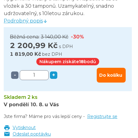
vložek a 30 tamponů. Uzamykatelný, snadno
udržovatelný, s 10letou zárukou.
Podrobný popis
Běžná cena:
3 140,00 Kč
-30%
2 200,99 Kč
s DPH
1 819,00 Kč
bez DPH
Nákupem získáte
18
bodů
-
+
Do košíku
Skladem 2 ks
V pondělí
10. 8.
u Vás
Jste firma? Máme pro vás lepší ceny -
Registrujte se
Vytisknout
Odeslat poptávku