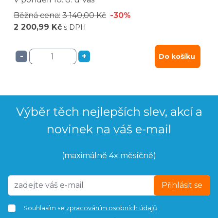
Běžná cena:
3 140,00 Kč
-30%
2 200,99 Kč
s DPH
-
+
Do košíku
Výběr těch nejlepších slev, akcí a
novinek na váš e-mail
(maximálně 4x měsíčně)
Přihlásit se
Souhlasím se
zpracováním osobních údajů