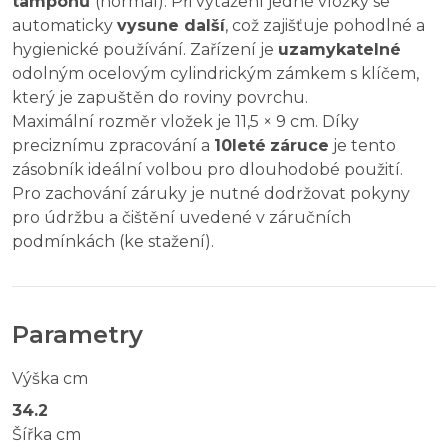
tamponů
(normal). Při vytažení jedné vložky se
automaticky
vysune další
, což zajišťuje pohodlné a
hygienické používání. Zařízení je
uzamykatelné
odolným ocelovým cylindrickým zámkem s klíčem,
který je zapuštěn do roviny povrchu.
Maximální rozměr vložek je 11,5 × 9 cm. Díky
preciznímu zpracování a
10leté
záruce
je tento
zásobník ideální volbou pro dlouhodobé použití.
Pro zachování záruky je nutné dodržovat pokyny
pro údržbu a čištění uvedené v záručních
podmínkách (ke stažení).
Parametry
Výška cm
34.2
Šířka cm