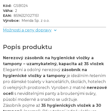
Kód
:
GSB024
Váha
:
2
EAN
:
8596321027151
Výrobce
:
Merida Sp. z o.o.
Možnosti a ceny dopravy
Popis produktu
Nerezový zásobník na hygienické vložky a
tampony – uzamykatelný, kapacita až 35 vložek
Elegantní a odolný nerezový
zásobník na
hygienické vložky a tampony
je ideálním řešením
pro dámské toalety v kancelářích, školách, hotelech
či veřejných prostorech. Vyroben z matné
nerezové
oceli
s neviditelnými panty a broušenými sváry,
působí moderně a snadno se udržuje.
Zásobník pojme až
35 hygienických vložek a 30