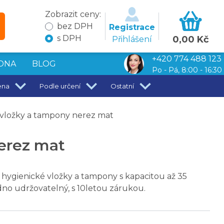
Zobrazit ceny:
bez DPH
Registrace
s DPH
0,00 Kč
Přihlášení
+420 774 488 123
DNA
BLOG
Po - Pá, 8:00 - 16:30
ena
Podle určení
Ostatní
é vložky a tampony nerez mat
nerez mat
 hygienické vložky a tampony s kapacitou až 35
no udržovatelný, s 10letou zárukou.