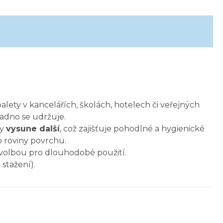
lety v kancelářích, školách, hotelech či veřejných
adno se udržuje.
ky
vysune další
, což zajišťuje pohodlné a hygienické
 roviny povrchu.
 volbou pro dlouhodobé použití.
stažení).