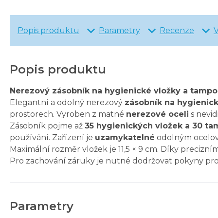
Popis produktu
Parametry
Recenze
Popis produktu
Nerezový zásobník na hygienické vložky a tampon
Elegantní a odolný nerezový
zásobník na hygienic
prostorech. Vyroben z matné
nerezové oceli
s nevid
Zásobník pojme až
35 hygienických vložek a 30 t
používání. Zařízení je
uzamykatelné
odolným ocelový
Maximální rozměr vložek je 11,5 × 9 cm. Díky precizn
Pro zachování záruky je nutné dodržovat pokyny pro
Parametry