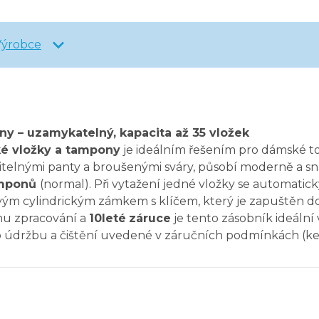
Výrobce
y – uzamykatelný, kapacita až 35 vložek
ké vložky a tampony
je ideálním řešením pro dámské toa
itelnými panty a broušenými sváry, působí moderně a sn
amponů
(normal). Při vytažení jedné vložky se automatic
m cylindrickým zámkem s klíčem, který je zapuštěn do
ímu zpracování a
10leté
záruce
je tento zásobník ideální
 údržbu a čištění uvedené v záručních podmínkách (ke 