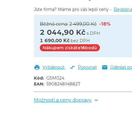
Jste firma? Máme pro vás lepší ceny -
Registru
Běžná cena:
2 499,00 Kč
-18%
2 044,90 Kč
s DPH
1 690,00 Kč
bez DPH
Nákupem získáte
16
bodů
Vytisknout
Porovnat
Odeslat p
Kód
:
GSM024
EAN
:
5908248148827
Možnosti a ceny dopravy