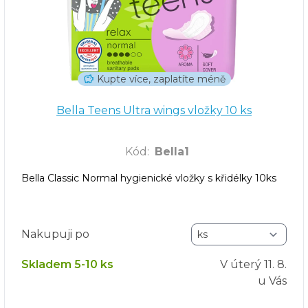
Kupte více, zaplatíte méně
Bella Teens Ultra wings vložky 10 ks
Kód
:
Bella1
Bella Classic Normal hygienické vložky s křidélky 10ks
Nakupuji po
Skladem 5-10 ks
V úterý
11. 8.
u Vás