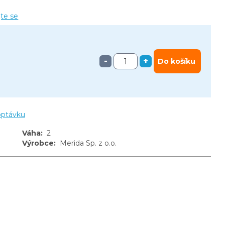
jte se
-
+
Do košíku
optávku
Váha
:
2
Výrobce
:
Merida Sp. z o.o.