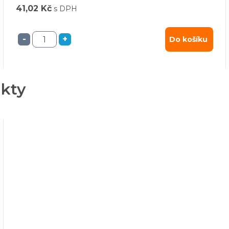
41,02 Kč
s DPH
-
+
Do košíku
ukty