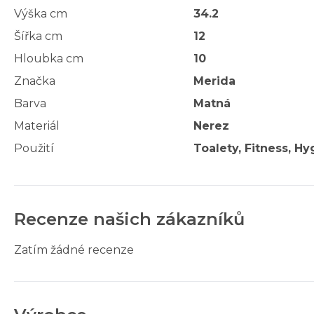
Výška cm
34.2
Šířka cm
12
Hloubka cm
10
Značka
Merida
Barva
Matná
Materiál
Nerez
Použití
Toalety, Fitness, Hy
Recenze našich zákazníků
Zatím žádné recenze