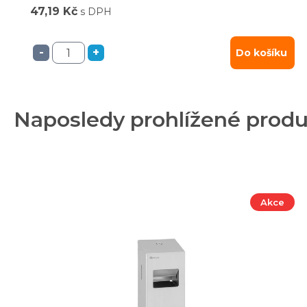
47,19 Kč
s DPH
-
+
Do košíku
Naposledy prohlížené prod
Akce