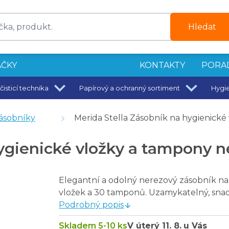
Hledat
ČKY
KONTAKTY
PORA
čisticí technika
Papírový a ochranný sortiment
Hygi
6 kusů
ásobníky
Merida Stella Zásobník na hygienick
, směsný odpad
hygienické vložky a tampony 
Elegantní a odolný nerezový zásobník na
vložek a 30 tamponů. Uzamykatelný, snad
Podrobný popis
Skladem 5-10 ks
V úterý
11. 8.
u Vás