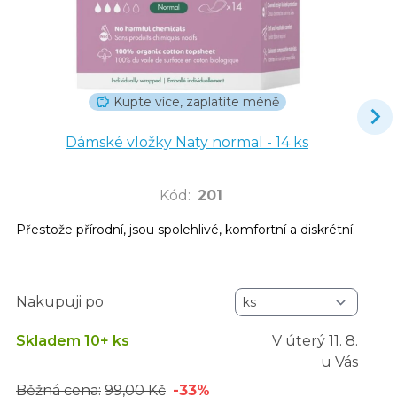
Kupte více, zaplatíte méně
Dámské vložky Naty normal - 14 ks
Kód
:
201
Přestože přírodní, jsou spolehlivé, komfortní a diskrétní.
Nakupuji po
Skladem 10+ ks
V úterý
11. 8.
u Vás
Běžná cena:
99,00 Kč
-33%