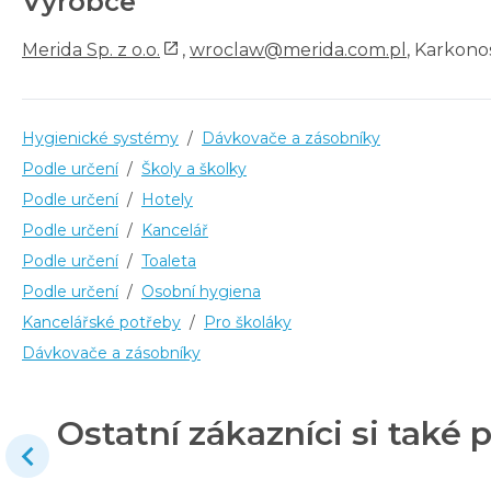
Výrobce
Merida Sp. z o.o.
,
wroclaw@merida.com.pl
, Karkono
Hygienické systémy
/
Dávkovače a zásobníky
Podle určení
/
Školy a školky
Podle určení
/
Hotely
Podle určení
/
Kancelář
Podle určení
/
Toaleta
Podle určení
/
Osobní hygiena
Kancelářské potřeby
/
Pro školáky
Dávkovače a zásobníky
Ostatní zákazníci si také p