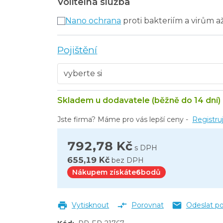
Volitelná služba
Nano ochrana
proti bakteriím a virům a
Pojištění
Skladem u dodavatele (běžně do 14 dní)
Jste firma? Máme pro vás lepší ceny -
Registru
792,78 Kč
s DPH
655,19 Kč
bez DPH
Nákupem získáte
6
bodů
Vytisknout
Porovnat
Odeslat p