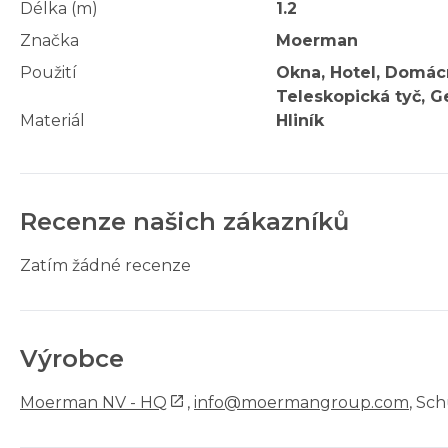
Délka (m)
1.2
Značka
Moerman
Použití
Okna, Hotel, Domácn
Teleskopická tyč, G
Materiál
Hliník
Recenze našich zákazníků
Zatím žádné recenze
Výrobce
Moerman NV - HQ
,
info@moermangroup.com
, Sc