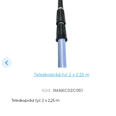
Teleskopická tyč 2 x 2,25 m
Kód
:
IMAKC02C051
Teleskopická tyč 2 x 2,25 m