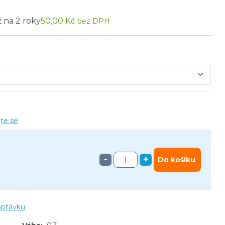
ž na 2 roky
50,00 Kč
bez DPH
jte se
-
+
Do košíku
optávku