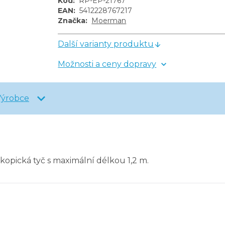
Kód
:
RP-EP-21767
EAN
:
5412228767217
Značka
:
Moerman
Další varianty produktu
Možnosti a ceny dopravy
Výrobce
skopická tyč s maximální délkou 1,2 m.