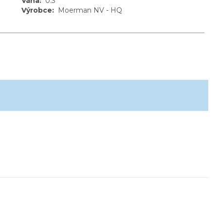
Váha
:
0.3
Výrobce
:
Moerman NV - HQ