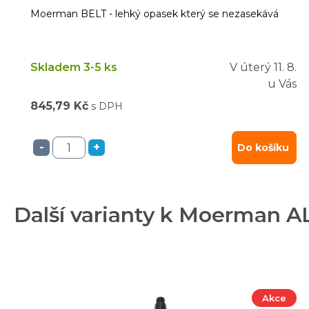
Moerman BELT - lehký opasek který se nezasekává
Skladem 3-5 ks
V úterý
11. 8.
u Vás
845,79 Kč
s DPH
-
+
Do košíku
Další varianty k Moerman 
Akce