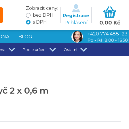
Zobrazit ceny:
bez DPH
Registrace
s DPH
0,00 Kč
Přihlášení
+420 774 488 123
DNA
BLOG
Po - Pá, 8:00 - 16:30
ena
Podle určení
Ostatní
 2 x 0,6 m