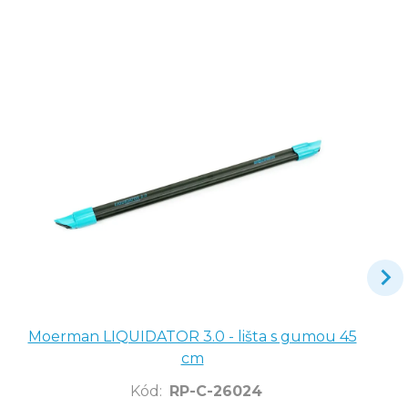
Moerman LIQUIDATOR 3.0 - lišta s gumou 45
cm
Kód
:
RP-C-26024