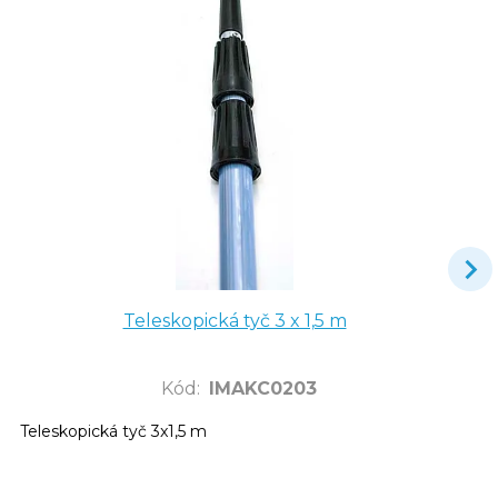
Teleskopická tyč 3 x 1,5 m
Kód
:
IMAKC0203
Teleskopická tyč 3x1,5 m