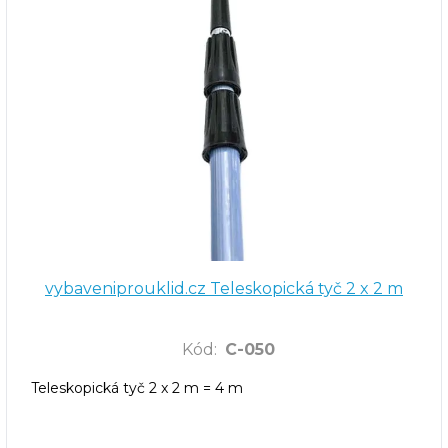
vybaveniprouklid.cz Teleskopická tyč 2 x 2 m
Kód
:
C-050
Teleskopická tyč 2 x 2 m = 4 m