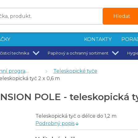
Hledat
ČKY
KONTAKTY
PORA
čisticí technika
Papírový a ochranný sortiment
Hygi
ní program
Teleskopické tyče
skopická tyč 2 x 0,6 m
zmýváku 45 cm
ON POLE - teleskopická tyč
ývák
Teleskopická tyč o délce do 1,2 m
Podrobný popis