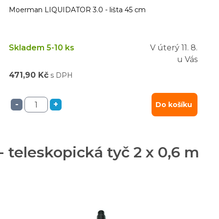
Moerman LIQUIDATOR 3.0 - lišta 45 cm
Skladem 5-10 ks
V úterý
11. 8.
u Vás
471,90 Kč
s DPH
-
+
Do košíku
eleskopická tyč 2 x 0,6 m