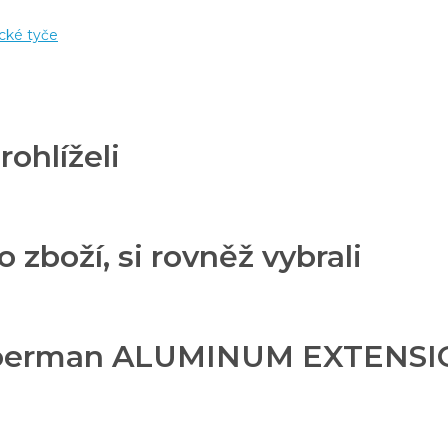
cké tyče
rohlíželi
o zboží, si rovněž vybrali
Moerman ALUMINUM EXTENSION