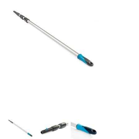
UNGER Teleskopická tyč Opti Loc 2 x 2,5 m