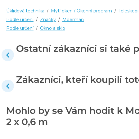
Úklidová technika
/
Mytí oken / Okenní program
/
Teleskopi
Podle určení
/
Značky
/
Moerman
Podle určení
/
Okno a sklo
Ostatní zákazníci si také p
Zákazníci, kteří koupili tot
Mohlo by se Vám hodit k 
2 x 0,6 m