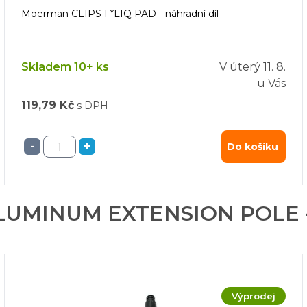
Moerman CLIPS F*LIQ PAD - náhradní díl
Skladem 10+ ks
V úterý
11. 8.
u Vás
119,79 Kč
s DPH
-
+
Do košíku
ALUMINUM EXTENSION POLE - t
Výprodej