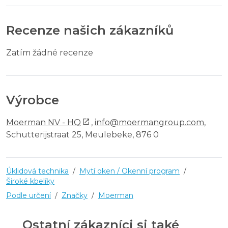
Recenze našich zákazníků
Zatím žádné recenze
Výrobce
Moerman NV - HQ
,
info@moermangroup.com
,
Schutterijstraat 25, Meulebeke, 876 0
Úklidová technika
/
Mytí oken / Okenní program
/
Široké kbelíky
Podle určení
/
Značky
/
Moerman
Ostatní zákazníci si také