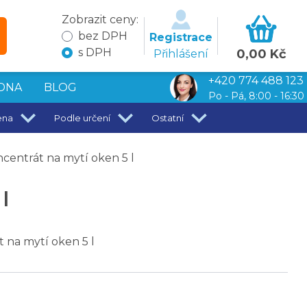
Zobrazit ceny:
bez DPH
Registrace
s DPH
0,00 Kč
Přihlášení
+420 774 488 123
DNA
BLOG
Po - Pá, 8:00 - 16:30
ena
Podle určení
Ostatní
ntrát na mytí oken 5 l
l
na mytí oken 5 l