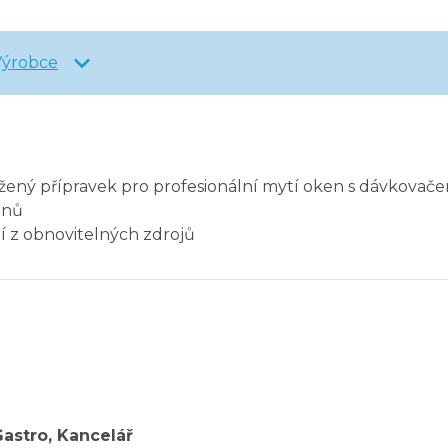
Výrobce
ržený přípravek pro profesionální mytí oken s dávkovače
dnů
í z obnovitelných zdrojů
astro, Kancelář