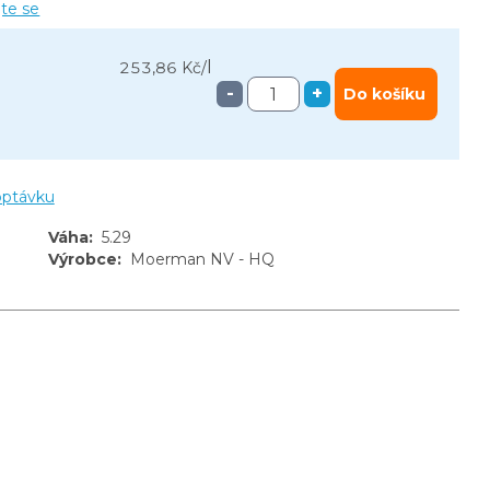
jte se
l
253,86 Kč
/
-
+
Do košíku
optávku
Váha
:
5.29
Výrobce
:
Moerman NV - HQ