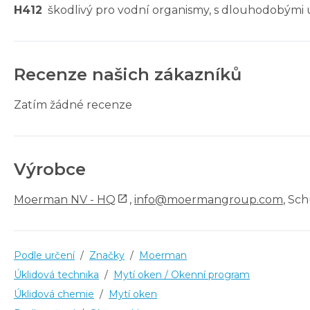
H412
škodlivý pro vodní organismy, s dlouhodobými 
Recenze našich zákazníků
Zatím žádné recenze
Výrobce
Moerman NV - HQ
,
info@moermangroup.com
, Sc
Podle určení
/
Značky
/
Moerman
Úklidová technika
/
Mytí oken / Okenní program
Úklidová chemie
/
Mytí oken