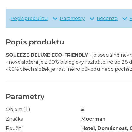
Popis produktu
Parametry
Recenze
Popis produktu
SQUEEZE DELUXE ECO-FRIENDLY
- je speciálně nav
- nové složení je z 90% biologicky rozložitelné do 28 
- 60% všech složek je rostliného původu nebo pocház
Parametry
Objem ( l )
5
Značka
Moerman
Použití
Hotel, Domácnost, G