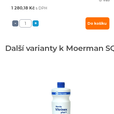
1 280,18 Kč
s DPH
-
+
Do košíku
Další varianty k Moerman S