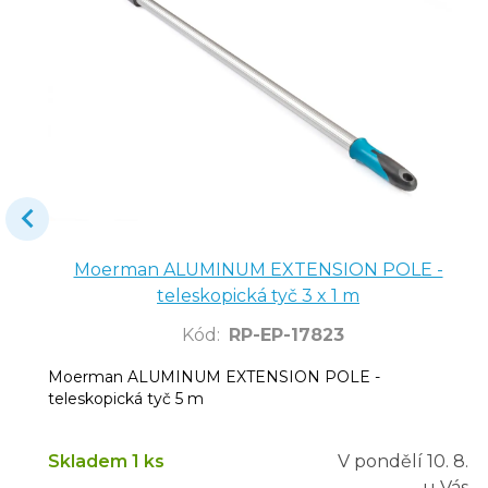
Moerman ALUMINUM EXTENSION POLE -
teleskopická tyč 3 x 1 m
Kód
:
RP-EP-17823
Moerman ALUMINUM EXTENSION POLE -
teleskopická tyč 5 m
Skladem 1 ks
V pondělí
10. 8.
u Vás