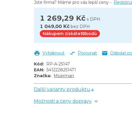
Jste firma? Máme pro vás lepší ceny -
Registru
1 269,29 Kč
s DPH
1 049,00 Kč
bez DPH
Nákupem získáte
10
bodů
Vytisknout
Porovnat
Odeslat p
Kód
:
RP-A-25147
EAN
:
5412228251471
Značka
:
Moerman
Další varianty produktu
Možnosti a ceny dopravy