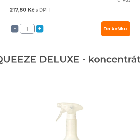
217,80 Kč
s DPH
-
+
Do košíku
QUEEZE DELUXE - koncentrát 