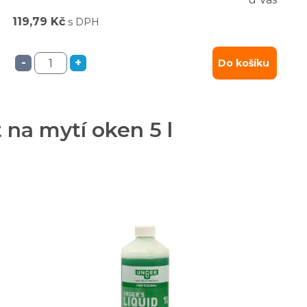
119,79 Kč
s DPH
-
+
Do košíku
na mytí oken 5 l