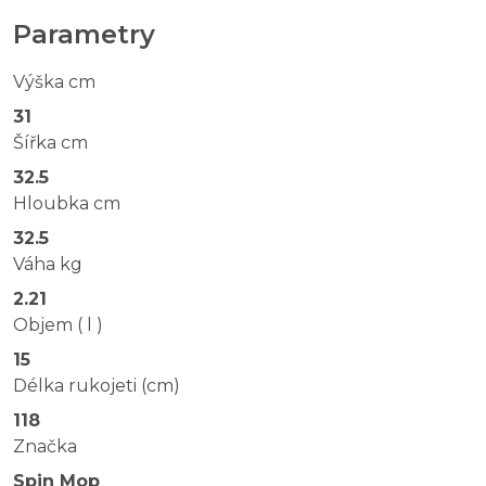
Parametry
Výška cm
31
Šířka cm
32.5
Hloubka cm
32.5
Váha kg
2.21
Objem ( l )
15
Délka rukojeti (cm)
118
Značka
Spin Mop