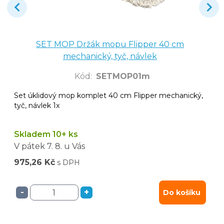
SET MOP Držák mopu Flipper 40 cm
mechanický, tyč, návlek
Kód
:
SETMOP01m
Set úklidový mop komplet 40 cm Flipper mechanický,
tyč, návlek 1x
Skladem 10+ ks
V pátek
7. 8.
u Vás
975,26 Kč
s DPH
-
+
Do košíku