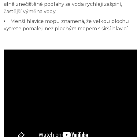
silně znečištěné podlahy se voda rychleji zašpiní,
častější výměna vody.
Menší hlavice mopu znamená, že velkou plochu
vytřete pomaleji než plochým mopem s širší hlavicí.