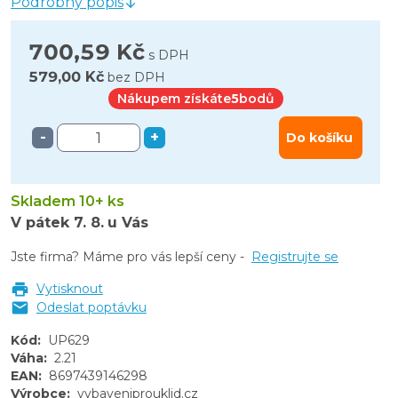
Podrobný popis
700,59 Kč
s DPH
579,00 Kč
bez DPH
Nákupem získáte
5
bodů
-
+
Do košíku
Skladem 10+ ks
V pátek
7. 8.
u Vás
Jste firma? Máme pro vás lepší ceny -
Registrujte se
Vytisknout
Odeslat poptávku
Kód
:
UP629
Váha
:
2.21
EAN
:
8697439146298
Výrobce
:
vybaveniprouklid.cz