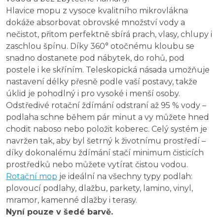
Hlavice mopu z vysoce kvalitního mikrovlákna
dokáže absorbovat obrovské množství vody a
nečistot, přitom perfektně sbírá prach, vlasy, chlupy i
zaschlou špínu. Díky 360° otočnému kloubu se
snadno dostanete pod nábytek, do rohů, pod
postele i ke skříním. Teleskopická násada umožňuje
nastavení délky přesně podle vaší postavy, takže
úklid je pohodlný i pro vysoké i menší osoby.
Odstředivé rotační ždímání odstraní až 95 % vody –
podlaha schne během pár minut a vy můžete hned
chodit naboso nebo položit koberec. Celý systém je
navržen tak, aby byl šetrný k životnímu prostředí –
díky dokonalému ždímání stačí minimum čisticích
prostředků nebo můžete vytírat čistou vodou.
Rotační mop
je ideální na všechny typy podlah:
plovoucí podlahy, dlažbu, parkety, lamino, vinyl,
mramor, kamenné dlažby i terasy.
Nyní pouze v šedé barvě.