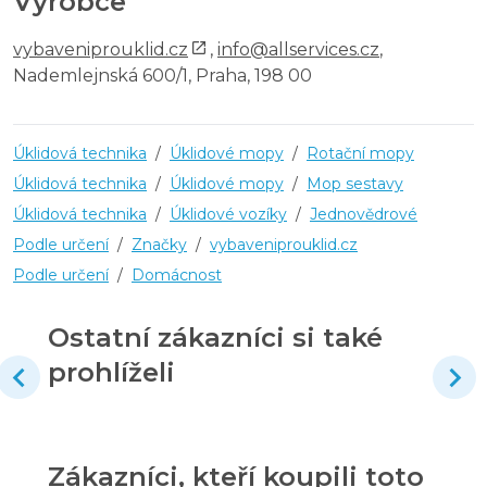
Výrobce
vybaveniprouklid.cz
,
info@allservices.cz
,
Nademlejnská 600/1, Praha, 198 00
Úklidová technika
/
Úklidové mopy
/
Rotační mopy
Úklidová technika
/
Úklidové mopy
/
Mop sestavy
Úklidová technika
/
Úklidové vozíky
/
Jednovědrové
Podle určení
/
Značky
/
vybaveniprouklid.cz
Podle určení
/
Domácnost
Ostatní zákazníci si také
prohlíželi
Zákazníci, kteří koupili toto