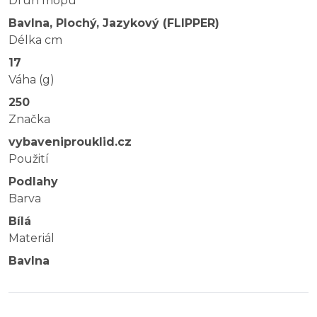
Druh mopu
Bavlna, Plochý, Jazykový (FLIPPER)
Délka cm
17
Váha (g)
250
Značka
vybaveniprouklid.cz
Použití
Podlahy
Barva
Bílá
Materiál
Bavlna