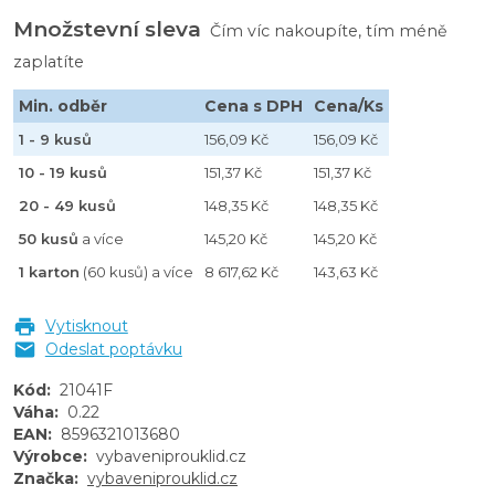
Množstevní sleva
Čím víc nakoupíte, tím méně
zaplatíte
Min. odběr
Cena s DPH
Cena/Ks
1 - 9 kusů
156,09 Kč
156,09 Kč
10 - 19 kusů
151,37 Kč
151,37 Kč
20 - 49 kusů
148,35 Kč
148,35 Kč
50 kusů
a více
145,20 Kč
145,20 Kč
1 karton
(60 kusů) a více
8 617,62 Kč
143,63 Kč
Vytisknout
Odeslat poptávku
Kód
:
21041F
Váha
:
0.22
EAN
:
8596321013680
Výrobce
:
vybaveniprouklid.cz
Značka
:
vybaveniprouklid.cz