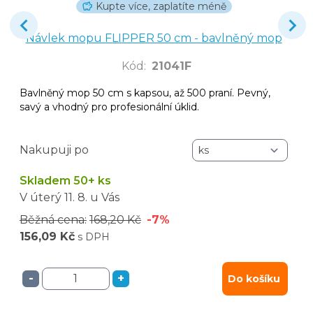
Kupte více, zaplatíte méně
Návlek mopu FLIPPER 50 cm - bavlněný mop
Kód
:
21041F
Bavlněný mop 50 cm s kapsou, až 500 praní. Pevný,
savý a vhodný pro profesionální úklid.
Nakupuji po
Skladem 50+ ks
V úterý
11. 8.
u Vás
Běžná cena:
168,20 Kč
-7%
156,09 Kč
s DPH
-
+
Do košíku