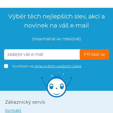
Výběr těch nejlepších slev, akcí a
novinek na váš e-mail
(maximálně 4x měsíčně)
Přihlásit se
Souhlasím se
zpracováním osobních údajů
Zákaznický servis
Kontakt