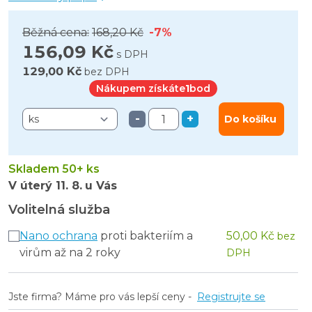
Běžná cena:
168,20 Kč
-7%
156,09 Kč
s DPH
129,00 Kč
bez DPH
Nákupem získáte
1
bod
-
+
Do košíku
Skladem 50+ ks
V úterý
11. 8.
u Vás
Volitelná služba
Nano ochrana
proti bakteriím a
50,00 Kč
bez
virům až na 2 roky
DPH
Jste firma? Máme pro vás lepší ceny -
Registrujte se