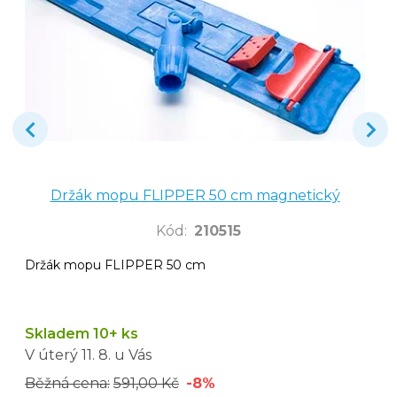
Držák mopu FLIPPER 50 cm magnetický
Kód
:
210515
Držák mopu FLIPPER 50 cm
Skladem 10+ ks
V úterý
11. 8.
u Vás
Běžná cena:
591,00 Kč
-8%