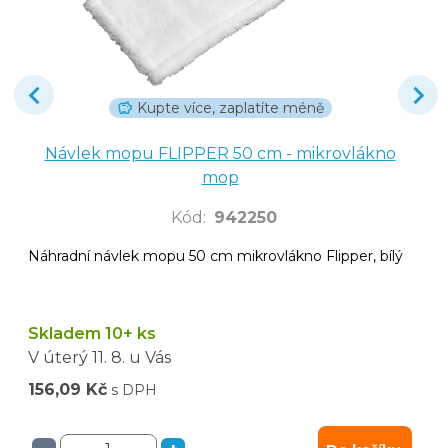
Kupte více, zaplatíte méně
Návlek mopu FLIPPER 50 cm - mikrovlákno
mop
Kód
:
942250
Náhradní návlek mopu 50 cm mikrovlákno Flipper, bílý
Skladem 10+ ks
V úterý
11. 8.
u Vás
156,09 Kč
s DPH