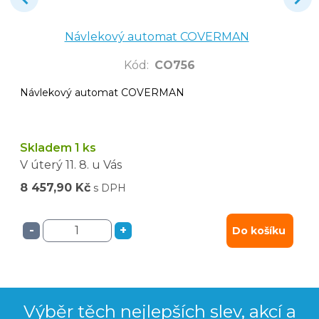
Návlekový automat COVERMAN
Kód
:
CO756
Návlekový automat COVERMAN
Skladem 1 ks
V úterý
11. 8.
u Vás
8 457,90 Kč
s DPH
-
+
Do košíku
Výběr těch nejlepších slev, akcí a