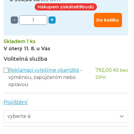
Nákupem získáte
69
bodů
-
+
Do košíku
Skladem 1 ks
V úterý
11. 8.
u Vás
Volitelná služba
Reklamaci vyřešíme okamžitě
-
792,00 Kč
bez
výměnou, zapůjčením nebo
DPH
opravou
Pojištění