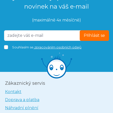
novinek na váš e-mail
(maximálně 4x měsíčně)
Přihlásit se
Souhlasím se
zpracováním osobních údajů
Zákaznický servis
Kontakt
Doprava a platba
Náhradní plnění