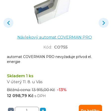
Návlekový automat COVERMAN PRO
Kód
:
CO755
automat COVERMAN PRO nevyžaduje přívod el.
energie
Skladem 1 ks
V úterý
11. 8.
u Vás
Běžná cena:
13 915,00 Kč
-13%
12 098,79 Kč
s DPH
-
+
Do košíku