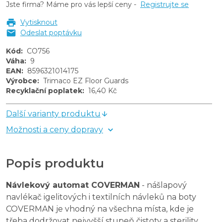
Jste firma? Máme pro vás lepší ceny -
Registrujte se
Vytisknout
Odeslat poptávku
Kód
:
CO756
Váha
:
9
EAN
:
8596321014175
Výrobce
:
Trimaco EZ Floor Guards
Recyklační poplatek
:
16,40 Kč
Další varianty produktu
Možnosti a ceny dopravy
Popis produktu
Návlekový automat COVERMAN
- nášlapový
navlékač igelitových i textilních návleků na boty
COVERMAN je vhodný na všechna místa, kde je
třeba dodržovat nejvyšší stupeň čistoty a sterility.