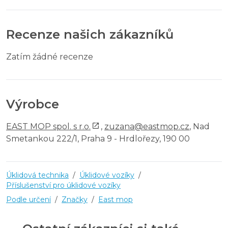
Recenze našich zákazníků
Zatím žádné recenze
Výrobce
EAST MOP spol. s r.o.
,
zuzana@eastmop.cz
, Nad
Smetankou 222/1, Praha 9 - Hrdlořezy, 190 00
Úklidová technika
/
Úklidové vozíky
/
Příslušenství pro úklidové vozíky
Podle určení
/
Značky
/
East mop