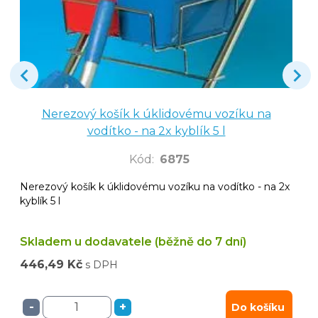
Nerezový košík k úklidovému vozíku na
vodítko - na 2x kyblík 5 l
Kód
:
6875
Nerezový košík k úklidovému vozíku na vodítko - na 2x
kyblík 5 l
Skladem u dodavatele (běžně do 7 dní)
446,49 Kč
s DPH
-
+
Do košíku