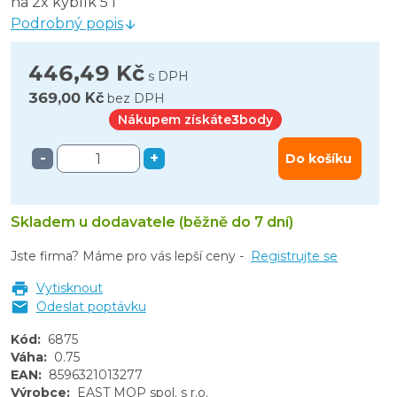
na 2x kyblík 5 l
Podrobný popis
446,49 Kč
s DPH
369,00 Kč
bez DPH
Nákupem získáte
3
body
-
+
Do košíku
Skladem u dodavatele (běžně do 7 dní)
Jste firma? Máme pro vás lepší ceny -
Registrujte se
Vytisknout
Odeslat poptávku
Kód
:
6875
Váha
:
0.75
EAN
:
8596321013277
Výrobce
:
EAST MOP spol. s r.o.