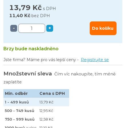
13,79 Kč
s DPH
11,40 Kč
bez DPH
-
+
Do košíku
Brzy bude naskladněno
Jste firma? Máme pro vás lepší ceny -
Registrujte se
Množstevní sleva
Čím víc nakoupíte, tím méně
zaplatíte
Min. odběr
Cena s DPH
1 - 499 kusů
13,79 Kč
500 - 749 kusů
12,95 Kč
750 - 999 kusů
12,58 Kč
1000 kusů
a více
12,10 Kč