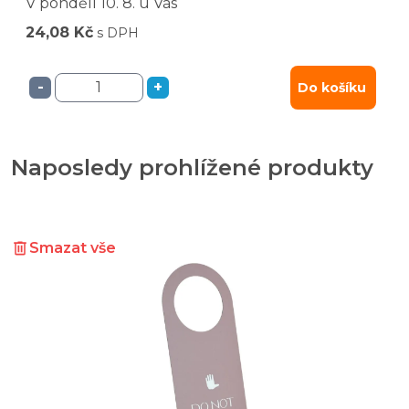
V pondělí
10. 8.
u Vás
24,08 Kč
s DPH
-
+
Do košíku
Naposledy prohlížené produkty
Smazat vše