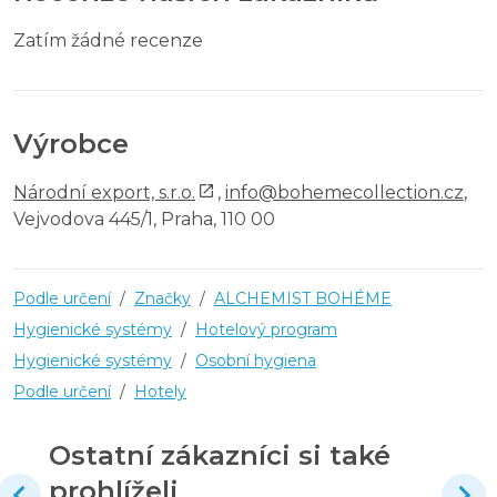
Zatím žádné recenze
Výrobce
Národní export, s.r.o.
,
info@bohemecollection.cz
,
Vejvodova 445/1, Praha, 110 00
Podle určení
/
Značky
/
ALCHEMIST BOHÉME
Hygienické systémy
/
Hotelový program
Hygienické systémy
/
Osobní hygiena
Podle určení
/
Hotely
Ostatní zákazníci si také
prohlíželi