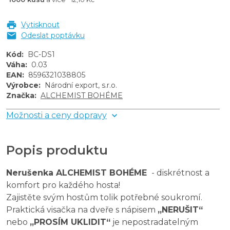
Vytisknout
Odeslat poptávku
Kód
:
BC-DS1
Váha
:
0.03
EAN
:
8596321038805
Výrobce
:
Národní export, s.r.o.
Značka
:
ALCHEMIST BOHÉME
Možnosti a ceny dopravy
Popis produktu
Nerušenka ALCHEMIST BOHÉME
-
diskrétnost a
komfort pro každého hosta!
Zajistěte svým hostům tolik potřebné soukromí.
Praktická visačka na dveře s nápisem
„NERUŠIT“
nebo
„PROSÍM UKLIDIT“
je nepostradatelným