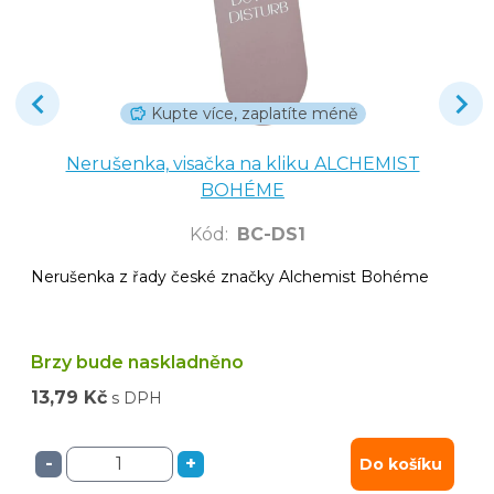
Kupte více, zaplatíte méně
Nerušenka, visačka na kliku ALCHEMIST
BOHÉME
Kód
:
BC-DS1
Nerušenka z řady české značky Alchemist Bohéme
Brzy bude naskladněno
13,79 Kč
s DPH
-
+
Do košíku