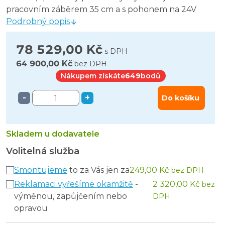
pracovním záběrem 35 cm a s pohonem na 24V
Podrobný popis
78 529,00 Kč
s DPH
64 900,00 Kč
bez DPH
Nákupem získáte
649
bodů
-
+
Do košíku
Skladem u dodavatele
Volitelná služba
Smontujeme
to za Vás jen za
249,00 Kč
bez DPH
Reklamaci vyřešíme okamžitě
-
2 320,00 Kč
bez
výměnou, zapůjčením nebo
DPH
opravou