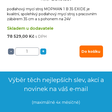
podlahový mycí stroj MOPMAN 1 B 35 EXIDE je
kvalitní, spolehlivý podlahový mycí stroj s pracovním
záběrem 35 cm a s pohonem na 24V
Skladem u dodavatele
78 529,00 Kč
s DPH
-
+
Do košíku
Výběr těch nejlepších slev, akcí a
novinek na váš e-mail
(maximálně 4x měsíčně)