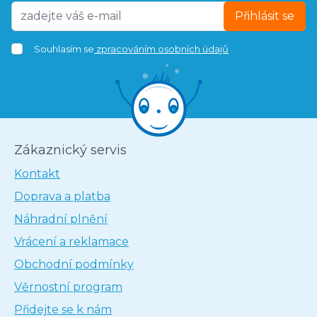
Přihlásit se
Souhlasím se
zpracováním osobních údajů
Zákaznický servis
Kontakt
Doprava a platba
Náhradní plnění
Vrácení a reklamace
Obchodní podmínky
Věrnostní program
Přidejte se k nám