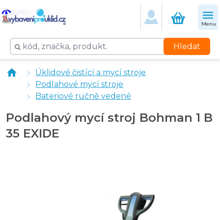
Menu
Hledat
CLEAMEN 141 strojní na podlahy 5 l
Úklidové čistící a mycí stroje
Stírací guma přední Hakomatic B90
Podlahové mycí stroje
Stírací guma zadní Hakomatic B90
Bateriové ručně vedené
CLEAMEN 145 strojní deepon 5 l
vybaveniprouklid.cz kabelový podlahový mycí stroj
Podlahový mycí stroj Bohman 1 B
35 EXIDE