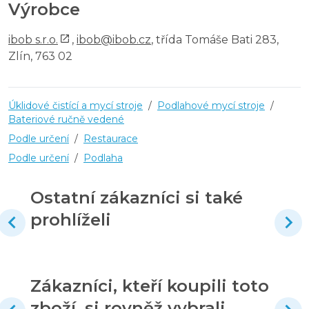
Výrobce
ibob s.r.o.
,
ibob@ibob.cz
, třída Tomáše Bati 283,
Zlín, 763 02
Úklidové čistící a mycí stroje
/
Podlahové mycí stroje
/
Bateriové ručně vedené
Podle určení
/
Restaurace
Podle určení
/
Podlaha
Ostatní zákazníci si také
prohlíželi
Zákazníci, kteří koupili toto
zboží, si rovněž vybrali