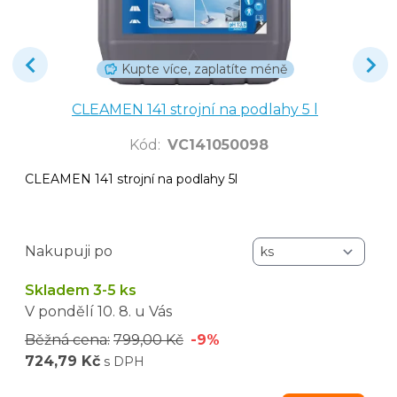
Kupte více, zaplatíte méně
CLEAMEN 141 strojní na podlahy 5 l
Kód
:
VC141050098
CLEAMEN 141 strojní na podlahy 5l
Nakupuji po
Skladem 3-5 ks
V pondělí
10. 8.
u Vás
Běžná cena:
799,00 Kč
-9%
724,79 Kč
s DPH