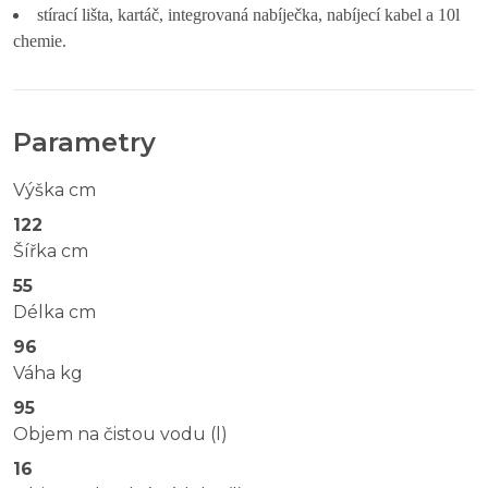
stírací lišta, kartáč, integrovaná nabíječka, nabíjecí kabel a 10l
chemie.
Parametry
Výška cm
122
Šířka cm
55
Délka cm
96
Váha kg
95
Objem na čistou vodu (l)
16