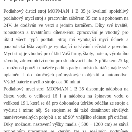
Podlahový čisticí stroj MOPMAN 1 B 35 je kvalitní, spolehlivý
podlahový mycí stroj s pracovním záběrem 35 cm a s pohonem na
24V. Je dodáván ve verzi s jedním kartáčem. Díky své kvalitě,
robustnosti a kvalitnímu dílenskému zpracování je vhodný pro
úklid všech typů podlah. Stroj má vynikající mycí účinek a
parabolická lišta zajišťuje vynikající odsávání nečistot z povrchu.
Mycí stroj je vhodný pro úklid Vaší firmy, školy, hotelu, výrobního
závodu, zdravotnictví nebo pro skladovací halu. S přítlakem 25 kg
a možnosti použití unašeče padů s pady namísto kartáče, najde své
uplatnění i do náročných průmyslových objektů a automotive.
Výdrž baterie mycího stroje cca 90 minut
Podlahový mycí stroj MOPMAN 1 B 35 disponuje nádobou na
čistou vodu o velikosti 16 l a nádobou na špinavou vodu o
velikosti 19 l, která se dá pro dokonalou údržbu oddělat ze stroje a
vyčistit i mimo něj. Se strojem se dá také dosáhnout skvělých
manévrovatelných pohybů a to až 90° vnějšího rádiusu při otáčení.
Díky možnosti nastavení výšky madla ( 500 - 1200 cm) se stává
pohodlným pracantem se kterým lze za ideálních podmínek