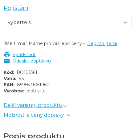
Pojištění
Jste firma? Máme pro vás lepší ceny -
Registrujte se
Vytisknout
Odeslat poptávku
Kód
:
BO101361
Váha
:
95
EAN
:
8595671051960
Výrobce
:
ibob s.r.o.
Další varianty produktu
Možnosti a ceny dopravy
Popis produktu