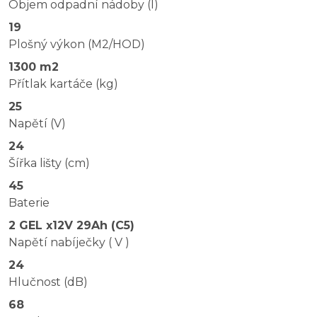
Objem odpadní nádoby (l)
19
Plošný výkon (M2/HOD)
1300 m2
Přítlak kartáče (kg)
25
Napětí (V)
24
Šířka lišty (cm)
45
Baterie
2 GEL x12V 29Ah (C5)
Napětí nabíječky ( V )
24
Hlučnost (dB)
68