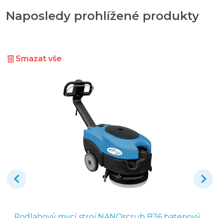
Naposledy prohlížené produkty
Smazat vše
Podlahový mycí stroj NANOscrub B36 bateriový