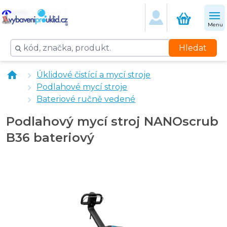
Menu
Hledat
Podlahový mycí stroj LAVOR SCL Quick 36B
Úklidové čistící a mycí stroje
Podlahové mycí stroje
Bateriové ručně vedené
Podlahový mycí stroj NANOscrub
B36 bateriový