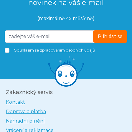
novinek na váš e-mail
(maximálně 4x měsíčně)
Přihlásit se
Souhlasím se
zpracováním osobních údajů
Zákaznický servis
Kontakt
Doprava a platba
Náhradní plnění
Vrácení a reklamace