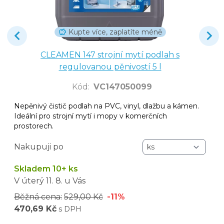
Kupte více, zaplatíte méně
CLEAMEN 147 strojní mytí podlah s
regulovanou pěnivostí 5 l
Kód
:
VC147050099
Nepěnivý čistič podlah na PVC, vinyl, dlažbu a kámen.
Ideální pro strojní mytí i mopy v komerčních
prostorech.
Nakupuji po
Skladem 10+ ks
V úterý
11. 8.
u Vás
Běžná cena:
529,00 Kč
-11%
470,69 Kč
s DPH