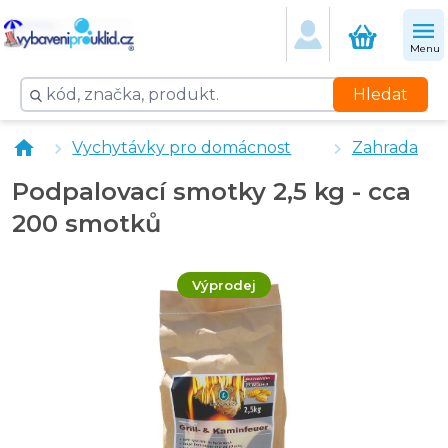
Menu
Hledat
Velký koš na dřevo proutěný 50 cm - hnědý
Vychytávky pro domácnost
Zahrada
Vysavač popela s oklepem filtru - černý
Dřevěný smetáček s lopatkou
Podpalovací smotky 2,5 kg - cca
Nádoba na popel 40 x 35 x 28 cm - antracit
200 smotků
Výprodej