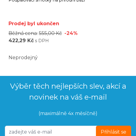
Podpalovací smotky na přírodní bázi
Prodej byl ukončen
Běžná cena:
555,00 Kč
-24%
422,29 Kč
s DPH
Neprodejný
Výběr těch nejlepších slev, akcí a
novinek na váš e-mail
(maximálně 4x měsíčně)
Přihlásit se