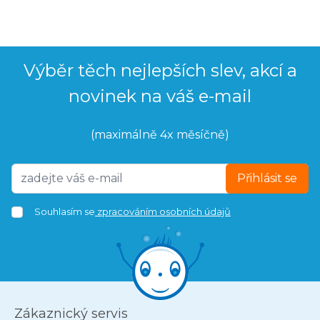
Výběr těch nejlepších slev, akcí a
novinek na váš e-mail
(maximálně 4x měsíčně)
Přihlásit se
Souhlasím se
zpracováním osobních údajů
Zákaznický servis