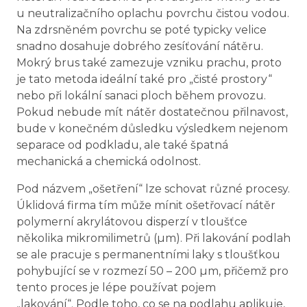
u neutralizačního oplachu povrchu čistou vodou.
Na zdrsněném povrchu se poté typicky velice
snadno dosahuje dobrého zesíťování nátěru.
Mokrý brus také zamezuje vzniku prachu, proto
je tato metoda ideální také pro „čisté prostory“
nebo při lokální sanaci ploch během provozu.
Pokud nebude mít nátěr dostatečnou přilnavost,
bude v konečném důsledku výsledkem nejenom
separace od podkladu, ale také špatná
mechanická a chemická odolnost.
Pod názvem „ošetření“ lze schovat různé procesy.
Úklidová firma tím může mínit ošetřovací nátěr
polymerní akrylátovou disperzí v tloušťce
několika mikromilimetrů (µm). Při lakování podlah
se ale pracuje s permanentními laky s tloušťkou
pohybující se v rozmezí 50 – 200 µm, přičemž pro
tento proces je lépe používat pojem
„lakování“. Podle toho, co se na podlahu aplikuje,