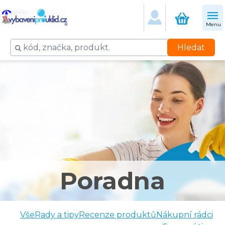
Menu
Hledat
Poradna
Vše
Rady a tipy
Recenze produktů
Nákupní rádci