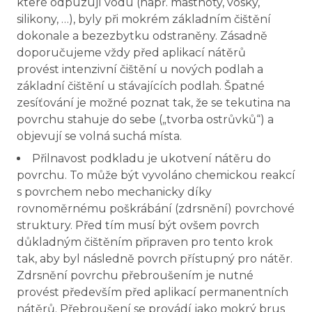
které odpuzují vodu (např. mastnoty, vosky,
silikony, …), byly při mokrém základním čištění
dokonale a bezezbytku odstraněny. Zásadně
doporučujeme vždy před aplikací nátěrů
provést intenzivní čištění u nových podlah a
základní čištění u stávajících podlah. Špatné
zesíťování je možné poznat tak, že se tekutina na
povrchu stahuje do sebe („tvorba ostrůvků“) a
objevují se volná suchá místa.
Přilnavost podkladu je ukotvení nátěru do
povrchu. To může být vyvoláno chemickou reakcí
s povrchem nebo mechanicky díky
rovnoměrnému poškrábání (zdrsnění) povrchové
struktury. Před tím musí být ovšem povrch
důkladným čištěním připraven pro tento krok
tak, aby byl následně povrch přístupný pro nátěr.
Zdrsnění povrchu přebroušením je nutné
provést především před aplikací permanentních
nátěrů. Přebroušení se provádí jako mokrý brus