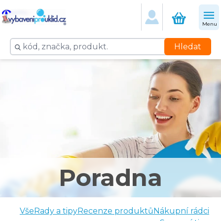
Menu
Hledat
Poradna
Vše
Rady a tipy
Recenze produktů
Nákupní rádci