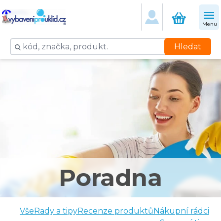
Menu
Hledat
Poradna
Vše
Rady a tipy
Recenze produktů
Nákupní rádci