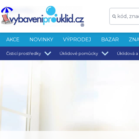
AKCE
NOVINKY
VÝPRODEJ
BAZAR
ZNA
Čisticí prostředky
Úklidové pomůcky
Úklidová a 