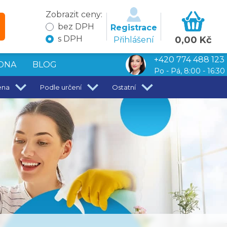
Zobrazit ceny:
bez DPH
Registrace
s DPH
0,00 Kč
Přihlášení
+420 774 488 123
DNA
BLOG
Po - Pá, 8:00 - 16:30
ena
Podle určení
Ostatní