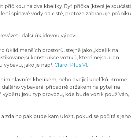
it příč kou na dva kbelíky. Byť příčka (která je součástí
dělení špinavé vody od čisté, protože zabraňuje průniku
evážet i další úklidovou výbavu.
ro úklid menších prostorů, stejně jako „kbelík na
fistikovanější konstrukce vozíků, které nejsou jen
 výbavu, jako je např.
Clarol Plus VI
.
dním hlavním kbelíkem, nebo dvojicí kbelíků. Kromě
a dalšího vybavení, případně držákem na pytel na
i výběru jsou typ provozu, kde bude vozík používán,
u a zda ho pak bude kam uložit, pokud se počítá s jeho