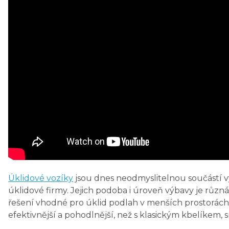
Úklidové vozíky
jsou dnes neodmyslitelnou součástí v
úklidové firmy. Jejich podoba i úroveň výbavy je rů
řešení vhodné pro úklid podlah v menších prostorác
efektivnější a pohodlnější, než s klasickým kbelíkem