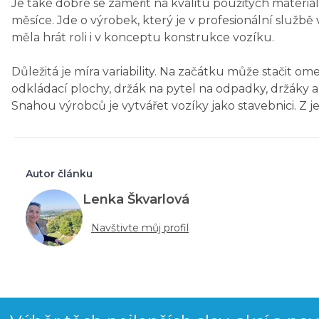
Je také dobré se zaměřit na kvalitu použitých materiál
měsíce. Jde o výrobek, který je v profesionální služb
měla hrát roli i v konceptu konstrukce vozíku.
Důležitá je míra variability. Na začátku může stačit o
odkládací plochy, držák na pytel na odpadky, držáky a o
Snahou výrobců je vytvářet vozíky jako stavebnici. Z
Autor článku
Lenka Škvarlová
Navštivte můj profil