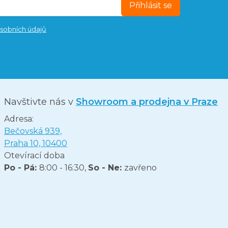
Přihlásit se
sobních údajů
Navštivte nás v
Showroom a prodejna v Praze
Adresa:
Bečovská 939,
Praha 10, 10400
Otevírací doba
Po - Pá:
8:00 - 16:30,
So - Ne:
zavřeno