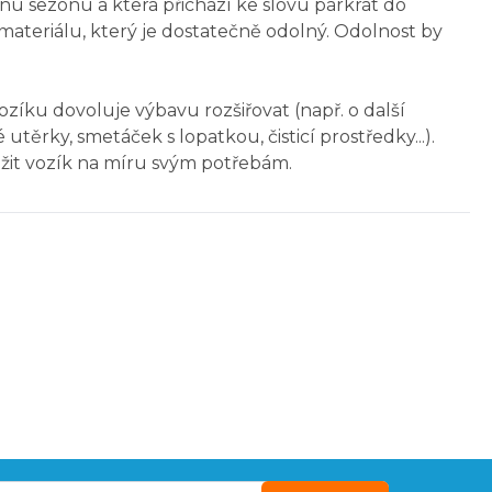
ednu sezónu a která přichází ke slovu párkrát do
 materiálu, který je dostatečně odolný. Odolnost by
ozíku dovoluje výbavu rozšiřovat (např. o další
těrky, smetáček s lopatkou, čisticí prostředky...).
ožit vozík na míru svým potřebám.