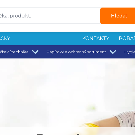
Hledat
ČKY
KONTAKTY
PORA
čisticí technika
Papírový a ochranný sortiment
Hygi