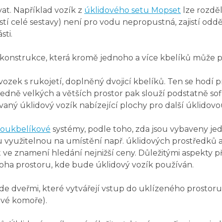
at. Například vozík z
úklidového setu Mopset
lze rozděl
částí celé sestavy) není pro vodu nepropustná, zajistí od
sti.
 konstrukce, která kromě jednoho a více kbelíků může př
ozek s rukojetí, doplněný dvojicí kbelíků. Ten se hodí p
tředně velkých a větších prostor pak slouží podstatně so
ný úklidový vozík nabízející plochy pro další úklidovou
oukbelíkové
systémy, podle toho, zda jsou vybaveny je
hu využitelnou na umístění např. úklidových prostředků 
e znamení hledání nejnižší ceny. Důležitými aspekty př
zloha prostoru, kde bude úklidový vozík používán.
jede dveřmi, které vytvářejí vstup do uklízeného prostor
ové komoře).