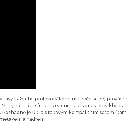
ýbavy každého profesionálního uklízeče, který provádí m
zná. V nejjednodušším provedení jde o samostatný kbelí
h. Rozhodně je úklid s takovým kompaktním setem (kam
, smetákem a hadrem.