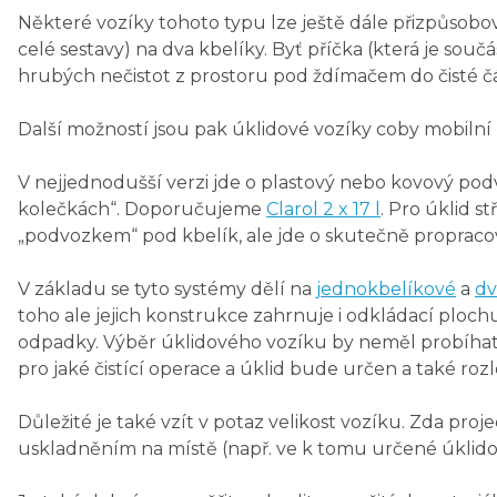
Některé vozíky tohoto typu lze ještě dále přizpůsobov
celé sestavy) na dva kbelíky. Byť příčka (která je sou
hrubých nečistot z prostoru pod ždímačem do čisté čá
Další možností jsou pak úklidové vozíky coby mobilní
V nejjednodušší verzi jde o plastový nebo kovový podv
kolečkách“. Doporučujeme
Clarol 2 x 17 l
. Pro úklid s
„podvozkem“ pod kbelík, ale jde o skutečně propracova
V základu se tyto systémy dělí na
jednokbelíkové
a
dv
toho ale jejich konstrukce zahrnuje i odkládací ploc
odpadky. Výběr úklidového vozíku by neměl probíhat v
pro jaké čistící operace a úklid bude určen a také ro
Důležité je také vzít v potaz velikost vozíku. Zda pro
uskladněním na místě (např. ve k tomu určené úklid