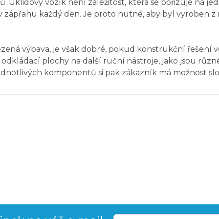
ů. Úklidový vozík není záležitost, která se pořizuje na j
ě v zápřahu každý den. Je proto nutné, aby byl vyroben z
mezená výbava, je však dobré, pokud konstrukční řešení v
dkládací plochy na další ruční nástroje, jako jsou různé u
 jednotlivých komponentů si pak zákazník má možnost sl