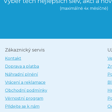
Výběr těch nejlepších slev, akcí a no
(maximálně 4x měsíčně)
Zákaznický servis
U
Kontakt
V
Doprava a platba
Z
Náhradní plnění
P
Vrácení a reklamace
B
Obchodní podmínky
H
Věrnostní program
P
Přidejte se k nám
Oc