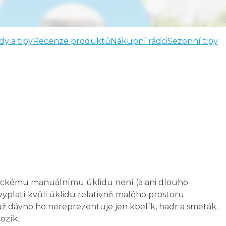
dy a tipy
Recenze produktů
Nákupní rádci
Sezonní tipy
lasickému manuálnímu úklidu není (a ani dlouho
vyplatí kvůli úklidu relativně malého prostoru
už dávno ho nereprezentuje jen kbelík, hadr a smeták.
ozík.