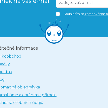
vinek na váš e-mail
Souhlasím se
zpracováním o
žitečné informace
elkoobchod
načky
oradna
log
romadná objednávka
omáháme a chráníme přírodu
hrana osobních údajů