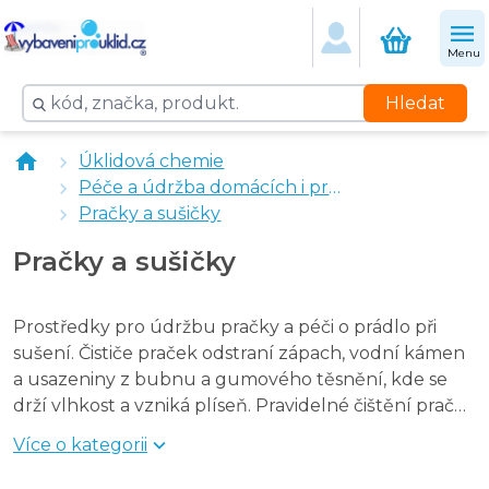
Waschkönig čistič pračky v tabletách 2 ks
Gut & Gunstig vlhčené ubrousky do sušičky - 25 ks
Menu
Swirl Tropical ubrousky do sušičky 35 ks
Swirl Lavender ubrousky do sušičky 35 ks
Hledat
SCALA CURALAVATRICE 3V1 čistič pračky 250 ml
Dalli Vlhčené ubrousky do sušičky - 25 ks
Úklidová chemie
Sanytol dezinfekční čistič pračky 240 ml
Péče a údržba domácích i profi spotřebičů
Pračky a sušičky
Pračky a sušičky
Prostředky pro údržbu pračky a péči o prádlo při
sušení. Čističe praček odstraní zápach, vodní kámen
a usazeniny z bubnu a gumového těsnění, kde se
drží vlhkost a vzniká plíseň. Pravidelné čištění pračky
prodlužuje její životnost a vrací prádlu svěží vůni bez
Více o kategorii
zatuchliny.