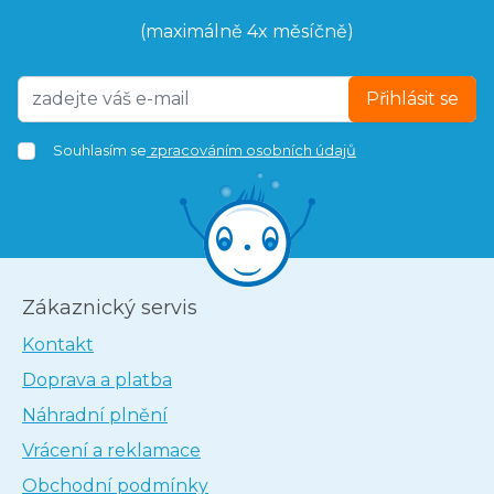
(maximálně 4x měsíčně)
Přihlásit se
Souhlasím se
zpracováním osobních údajů
Zákaznický servis
Kontakt
Doprava a platba
Náhradní plnění
Vrácení a reklamace
Obchodní podmínky