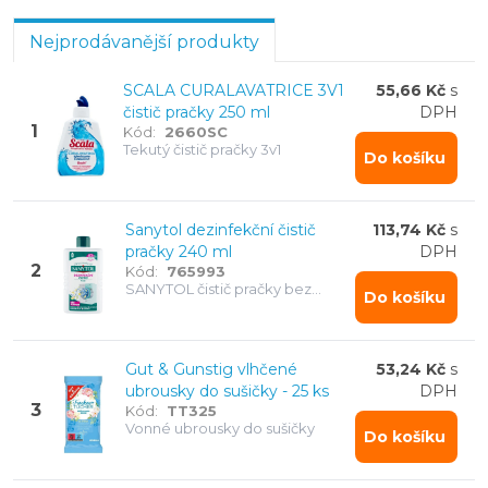
Ubrousky do sušičky zase změkčí prádlo, omezí
Nejprodávanější produkty
statickou elektřinu a provoní vlhké prádlo během
sušení. Najdete tu tablety i tekuté čističe pračky,
SCALA CURALAVATRICE 3V1
55,66 Kč
s
včetně dezinfekčních, a ubrousky do sušičky v
čistič pračky 250 ml
DPH
několika vůních. Vhodné do domácnosti i prádelen.
1
Kód:
2660SC
Tekutý čistič pračky 3v1
Ihned skladem.
Do košíku
Sanytol dezinfekční čistič
113,74 Kč
s
pračky 240 ml
DPH
2
Kód:
765993
SANYTOL čistič pračky bez
Do košíku
chlóru eliminuje 99,9% bakterií,
odstraňuje zápach, nečistoty a
vodní kámen. Objem 240 ml.
Gut & Gunstig vlhčené
53,24 Kč
s
ubrousky do sušičky - 25 ks
DPH
3
Kód:
TT325
Vonné ubrousky do sušičky
Do košíku