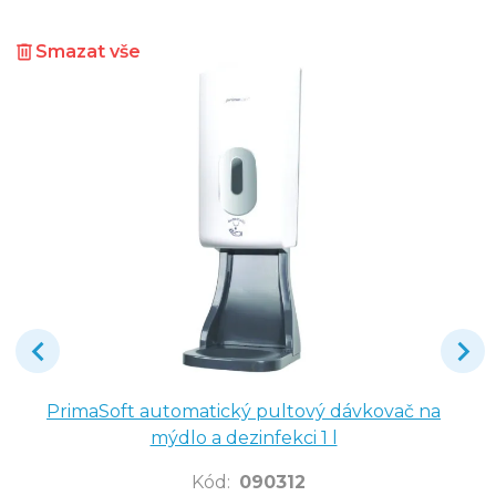
Smazat vše
PrimaSoft automatický pultový dávkovač na
mýdlo a dezinfekci 1 l
Kód
:
090312