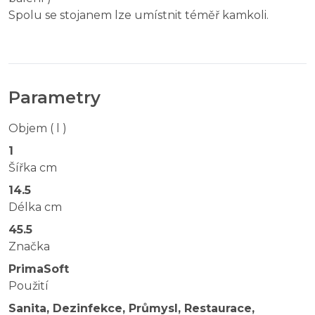
Spolu se stojanem lze umístnit téměř kamkoli.
Parametry
Objem ( l )
1
Šířka cm
14.5
Délka cm
45.5
Značka
PrimaSoft
Použití
Sanita, Dezinfekce, Průmysl, Restaurace,