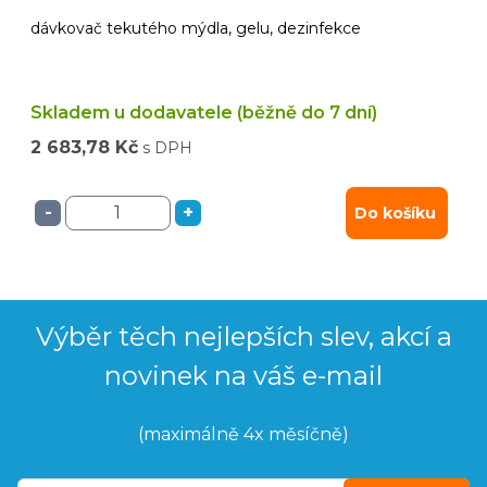
dávkovač tekutého mýdla, gelu, dezinfekce
Skladem u dodavatele (běžně do 7 dní)
2 683,78 Kč
s DPH
-
+
Do košíku
Výběr těch nejlepších slev, akcí a
novinek na váš e-mail
(maximálně 4x měsíčně)