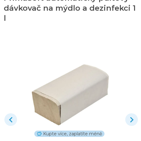
dávkovač na mýdlo a dezinfekci 1
l
Kupte více, zaplatíte méně