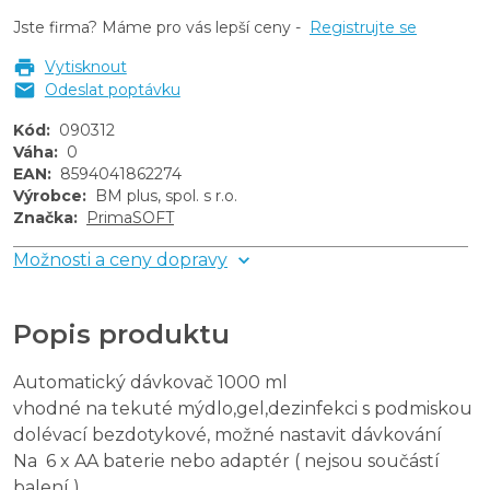
Jste firma? Máme pro vás lepší ceny -
Registrujte se
Vytisknout
Odeslat poptávku
Kód
:
090312
Váha
:
0
EAN
:
8594041862274
Výrobce
:
BM plus, spol. s r.o.
Značka
:
PrimaSOFT
Možnosti a ceny dopravy
Popis produktu
Automatický dávkovač 1000 ml
vhodné na tekuté mýdlo,gel,dezinfekci s podmiskou
dolévací bezdotykové, možné nastavit dávkování
Na 6 x AA baterie nebo adaptér ( nejsou součástí
balení )