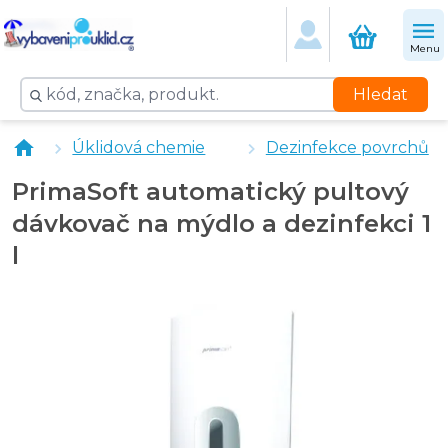
Menu
Hledat
PrimaSoft Papírové ručníky ZZ šedé, 38g/m2, 4200 ks
Úklidová chemie
Dezinfekce povrchů
PrimaSoft automatický pultový
dávkovač na mýdlo a dezinfekci 1
l