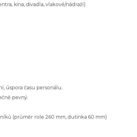
tra, kina, divadla, vlakové/nádraží)
í, úspora času personálu.
ečně pevný.
bníků (průměr role 260 mm, dutinka 60 mm)