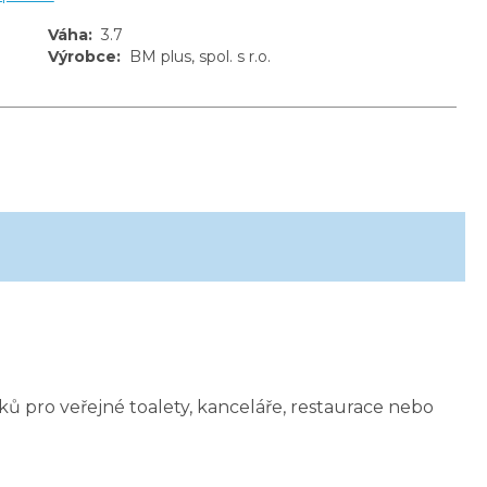
Váha
:
3.7
Výrobce
:
BM plus, spol. s r.o.
ků pro veřejné toalety, kanceláře, restaurace nebo