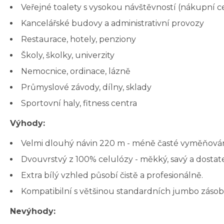
Veřejné toalety s vysokou návštěvností (nákupní cen
Kancelářské budovy a administrativní provozy
Restaurace, hotely, penziony
Školy, školky, univerzity
Nemocnice, ordinace, lázně
Průmyslové závody, dílny, sklady
Sportovní haly, fitness centra
Výhody:
Velmi dlouhý návin 220 m - méně časté vyměňován
Dvouvrstvý z 100% celulózy - měkký, savý a dostat
Extra bílý vzhled působí čistě a profesionálně.
Kompatibilní s většinou standardních jumbo záso
Nevýhody: