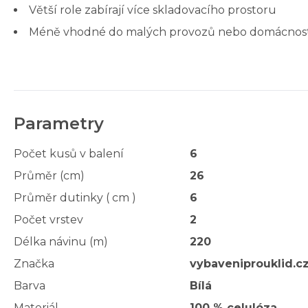
Větší role zabírají více skladovacího prostoru
Méně vhodné do malých provozů nebo domácností (
Parametry
Počet kusů v balení
6
Průměr (cm)
26
Průměr dutinky ( cm )
6
Počet vrstev
2
Délka návinu (m)
220
Značka
vybaveniprouklid.c
Barva
Bílá
Materiál
100 % celulóza