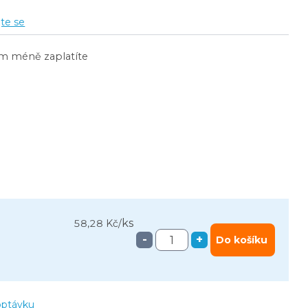
jte se
ím méně zaplatíte
ks
58,28 Kč
/
-
+
Do košíku
optávku