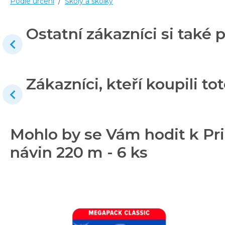
Podle určení
/
Školy a školky
Ostatní zákazníci si také p
Zákazníci, kteří koupili tot
Mohlo by se Vám hodit k Pri
návin 220 m - 6 ks