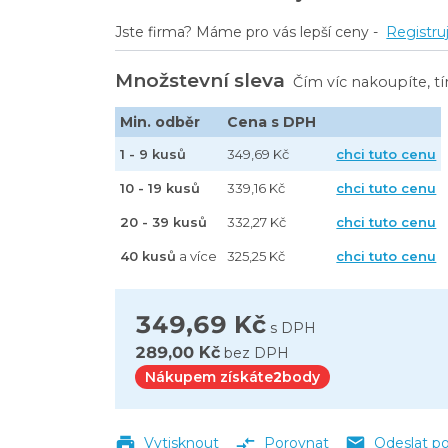
kl, návin 265 m - 6 ks
Jste firma? Máme pro vás lepší ceny -
Registru
l, návin 120 m - 12 ks
kl, návin 250 m - 6 ks
Množstevní sleva
Čím víc nakoupíte, t
vin 100 m - 12 ks
stvy, 75% recykl, návin 160 m - 6 ks
Min. odběr
Cena s DPH
1 - 9 kusů
349,69 Kč
chci tuto cenu
10 - 19 kusů
339,16 Kč
chci tuto cenu
20 - 39 kusů
332,27 Kč
chci tuto cenu
40 kusů
a více
325,25 Kč
chci tuto cenu
349,69 Kč
s DPH
289,00 Kč
bez DPH
Nákupem získáte
2
body
Vytisknout
Porovnat
Odeslat p