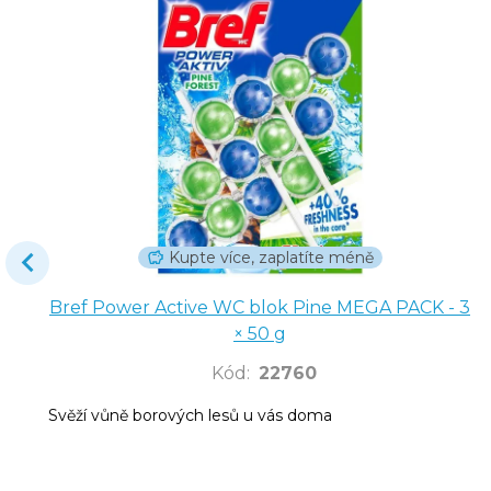
Kupte více, zaplatíte méně
Bref Power Active WC blok Pine MEGA PACK - 3
× 50 g
Kód
:
22760
Svěží vůně borových lesů u vás doma