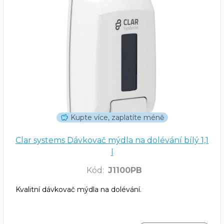
Kupte více, zaplatíte méně
Clar systems Dávkovač mýdla na dolévání bílý 1,1
l
Kód
:
J1100PB
Kvalitní dávkovač mýdla na dolévání.