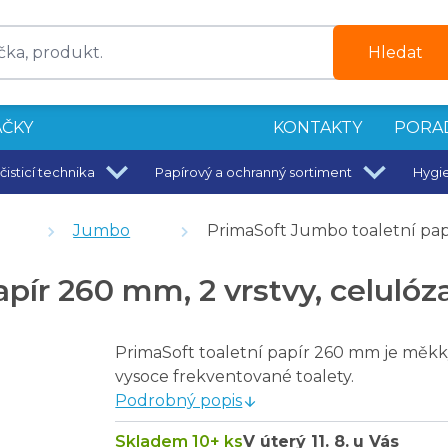
Hledat
ČKY
KONTAKTY
PORA
čisticí technika
Papírový a ochranný sortiment
Hygi
Jumbo
PrimaSoft Jumbo toaletní papír
útržků
ír 260 mm, 2 vrstvy, celulóza
g
PrimaSoft toaletní papír 260 mm je měkk
vysoce frekventované toalety.
celulóza, návin 247 m - 6 ks
Podrobný popis
 vr., 6 ks
Skladem 10+ ks
V úterý
11. 8.
u Vás
stvy, celulóza, návin 240 m - 6 ks