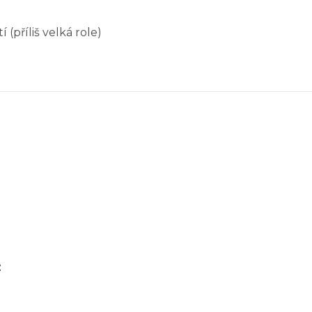
příliš velká role)
z