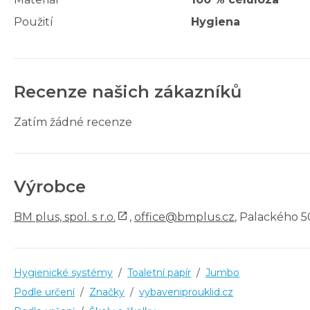
Použití
Hygiena
Recenze našich zákazníků
Zatím žádné recenze
Výrobce
BM plus, spol. s r.o.
,
office@bmplus.cz
, Palackého 5
Hygienické systémy
/
Toaletní papír
/
Jumbo
Podle určení
/
Značky
/
vybaveniprouklid.cz