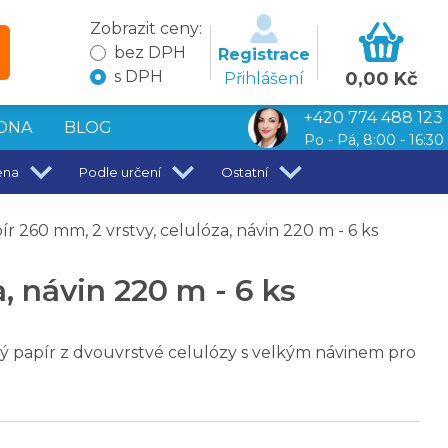
Zobrazit ceny:
bez DPH
Registrace
s DPH
0,00 Kč
Přihlášení
+420 774 488 123
DNA
BLOG
Po - Pá, 8:00 - 16:30
ena
Podle určení
Ostatní
 260 mm, 2 vrstvy, celulóza, návin 220 m - 6 ks
, návin 220 m - 6 ks
ý papír z dvouvrstvé celulózy s velkým návinem pro