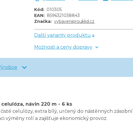
Kód
:
010305
EAN
:
8596321038843
Značka
:
vybaveniprouklid.cz
Další varianty produktu
Možnosti a ceny dopravy
Výrobce
celulóza, návin 220 m - 6 ks
čisté celulózy, extra bílý, určený do nástěnných zásobní
nci výměny rolí a zajišťuje ekonomický provoz.