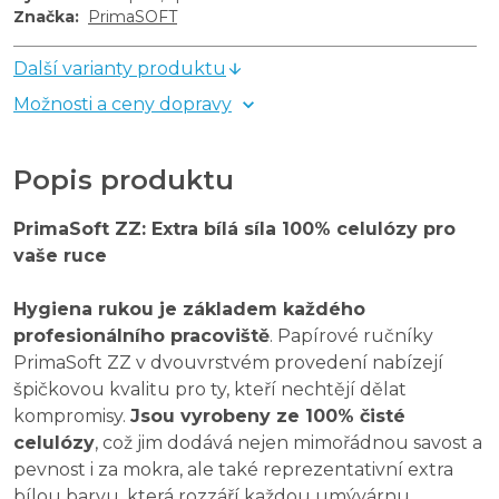
Značka
:
PrimaSOFT
Další varianty produktu
Možnosti a ceny dopravy
Popis produktu
PrimaSoft ZZ: Extra bílá síla 100% celulózy pro
vaše ruce
Hygiena rukou je základem každého
profesionálního pracoviště
. Papírové ručníky
PrimaSoft ZZ v dvouvrstvém provedení nabízejí
špičkovou kvalitu pro ty, kteří nechtějí dělat
kompromisy.
Jsou vyrobeny ze 100% čisté
celulózy
, což jim dodává nejen mimořádnou savost a
pevnost i za mokra, ale také reprezentativní extra
bílou barvu, která rozzáří každou umývárnu.