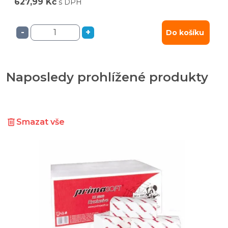
627,99 Kč
s DPH
-
+
Do košíku
Naposledy prohlížené produkty
Smazat vše