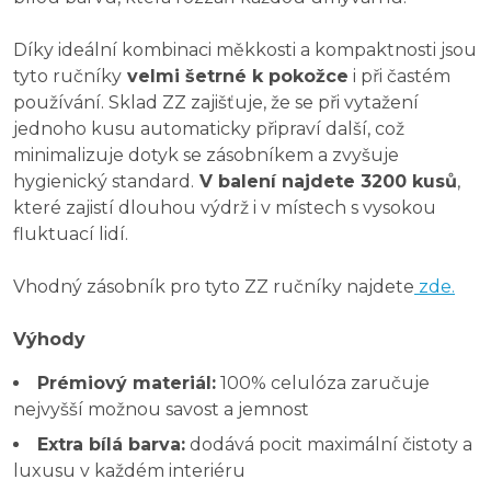
Díky ideální kombinaci měkkosti a kompaktnosti jsou
tyto ručníky
velmi šetrné k pokožce
i při častém
používání. Sklad ZZ zajišťuje, že se při vytažení
jednoho kusu automaticky připraví další, což
minimalizuje dotyk se zásobníkem a zvyšuje
hygienický standard.
V balení najdete 3200 kusů
,
které zajistí dlouhou výdrž i v místech s vysokou
fluktuací lidí.
Vhodný zásobník pro tyto ZZ ručníky najdete
zde.
Výhody
Prémiový materiál:
100% celulóza zaručuje
nejvyšší možnou savost a jemnost
Extra bílá barva:
dodává pocit maximální čistoty a
luxusu v každém interiéru