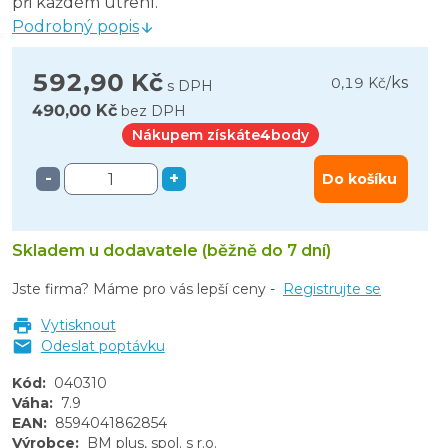
při každém utření.
Podrobný popis
592,90 Kč
ks
0,19 Kč
/
s DPH
490,00 Kč
bez DPH
Nákupem získáte
4
body
-
+
Do košíku
Skladem u dodavatele (běžně do 7 dní)
Jste firma? Máme pro vás lepší ceny -
Registrujte se
Vytisknout
Odeslat poptávku
Kód
:
040310
Váha
:
7.9
EAN
:
8594041862854
Výrobce
:
BM plus, spol. s r.o.