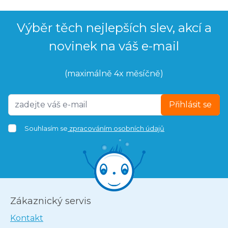
Výběr těch nejlepších slev, akcí a
novinek na váš e-mail
(maximálně 4x měsíčně)
Přihlásit se
Souhlasím se
zpracováním osobních údajů
Zákaznický servis
Kontakt