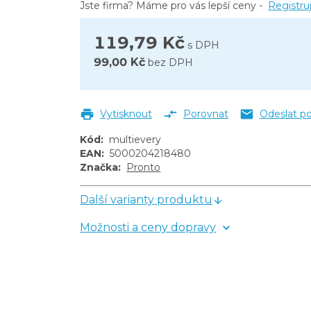
Jste firma? Máme pro vás lepší ceny -
Registru
119,79 Kč
s DPH
99,00 Kč
bez DPH
Vytisknout
Porovnat
Odeslat p
Kód
:
multievery
EAN
:
5000204218480
Značka
:
Pronto
Další varianty produktu
Možnosti a ceny dopravy