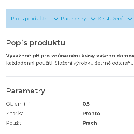
Popis produktu
Parametry
Ke stažení
Popis produktu
Vyvážené pH pro zdůraznění krásy vašeho domov
každodenní použití. Složení výrobku šetrně odstraň
Parametry
Objem ( l )
0.5
Značka
Pronto
Použití
Prach