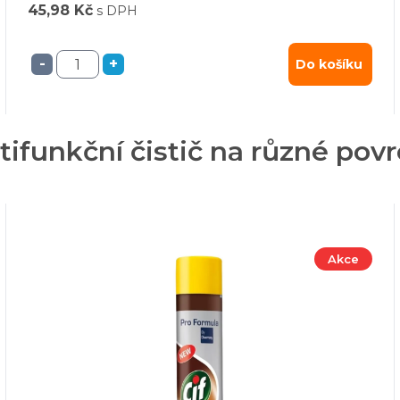
45,98 Kč
s DPH
-
+
Do košíku
ltifunkční čistič na různé pov
Akce