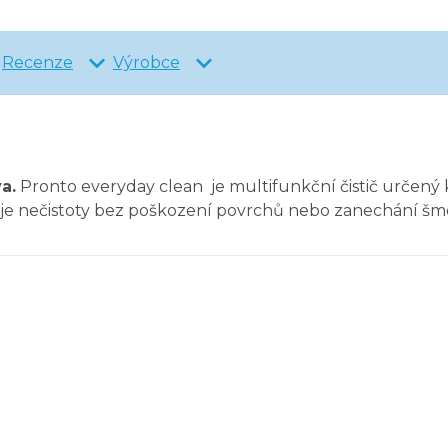
Recenze
Výrobce
a.
Pronto everyday clean je multifunkční čistič určený 
uje nečistoty bez poškození povrchů nebo zanechání šmo