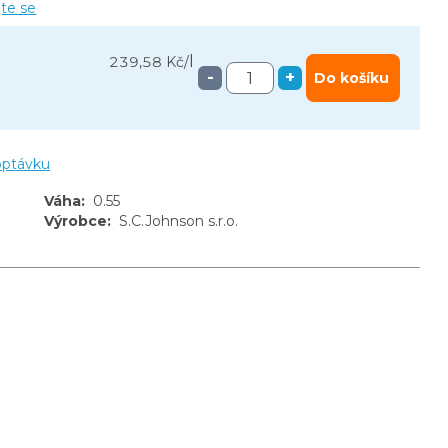
jte se
l
239,58 Kč
/
-
+
Do košíku
optávku
Váha
:
0.55
Výrobce
:
S.C.Johnson s.r.o.