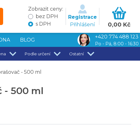
Zobrazit ceny:
bez DPH
Registrace
s DPH
0,00 Kč
Přihlášení
+420 774 488 123
DNA
BLOG
Po - Pá, 8:00 - 16:30
ena
Podle určení
Ostatní
prašovač - 500 ml
č - 500 ml