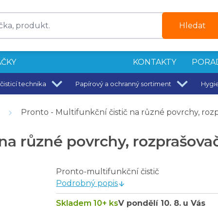
Hledat
ČKY
KONTAKTY
PORA
čisticí technika
Papírový a ochranný sortiment
Hygi
 cm 370 g/m2. Extra savý, vysoký vlas
Pronto - Multifunkční čistič na různé povrchy, roz
ickou tyčí 90/113 cm
n duo 40 x 40 cm
 na různé povrchy, rozprašova
řevěný nábytek sprej 400 ml
Pronto-multifunkční čistič
Podrobný popis
Skladem 10+ ks
V pondělí
10. 8.
u Vás