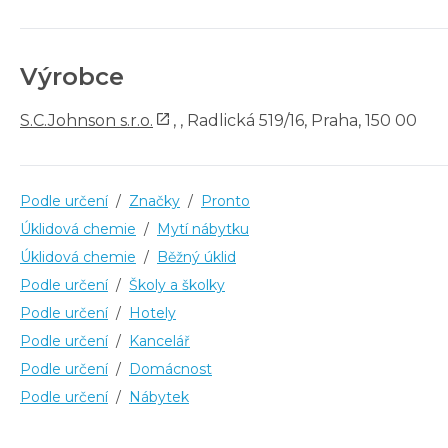
Výrobce
S.C.Johnson s.r.o.
,
, Radlická 519/16, Praha, 150 00
Podle určení
/
Značky
/
Pronto
Úklidová chemie
/
Mytí nábytku
Úklidová chemie
/
Běžný úklid
Podle určení
/
Školy a školky
Podle určení
/
Hotely
Podle určení
/
Kancelář
Podle určení
/
Domácnost
Podle určení
/
Nábytek