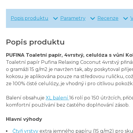
Popis produktu
Parametry
Recenze
Popis produktu
PUFINA Toaletní papír, 4vrstvý, celulóza s vůní K
Toaletní papír Pufina Relaxing Coconut 4vrstvý přin
o gramáži 15 g/m2 je navržen tak, aby poskytoval pří
kokosu je aplikována pouze na středovou ruličku, co
ze 100% čisté celulózy, je vhodný i pro citlivou pokožk
Balení obsahuje
XL balení
16 rolí po 150 útržcích, p
komfortní používání bez častého doplňování zásob.
Hlavní výhody
Čtyři vrstvy
extra jemného papíru (15 g/m2) pro sku