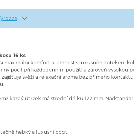
Výrobce
okosu 16 ks
áší maximální komfort a jemnost s luxusním dotekem kok
jemný pocit při každodenním použití a zároveň vysokou p
ž zajišťuje svěží a relaxační aroma bez přímého kontak
u.
řičemž každý útržek má střední délku 122 mm. Nadstandar
tečně hebký a luxusní pocit.