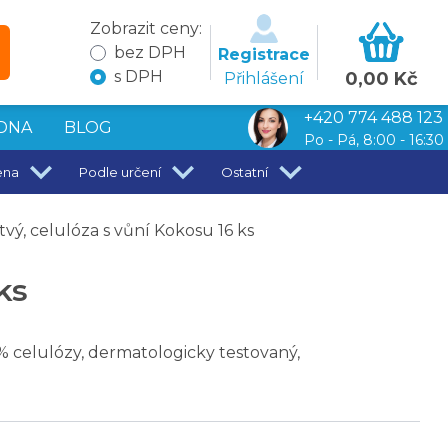
Zobrazit ceny:
bez DPH
Registrace
s DPH
0,00 Kč
Přihlášení
+420 774 488 123
DNA
BLOG
Po - Pá, 8:00 - 16:30
ena
Podle určení
Ostatní
vý, celulóza s vůní Kokosu 16 ks
ks
0% celulózy, dermatologicky testovaný,