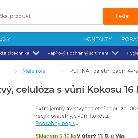
Hledat
ČKY
KONTAKTY
PORA
čisticí technika
Papírový a ochranný sortiment
Hygi
 ml
Malé role
PUFINA Toaletní papír, 4vrst
lóza - 48 ks
lulóza - heřmánek - 24 ks
vý, celulóza s vůní Kokosu 16 
oskve
Extra jemný 4vrstvý toaletní papír ze 10
recyklovatelný, s vůní kokosu.
Podrobný popis
Skladem 5-10 ks
V úterý
11. 8.
u Vás