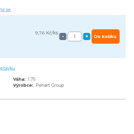
jte se
ks
9,76 Kč
/
-
+
Do košíku
optávku
Váha
:
1.75
Výrobce
:
Pehart Group