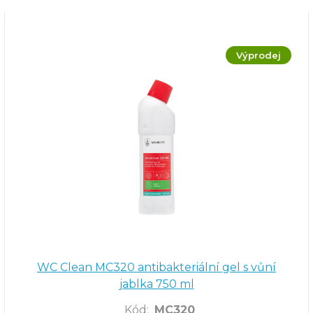
Výprodej
WC Clean MC320 antibakteriální gel s vůní
jablka 750 ml
Kód
:
MC320