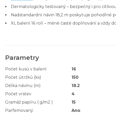
Dermatologicky testovaný – bezpečný i pro citlivo
Nadstandardní návin 18,2 m poskytuje pohodlné p
XL balení 16 rolí – méně časté doplňování a vždy d
Parametry
Počet kusů v balení
16
Počet útržků (ks)
150
Délka návinu (m)
18.2
Počet vrstev
4
Gramáž papíru ( g/m2 )
15
Parfemovaný
Ano