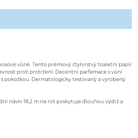
osové vůně. Tento prémiový čtyřvrstvý toaletní papír
evnost proti protržení. Decentní parfemace s vůní
tu s pokožkou. Dermatologicky testovaný a vyrobený
dní návin 18,2 m na roli poskytuje dlouhou výdrž a