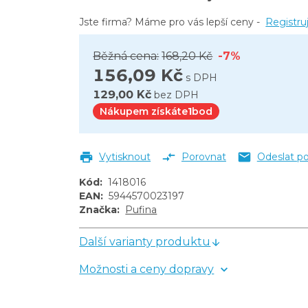
Jste firma? Máme pro vás lepší ceny -
Registru
Běžná cena:
168,20 Kč
-7%
156,09 Kč
s DPH
129,00 Kč
bez DPH
Nákupem získáte
1
bod
Vytisknout
Porovnat
Odeslat p
Kód
:
1418016
EAN
:
5944570023197
Značka
:
Pufina
Další varianty produktu
Možnosti a ceny dopravy