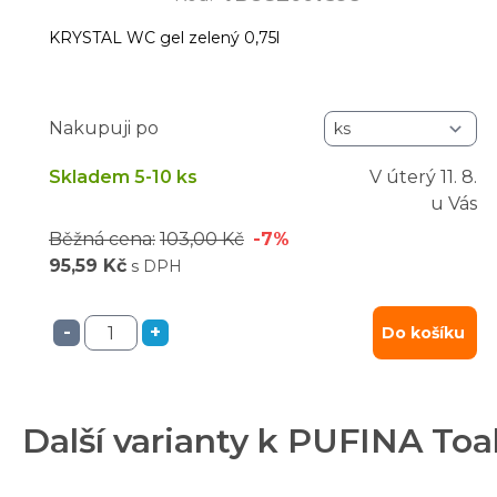
KRYSTAL WC gel zelený 0,75l
Nakupuji po
Skladem 5-10 ks
V úterý
11. 8.
u Vás
Běžná cena:
103,00 Kč
-7%
95,59 Kč
s DPH
-
+
Do košíku
Další varianty k PUFINA Toal