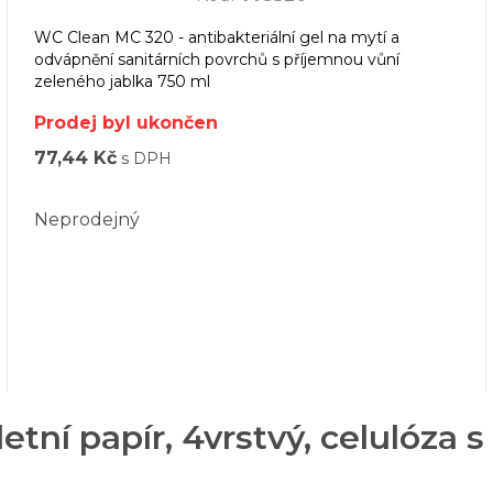
WC Clean MC 320 - antibakteriální gel na mytí a
odvápnění sanitárních povrchů s příjemnou vůní
zeleného jablka 750 ml
Prodej byl ukončen
77,44 Kč
s DPH
Neprodejný
etní papír, 4vrstvý, celulóza s