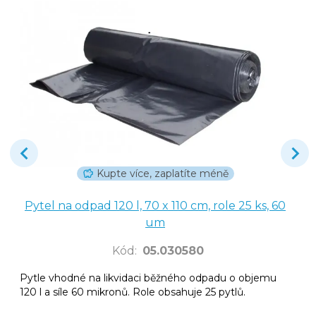
Kupte více, zaplatíte méně
Pytel na odpad 120 l, 70 x 110 cm, role 25 ks, 60
um
Kód
:
05.030580
Pytle vhodné na likvidaci běžného odpadu o objemu
120 l a síle 60 mikronů. Role obsahuje 25 pytlů.