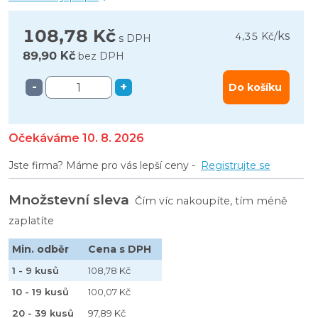
108,78 Kč
ks
4,35 Kč
/
s DPH
89,90 Kč
bez DPH
-
+
Do košíku
Očekáváme 10. 8. 2026
Jste firma? Máme pro vás lepší ceny -
Registrujte se
Množstevní sleva
Čím víc nakoupíte, tím méně
zaplatíte
Min. odběr
Cena s DPH
1 - 9 kusů
108,78 Kč
10 - 19 kusů
100,07 Kč
20 - 39 kusů
97,89 Kč