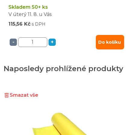
Skladem 50+ ks
V úterý
11. 8.
u Vás
115,56 Kč
s DPH
-
+
Do košíku
Naposledy prohlížené produkty
Smazat vše