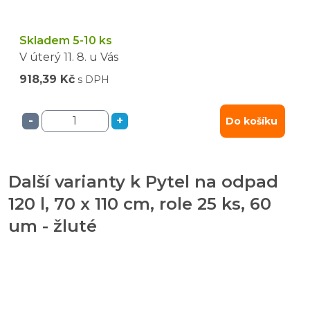
Skladem 5-10 ks
V úterý
11. 8.
u Vás
918,39 Kč
s DPH
-
+
Do košíku
Další varianty k Pytel na odpad
120 l, 70 x 110 cm, role 25 ks, 60
um - žluté