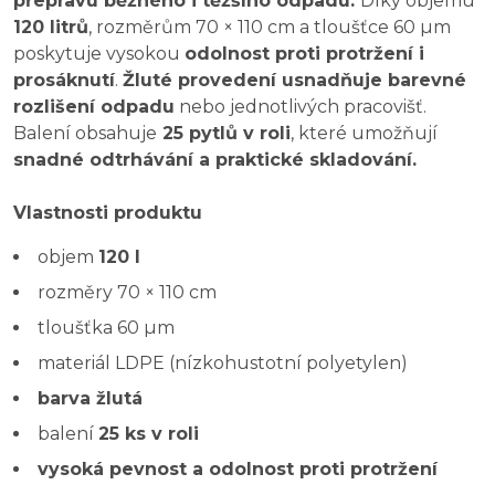
přepravu běžného i těžšího odpadu.
Díky objemu
120 litrů
, rozměrům 70 × 110 cm a tloušťce 60 µm
poskytuje vysokou
odolnost proti protržení i
prosáknutí
.
Žluté provedení usnadňuje barevné
rozlišení odpadu
nebo jednotlivých pracovišť.
Balení obsahuje
25 pytlů v roli
, které umožňují
snadné odtrhávání a praktické skladování.
Vlastnosti produktu
objem
120 l
rozměry 70 × 110 cm
tloušťka 60 µm
materiál LDPE (nízkohustotní polyetylen)
barva žlutá
balení
25 ks v roli
vysoká pevnost a odolnost proti protržení