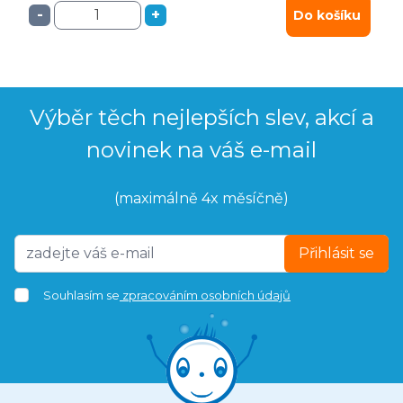
-
+
Do košíku
Výběr těch nejlepších slev, akcí a
novinek na váš e-mail
(maximálně 4x měsíčně)
Přihlásit se
Souhlasím se
zpracováním osobních údajů