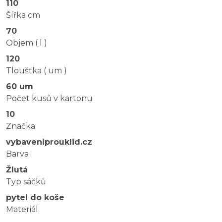
110
Šířka cm
70
Objem ( l )
120
Tloušťka ( um )
60 um
Počet kusů v kartonu
10
Značka
vybaveniprouklid.cz
Barva
Žlutá
Typ sáčků
pytel do koše
Materiál