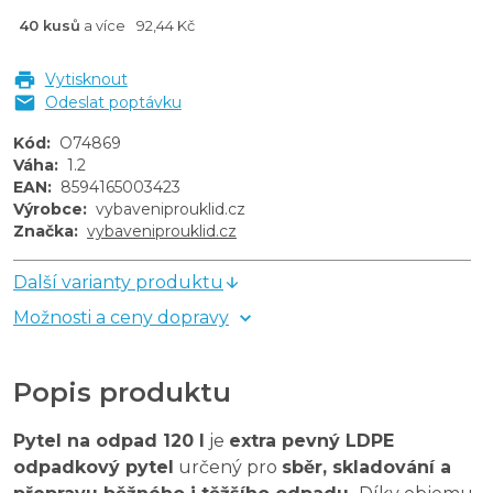
40 kusů
a více
92,44 Kč
Vytisknout
Odeslat poptávku
Kód
:
O74869
Váha
:
1.2
EAN
:
8594165003423
Výrobce
:
vybaveniprouklid.cz
Značka
:
vybaveniprouklid.cz
Další varianty produktu
Možnosti a ceny dopravy
Popis produktu
Pytel na odpad 120 l
je
extra pevný LDPE
odpadkový pytel
určený pro
sběr, skladování a