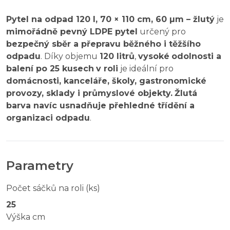
Pytel na odpad 120 l, 70 × 110 cm, 60 µm – žlutý
je
mimořádně pevný LDPE pytel
určený pro
bezpečný sběr a přepravu běžného i těžšího
odpadu
. Díky objemu
120 litrů
,
vysoké
odolnosti a
balení po 25 kusech
v roli
je ideální pro
domácnosti, kanceláře, školy, gastronomické
provozy, sklady i průmyslové objekty.
Žlutá
barva navíc usnadňuje přehledné třídění a
organizaci odpadu
.
Parametry
Počet sáčků na roli (ks)
25
Výška cm