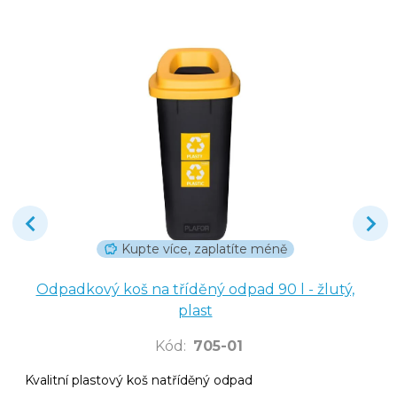
Kupte více, zaplatíte méně
Odpadkový koš na tříděný odpad 90 l - žlutý,
plast
Kód
:
705-01
Kvalitní plastový koš natříděný odpad