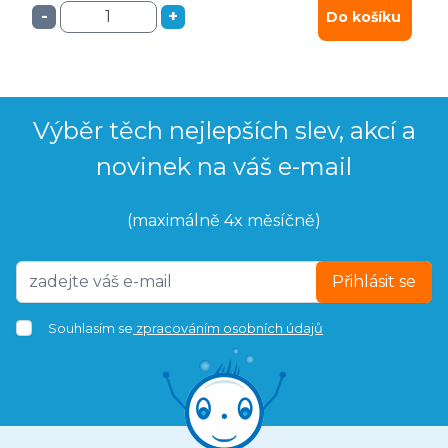
-
+
Do košíku
Výběr těch nejlepších slev, akcí a
novinek na váš e-mail
(maximálně 4x měsíčně)
Přihlásit se
Souhlasím se
zpracováním osobních údajů