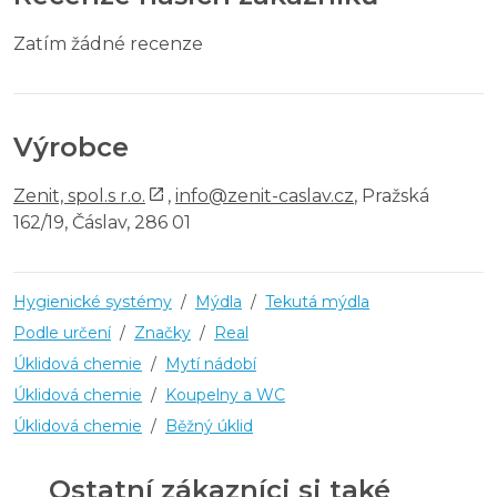
Zatím žádné recenze
Výrobce
Zenit, spol.s r.o.
,
info@zenit-caslav.cz
, Pražská
162/19, Čáslav, 286 01
Hygienické systémy
/
Mýdla
/
Tekutá mýdla
Podle určení
/
Značky
/
Real
Úklidová chemie
/
Mytí nádobí
Úklidová chemie
/
Koupelny a WC
Úklidová chemie
/
Běžný úklid
Ostatní zákazníci si také