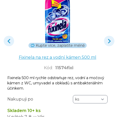
Kupte více, zaplatíte méně
Fixinela na rez a vodní kámen 500 ml
Kód
:
11574fixi
Fixinela 500 ml rychle odstraňuje rez, vodní a močový
kámen z WC, umyvadel a obkladů s antibakteriálním
účinkem.
Nakupuji po
Skladem 10+ ks
V pátek
7. 8.
u Vás