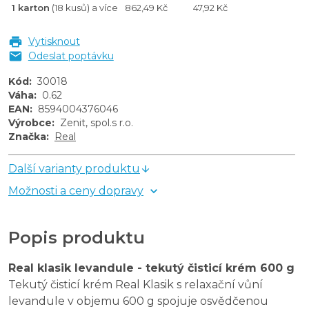
1 karton
(18 kusů) a více
862,49 Kč
47,92 Kč
Vytisknout
Odeslat poptávku
Kód
:
30018
Váha
:
0.62
EAN
:
8594004376046
Výrobce
:
Zenit, spol.s r.o.
Značka
:
Real
Další varianty produktu
Možnosti a ceny dopravy
Popis produktu
Real klasik levandule - tekutý čisticí krém 600 g
Tekutý čisticí krém Real Klasik s relaxační vůní
levandule v objemu 600 g spojuje osvědčenou