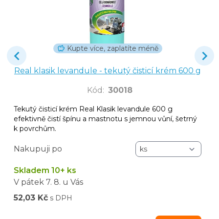
Kupte více, zaplatíte méně
Real klasik levandule - tekutý čisticí krém 600 g
Kód
:
30018
Tekutý čisticí krém Real Klasik levandule 600 g
efektivně čistí špínu a mastnotu s jemnou vůní, šetrný
k povrchům.
Nakupuji po
Skladem 10+ ks
V pátek
7. 8.
u Vás
52,03 Kč
s DPH