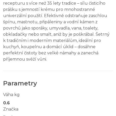
recepturu s více než 35 lety tradice – sílu čisticího
prášku s jemností krému pro mnohostranné
univerzální použití. Efektivně odstraňuje zaschlou
špínu, mastnotu, připáleniny a vodní kámen z
povrchů jako sporáky, umyvadla, vana, toalety,
obkladačky nebo smalt, aniž by je poškrábal. Šetrný
k tradičním i moderním materiálům, ideální pro
kuchyň, koupelnu a domácí úklid – dosáhne
perfektní čistoty bez velké námahy a zanechá
příjemnou svěží vůni.
Parametry
Váha kg
0.6
Značka