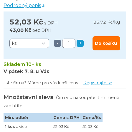
Podrobný popis
52,03 Kč
kg
86,72 Kč
/
s DPH
43,00 Kč
bez DPH
-
+
Do košíku
Skladem 10+ ks
V pátek
7. 8.
u Vás
Jste firma? Máme pro vás lepší ceny -
Registrujte se
Množstevní sleva
Čím víc nakoupíte, tím méně
zaplatíte
Min. odběr
Cena s DPH
Cena/Ks
1 kus
a více
52,03 Kč
52,03 Kč