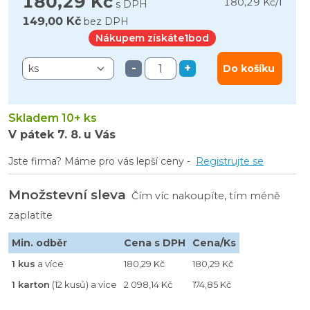
180,29 Kč
l
180,29 Kč
/
s DPH
149,00 Kč
bez DPH
Nákupem získáte
1
bod
-
+
Do košíku
Skladem 10+ ks
V pátek
7. 8.
u Vás
Jste firma? Máme pro vás lepší ceny -
Registrujte se
Množstevní sleva
Čím víc nakoupíte, tím méně
zaplatíte
Min. odběr
Cena s DPH
Cena/Ks
1 kus
a více
180,29 Kč
180,29 Kč
1 karton
(12 kusů) a více
2 098,14 Kč
174,85 Kč