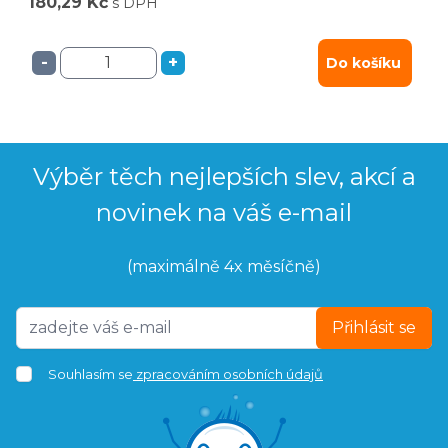
180,29 Kč
s DPH
-
+
Do košíku
Výběr těch nejlepších slev, akcí a
novinek na váš e-mail
(maximálně 4x měsíčně)
Přihlásit se
Souhlasím se
zpracováním osobních údajů