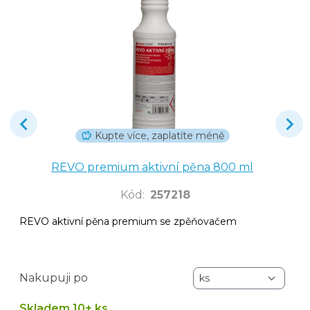
Kupte více, zaplatíte méně
REVO premium aktivní pěna 800 ml
Kód
:
257218
REVO aktivní pěna premium se zpěňovačem
Nakupuji po
Skladem 10+ ks