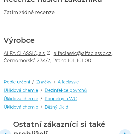
Zatím žádné recenze
Výrobce
ALFA CLASSIC, a.s.
,
alfaclassic@alfaclassic.cz
,
Černomořská 234/2, Praha 101, 101 00
Podle určení
/
Značky
/
Alfaclassic
Úklidová chemie
/
Dezinfekce povrchů
Úklidová chemie
/
Koupelny a WC
Úklidová chemie
/
Běžný úklid
Ostatní zákazníci si také
prohlíželi