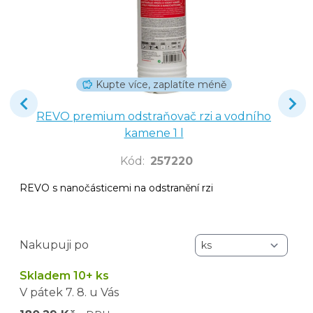
Kupte více, zaplatíte méně
REVO premium odstraňovač rzi a vodního
kamene 1 l
Kód
:
257220
REVO s nanočásticemi na odstranění rzi
Nakupuji po
Skladem 10+ ks
V pátek
7. 8.
u Vás