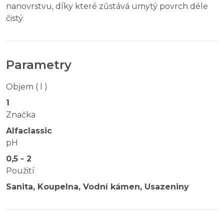
nanovrstvu, díky které zůstává umytý povrch déle
čistý.
Parametry
Objem ( l )
1
Značka
Alfaclassic
pH
0,5 - 2
Použití
Sanita, Koupelna, Vodní kámen, Usazeniny