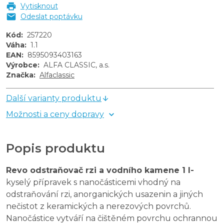
Vytisknout
Odeslat poptávku
Kód
:
257220
Váha
:
1.1
EAN
:
8595093403163
Výrobce
:
ALFA CLASSIC, a.s.
Značka
:
Alfaclassic
Další varianty produktu
Možnosti a ceny dopravy
Popis produktu
Revo odstraňovač rzi a vodního kamene 1 l-
kyselý přípravek s nanočásticemi vhodný na
odstraňování rzi, anorganických usazenin a jiných
nečistot z keramických a nerezových povrchů.
Nanočástice vytváří na čištěném povrchu ochrannou