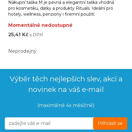
Nákupní taška M je pevná a elegantní taška vhodná
pro kosmetiku, dárky a produkty Rituals. Ideální pro
hotely, wellness, penziony i firemní použití.
Momentálně nedostupné
25,41 Kč
s DPH
Neprodejný
Výběr těch nejlepších slev, akcí a
novinek na váš e-mail
(maximálně 4x měsíčně)
Přihlásit se