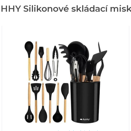
HHY Silikonové skládací misk