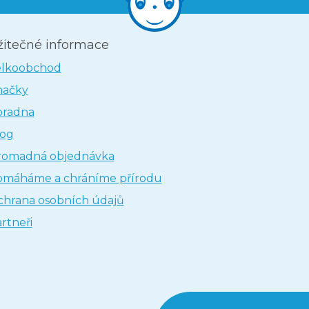
žitečné informace
elkoobchod
načky
oradna
log
romadná objednávka
omáháme a chráníme přírodu
hrana osobních údajů
rtneři