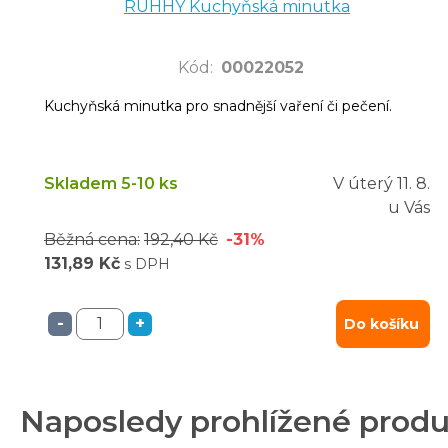
RUHHY Kuchyňská minutka
Kód
:
00022052
Kuchyňská minutka pro snadnější vaření či pečení.
Skladem 5-10 ks
V úterý
11. 8.
u Vás
Běžná cena:
192,40 Kč
-31%
131,89 Kč
s DPH
-
+
Do košíku
Naposledy prohlížené prod