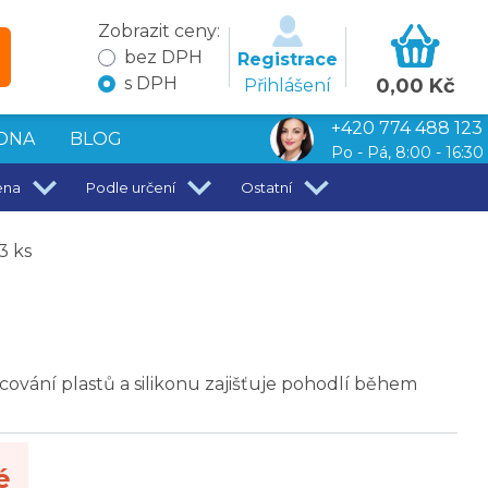
Zobrazit ceny:
bez DPH
Registrace
s DPH
0,00 Kč
Přihlášení
+420 774 488 123
DNA
BLOG
Po - Pá, 8:00 - 16:30
ena
Podle určení
Ostatní
3 ks
acování plastů a silikonu zajišťuje pohodlí během
é