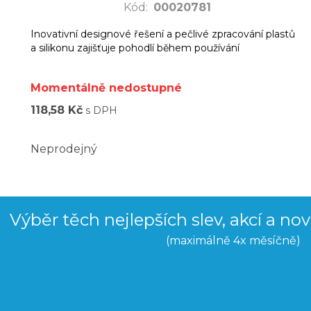
Kód
:
00020781
Inovativní designové řešení a pečlivé zpracování plastů
a silikonu zajišťuje pohodlí během používání
Momentálně nedostupné
118,58 Kč
s DPH
Neprodejný
Výběr těch nejlepších slev, akcí a no
(maximálně 4x měsíčně)