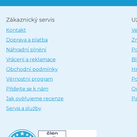
Zákaznický servis
U
Kontakt
V
Doprava a platba
Z
Náhradní plnění
P
Vrácení a reklamace
B
Obchodní podmínky
H
Věrnostní program
P
Přidejte se k nám
Oc
Jak ověřujeme recenze
Pa
Servis a služby