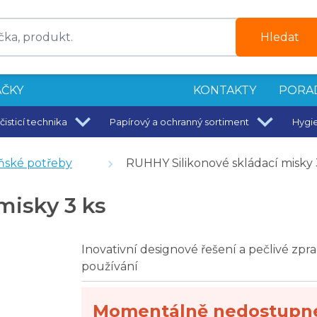
Hledat
ČKY
KONTAKTY
PORA
čisticí technika
Papírový a ochranný sortiment
Hygi
ce
ské potřeby
RUHHY Silikonové skládací misky 
misky 3 ks
Inovativní designové řešení a pečlivé zpr
používání
Momentálně nedostupn