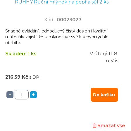
RUHHY Ruční mlýnek na pepř a sůl 2 ks
Kód
:
00023027
Snadné ovládání, jednoduchý čistý design i kvalitní
materiály zajistí, že si mlýnek ve své kuchyni rychle
oblíbíte.
Skladem 1 ks
V úterý
11. 8.
u Vás
216,59 Kč
s DPH
-
+
Do košíku
Smazat vše