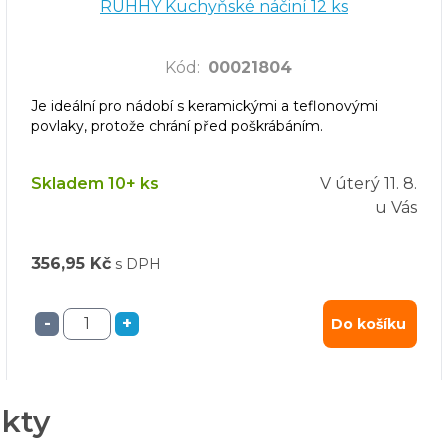
RUHHY Kuchyňské náčiní 12 ks
Kód
:
00021804
Je ideální pro nádobí s keramickými a teflonovými
povlaky, protože chrání před poškrábáním.
Skladem 10+ ks
V úterý
11. 8.
u Vás
356,95 Kč
s DPH
-
+
Do košíku
ukty