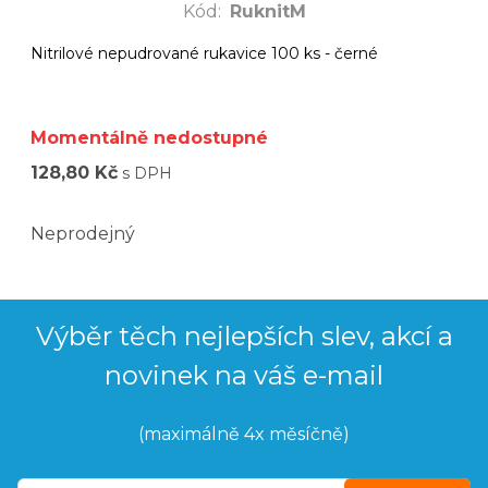
Kód
:
RuknitM
Nitrilové nepudrované rukavice 100 ks - černé
Momentálně nedostupné
128,80 Kč
s DPH
Neprodejný
Výběr těch nejlepších slev, akcí a
novinek na váš e-mail
(maximálně 4x měsíčně)