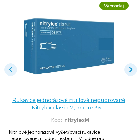
Výprodej
Rukavice jednorázové nitrilové nepudrované
Nitrylex classic M, modré 3,5 g
Kód
:
nitrylexM
Nitrilové jednorázové vyšetřovací rukavice,
nepudrované, modré, nesterilní. Vhodné pro