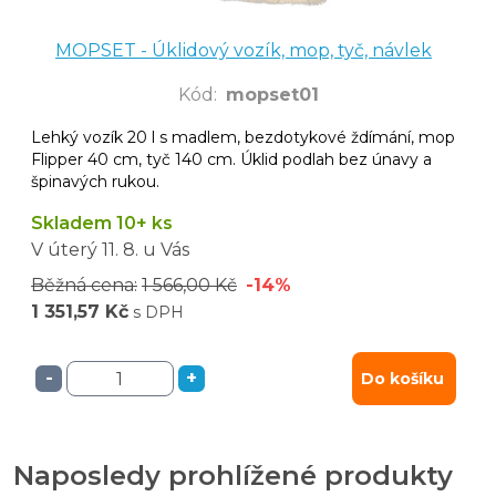
MOPSET - Úklidový vozík, mop, tyč, návlek
Kód
:
mopset01
Lehký vozík 20 l s madlem, bezdotykové ždímání, mop
Flipper 40 cm, tyč 140 cm. Úklid podlah bez únavy a
špinavých rukou.
Skladem 10+ ks
V úterý
11. 8.
u Vás
Běžná cena:
1 566,00 Kč
-14%
1 351,57 Kč
s DPH
-
+
Do košíku
Naposledy prohlížené produkty