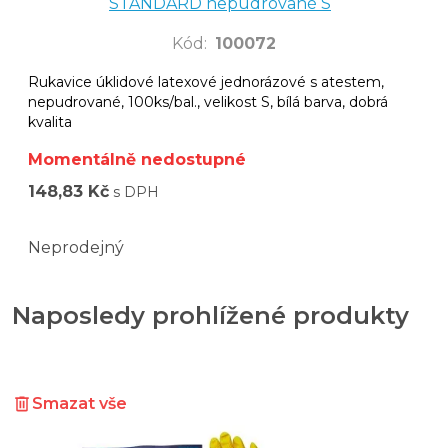
STANDARD nepudrované S
Kód
:
100072
Rukavice úklidové latexové jednorázové s atestem,
nepudrované, 100ks/bal., velikost S, bílá barva, dobrá
kvalita
Momentálně nedostupné
148,83 Kč
s DPH
Neprodejný
Naposledy prohlížené produkty
Smazat vše