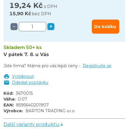
19,24 Kč
s DPH
15,90 Kč
bez DPH
-
+
Do košíku
Skladem 50+ ks
V pátek
7. 8.
u Vás
Jste firma? Máme pro vás lepší ceny -
Registrujte se
Vytisknout
Odeslat poptávku
Kód
:
3670015
Váha
:
0.07
EAN
:
8595640201907
Výrobce
:
BARTON TRADING s.r.o.
Další varianty produktu