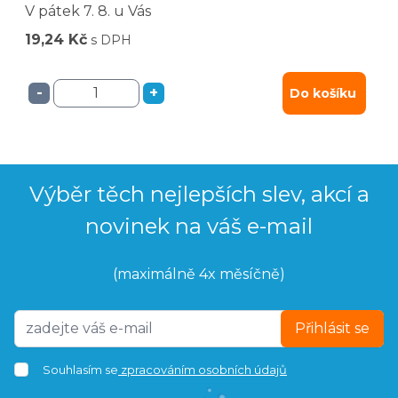
V pátek
7. 8.
u Vás
19,24 Kč
s DPH
-
+
Do košíku
Výběr těch nejlepších slev, akcí a
novinek na váš e-mail
(maximálně 4x měsíčně)
Přihlásit se
Souhlasím se
zpracováním osobních údajů