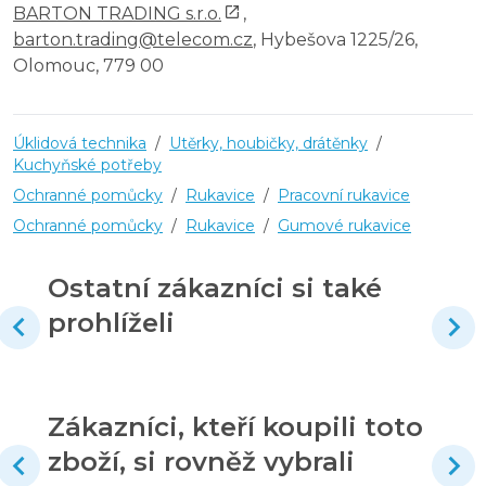
BARTON TRADING s.r.o.
,
barton.trading@telecom.cz
, Hybešova 1225/26,
Olomouc, 779 00
Úklidová technika
/
Utěrky, houbičky, drátěnky
/
Kuchyňské potřeby
Ochranné pomůcky
/
Rukavice
/
Pracovní rukavice
Ochranné pomůcky
/
Rukavice
/
Gumové rukavice
Ostatní zákazníci si také
prohlíželi
Zákazníci, kteří koupili toto
zboží, si rovněž vybrali