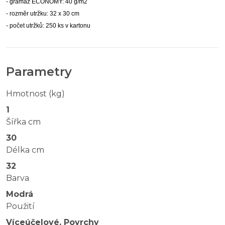
- gramáž ECONOMY: 40 g/m2
- rozměr utržku: 32 x 30 cm
- počet utržků: 250 ks v kartonu
Parametry
Hmotnost (kg)
1
Šířka cm
30
Délka cm
32
Barva
Modrá
Použití
Víceúčelové, Povrchy