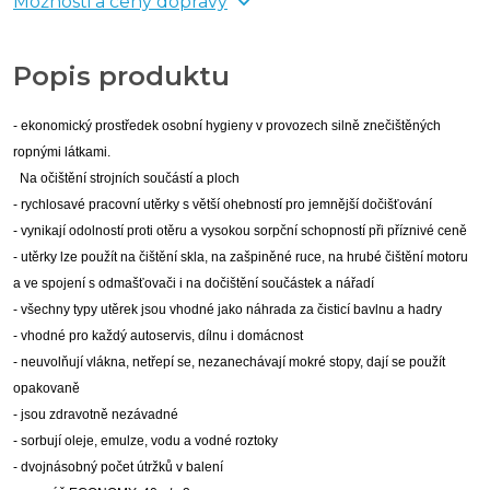
Možnosti a ceny dopravy
Popis produktu
- ekonomický prostředek osobní hygieny v provozech silně znečištěných
ropnými látkami.
Na očištění strojních součástí a ploch
- rychlosavé pracovní utěrky s větší ohebností pro jemnější dočišťování
- vynikají odolností proti otěru a vysokou sorpční schopností při příznivé ceně
- utěrky lze použít na čištění skla, na zašpiněné ruce, na hrubé čištění motoru
a ve spojení s odmašťovači i na dočištění součástek a nářadí
- všechny typy utěrek jsou vhodné jako náhrada za čisticí bavlnu a hadry
- vhodné pro každý autoservis, dílnu i domácnost
- neuvolňují vlákna, netřepí se, nezanechávají mokré stopy, dají se použít
opakovaně
- jsou zdravotně nezávadné
- sorbují oleje, emulze, vodu a vodné roztoky
- dvojnásobný počet útržků v balení