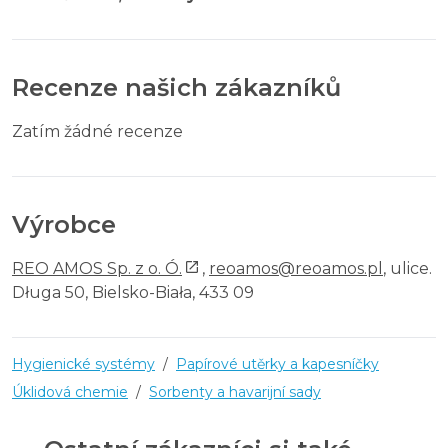
Recenze našich zákazníků
Zatím žádné recenze
Výrobce
REO AMOS Sp. z o. Ó.
,
reoamos@reoamos.pl
, ulice.
Długa 50, Bielsko-Biała, 433 09
Hygienické systémy
/
Papírové utěrky a kapesníčky
Úklidová chemie
/
Sorbenty a havarijní sady