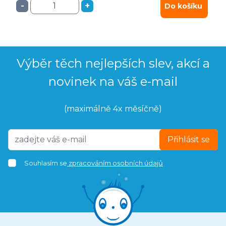
-
+
Do košíku
Výběr těch nejlepších slev, akcí a
novinek na váš e-mail
(maximálně 4x měsíčně)
Přihlásit se
Souhlasím se
zpracováním osobních údajů