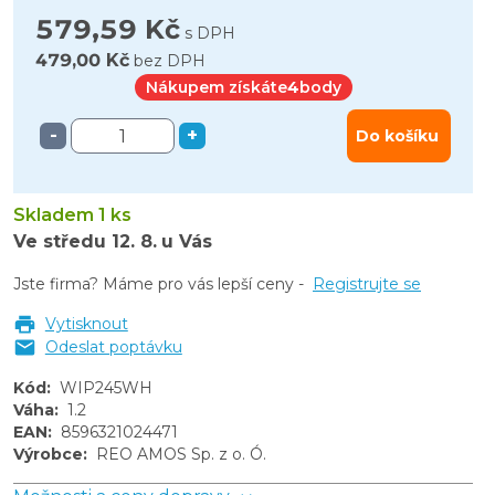
579,59 Kč
s DPH
479,00 Kč
bez DPH
Nákupem získáte
4
body
-
+
Do košíku
Skladem 1 ks
Ve středu
12. 8.
u Vás
Jste firma? Máme pro vás lepší ceny -
Registrujte se
Vytisknout
Odeslat poptávku
Kód
:
WIP245WH
Váha
:
1.2
EAN
:
8596321024471
Výrobce
:
REO AMOS Sp. z o. Ó.