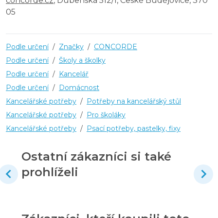
concorde.cz
, Dubenská 512/1, České Budějovice, 370
05
Podle určení
/
Značky
/
CONCORDE
Podle určení
/
Školy a školky
Podle určení
/
Kancelář
Podle určení
/
Domácnost
Kancelářské potřeby
/
Potřeby na kancelářský stůl
Kancelářské potřeby
/
Pro školáky
Kancelářské potřeby
/
Psací potřeby, pastelky, fixy
Ostatní zákazníci si také
prohlíželi