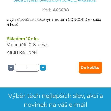
Sada zvýrazňovačů CONCORDE, 4 ks sada
Kód
:
A65698
Zvýrazňovač se zkoseným hrotem CONCORDE - sada
4 kusů
Skladem 10+ ks
V pondělí
10. 8.
u Vás
49,61 Kč
s DPH
-
+
Do košíku
Výběr těch nejlepších slev, akcí a
novinek na váš e-mail