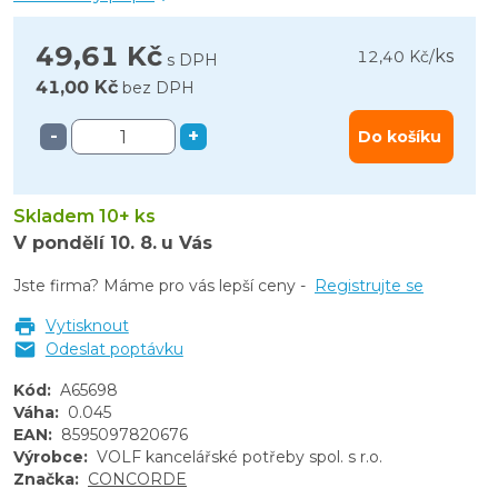
49,61 Kč
ks
12,40 Kč
/
s DPH
41,00 Kč
bez DPH
-
+
Do košíku
Skladem 10+ ks
V pondělí
10. 8.
u Vás
Jste firma? Máme pro vás lepší ceny -
Registrujte se
Vytisknout
Odeslat poptávku
Kód
:
A65698
Váha
:
0.045
EAN
:
8595097820676
Výrobce
:
VOLF kancelářské potřeby spol. s r.o.
Značka
:
CONCORDE