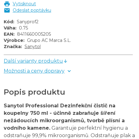
Vytisknout
Odeslat poptávku
Kód
:
Sanyprof2
Váha
:
0.75
EAN
:
8411660005205
Výrobce
:
Grupo AC Marca S.L.
Značka
:
Sanytol
Další varianty produktu
Možnosti a ceny dopravy
Popis produktu
Sanytol Professional Dezinfekční čistič na
koupelny 750 ml - účinně zabraňuje šíření
nežádoucích mikroorganismů, tvorbě plísní a
vodního kamene.
Garantuje perfektní hygienu a
odstraňuje 99,9% mikroorganismů. Odstraňuje plak a