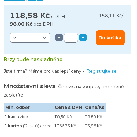
118,58 Kč
l
158,11 Kč
/
s DPH
98,00 Kč
bez DPH
-
+
Do košíku
Brzy bude naskladněno
Jste firma? Máme pro vás lepší ceny -
Registrujte se
Množstevní sleva
Čím víc nakoupíte, tím méně
zaplatíte
Min. odběr
Cena s DPH
Cena/Ks
1 kus
a více
118,58 Kč
118,58 Kč
1 karton
(12 kusů) a více
1 366,33 Kč
113,86 Kč