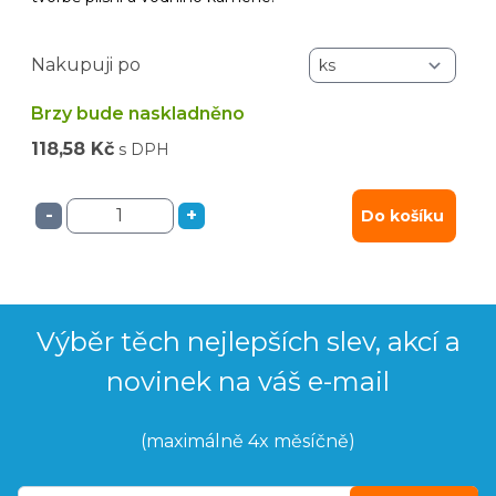
Nakupuji po
Brzy bude naskladněno
118,58 Kč
s DPH
-
+
Do košíku
Výběr těch nejlepších slev, akcí a
novinek na váš e-mail
(maximálně 4x měsíčně)