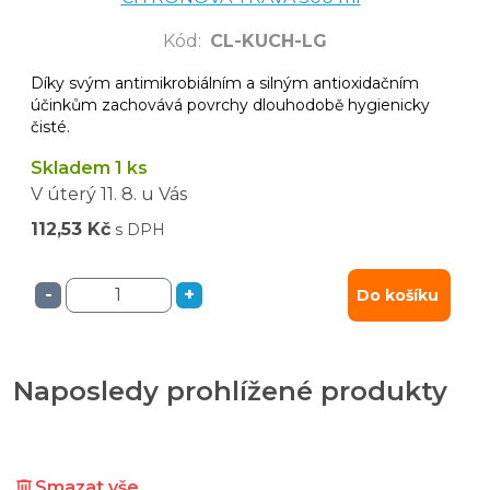
Kód
:
CL-KUCH-LG
Díky svým antimikrobiálním a silným antioxidačním
účinkům zachovává povrchy dlouhodobě hygienicky
čisté.
Skladem 1 ks
V úterý
11. 8.
u Vás
112,53 Kč
s DPH
-
+
Do košíku
Naposledy prohlížené produkty
Smazat vše