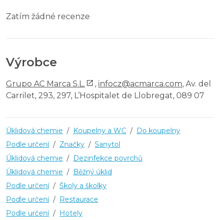
Zatím žádné recenze
Výrobce
Grupo AC Marca S.L.
,
infocz@acmarca.com
, Av. del
Carrilet, 293, 297, L’Hospitalet de Llobregat, 089 07
Úklidová chemie
/
Koupelny a WC
/
Do koupelny
Podle určení
/
Značky
/
Sanytol
Úklidová chemie
/
Dezinfekce povrchů
Úklidová chemie
/
Běžný úklid
Podle určení
/
Školy a školky
Podle určení
/
Restaurace
Podle určení
/
Hotely