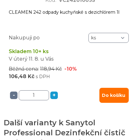
Kód
:
VC242010095
CLEAMEN 242 odpady kuchyňské s dezichlórem 1l
Nakupuji po
Skladem 10+ ks
V úterý
11. 8.
u Vás
Běžná cena:
118,94 Kč
-10%
106,48 Kč
s DPH
-
+
Do košíku
Další varianty k Sanytol
Professional Dezinfekční čistič