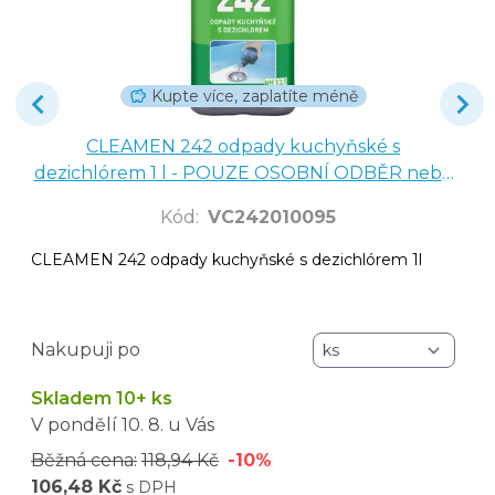
Kupte více, zaplatíte méně
CLEAMEN 242 odpady kuchyňské s
dezichlórem 1 l - POUZE OSOBNÍ ODBĚR nebo
NÁŠ ROZVOZ
Kód
:
VC242010095
CLEAMEN 242 odpady kuchyňské s dezichlórem 1l
Nakupuji po
Skladem 10+ ks
V pondělí
10. 8.
u Vás
Běžná cena:
118,94 Kč
-10%
106,48 Kč
s DPH