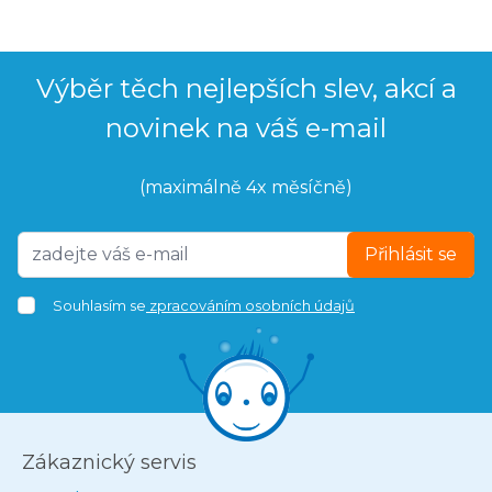
Výběr těch nejlepších slev, akcí a
novinek na váš e-mail
(maximálně 4x měsíčně)
Přihlásit se
Souhlasím se
zpracováním osobních údajů
Zákaznický servis