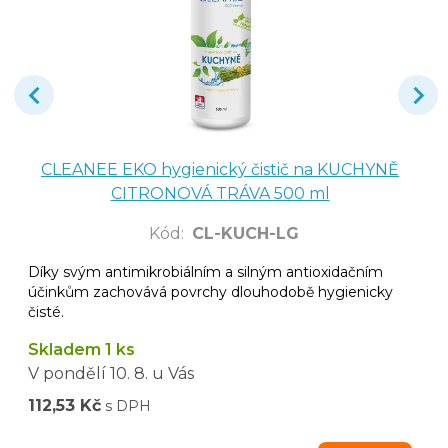
CLEANEE EKO hygienický čistič na KUCHYNĚ
CITRONOVÁ TRÁVA 500 ml
Kód
:
CL-KUCH-LG
Díky svým antimikrobiálním a silným antioxidačním
účinkům zachovává povrchy dlouhodobě hygienicky
čisté.
Skladem 1 ks
V pondělí
10. 8.
u Vás
112,53 Kč
s DPH