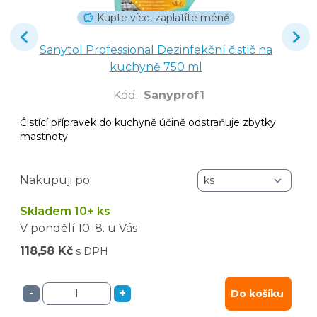
Kupte více, zaplatíte méně
Sanytol Professional Dezinfekční čistič na
kuchyně 750 ml
Kód
:
Sanyprof1
Čistící přípravek do kuchyně účině odstraňuje zbytky
mastnoty
Nakupuji po
Skladem 10+ ks
V pondělí
10. 8.
u Vás
118,58 Kč
s DPH
-
+
Do košíku