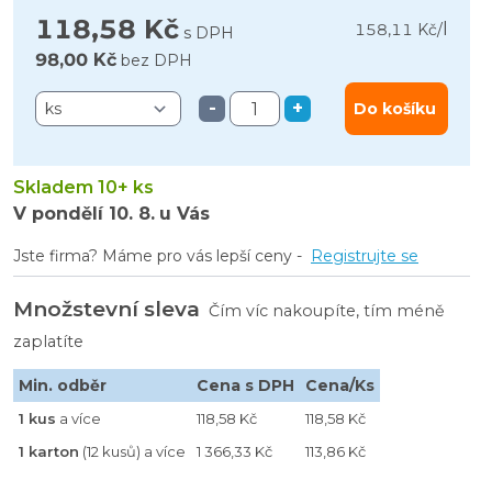
118,58 Kč
l
158,11 Kč
/
s DPH
98,00 Kč
bez DPH
-
+
Do košíku
Skladem 10+ ks
V pondělí
10. 8.
u Vás
Jste firma? Máme pro vás lepší ceny -
Registrujte se
Množstevní sleva
Čím víc nakoupíte, tím méně
zaplatíte
Min. odběr
Cena s DPH
Cena/Ks
1 kus
a více
118,58 Kč
118,58 Kč
1 karton
(12 kusů) a více
1 366,33 Kč
113,86 Kč