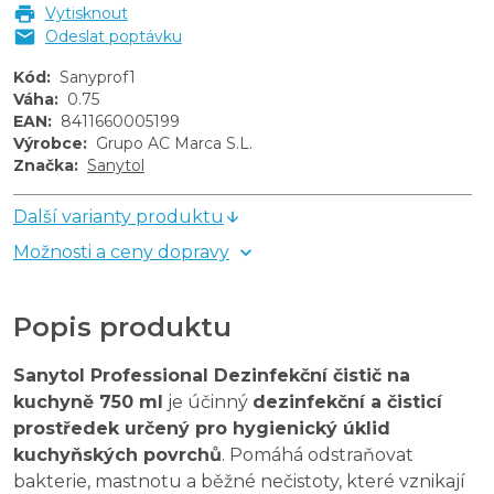
Vytisknout
Odeslat poptávku
Kód
:
Sanyprof1
Váha
:
0.75
EAN
:
8411660005199
Výrobce
:
Grupo AC Marca S.L.
Značka
:
Sanytol
Další varianty produktu
Možnosti a ceny dopravy
Popis produktu
Sanytol Professional Dezinfekční čistič na
kuchyně 750 ml
je účinný
dezinfekční a čisticí
prostředek určený pro hygienický úklid
kuchyňských povrchů
. Pomáhá odstraňovat
bakterie, mastnotu a běžné nečistoty, které vznikají