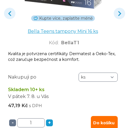
Kupte více, zaplatíte méně
Bella Teens tampony Mini 16 ks
Kód
:
BellaT1
Kvalita je potvrzena certifikáty Dermatest a Oeko-Tex,
což zaručuje bezpečnost a komfort.
Nakupuji po
Skladem 10+ ks
V pátek
7. 8.
u Vás
47,19 Kč
s DPH
-
+
Do košíku