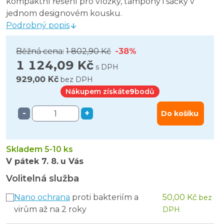
kompaktní řešení pro vložky, tampony i sáčky v
jednom designovém kousku.
Podrobný popis
Běžná cena:
1 802,90 Kč
-38%
1 124,09 Kč
s DPH
929,00 Kč
bez DPH
Nákupem získáte
9
bodů
-
+
Do košíku
Skladem 5-10 ks
V pátek
7. 8.
u Vás
Volitelná služba
Nano ochrana
proti bakteriím a
50,00 Kč
bez
virům až na 2 roky
DPH