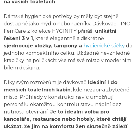
na vašich toaletách
Dámské hygienické potřeby by měly být stejně
dostupné jako mýdlo nebo ručníky. Dávkovač TINO
FemCare z kolekce HYGINITY přináší
unikátní
řešení 3 v 1
, které elegantně a diskrétně
sjednocuje vložky, tampony a
hygienické sáčky
do
jednoho kompaktního celku. Už žádné nevzhledné
krabičky na poličkách: vše má své místo v moderním
bílém designu.
Díky svým rozměrům je dávkovač
ideální i do
menších toaletních kabin
, kde nezabírá zbytečné
místo. Průhledy v konstrukci navíc umožňují
personálu okamžitou kontrolu stavu náplní bez
nutnosti otevírání.
Je to ideální volba pro
kanceláře, restaurace nebo hotely, které chtějí
ukázat, že jim na komfortu žen skutečně záleží
.