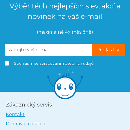
Výběr těch nejlepších slev, akcí a
novinek na váš e-mail
(maximálně 4x měsíčně)
Přihlásit se
Souhlasím se
zpracováním osobních údajů
Zákaznický servis
Kontakt
Doprava a platba