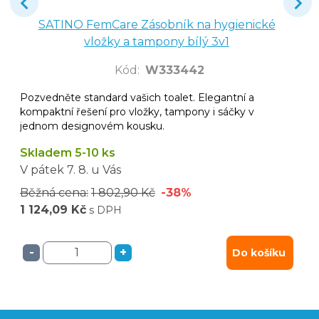
SATINO FemCare Zásobník na hygienické
vložky a tampony bílý 3v1
Kód
:
W333442
Pozvedněte standard vašich toalet. Elegantní a
kompaktní řešení pro vložky, tampony i sáčky v
jednom designovém kousku.
Skladem 5-10 ks
V pátek
7. 8.
u Vás
Běžná cena:
1 802,90 Kč
-38%
1 124,09 Kč
s DPH
-
+
Do košíku