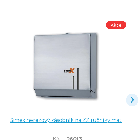
Akce
Simex nerezový zásobník na ZZ ručníky mat
Kód
:
06013