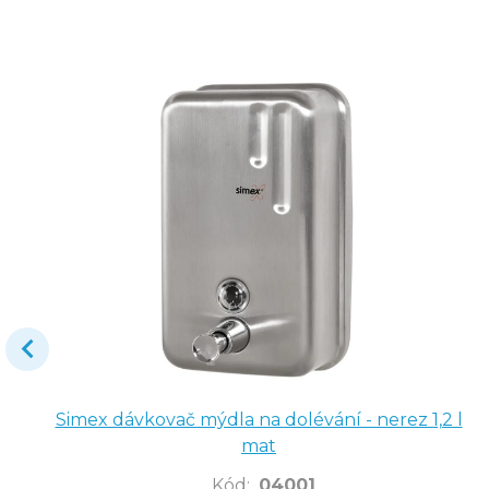
Simex dávkovač mýdla na dolévání - nerez 1,2 l
mat
Kód
:
04001