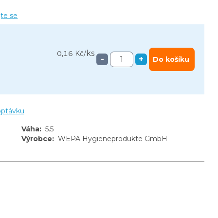
jte se
ks
0,16 Kč
/
-
+
Do košíku
optávku
Váha
:
5.5
Výrobce
:
WEPA Hygieneprodukte GmbH