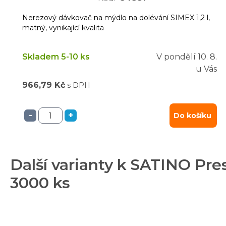
Nerezový dávkovač na mýdlo na dolévání SIMEX 1,2 l,
matný, vynikající kvalita
Skladem 5-10 ks
V pondělí
10. 8.
u Vás
966,79 Kč
s DPH
-
+
Do košíku
Další varianty k SATINO Pres
3000 ks