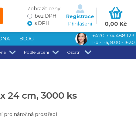
Zobrazit ceny:
bez DPH
Registrace
s DPH
0,00 Kč
Přihlášení
+420 774 488 123
DNA
BLOG
Po - Pá, 8:00 - 16:30
ena
Podle určení
Ostatní
 x 24 cm, 3000 ks
ní pro náročná prostředí