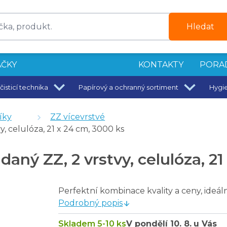
Hledat
ČKY
KONTAKTY
PORA
čisticí technika
Papírový a ochranný sortiment
Hygi
250 mm mat
íky
ZZ vícevrstvé
, celulóza, 21 x 24 cm, 3000 ks
, bílé, 2 vrstvy
y, celulóza - 3000 ks
aný ZZ, 2 vrstvy, celulóza, 21
stvy - 3000 ks
vy, 100% celulóza, 3000 ks
za, 2 vr., bílá, 3000 ks
Perfektní kombinace kvality a ceny, ideál
 2 vr, celulóza, 3000 ks
Podrobný popis
., recykl 75% bělost, 3000 ks
Skladem 5-10 ks
V pondělí
10. 8.
u Vás