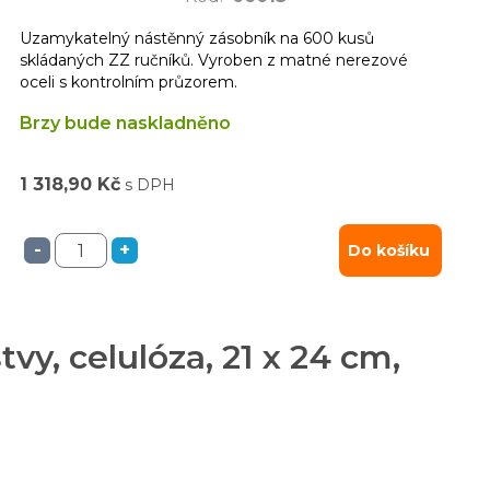
Uzamykatelný nástěnný zásobník na 600 kusů
skládaných ZZ ručníků. Vyroben z matné nerezové
oceli s kontrolním průzorem.
Brzy bude naskladněno
1 318,90 Kč
s DPH
-
+
Do košíku
vy, celulóza, 21 x 24 cm,