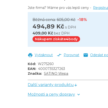
Jste firma? Máme pro vás lepší ceny -
Registru
Běžná cena:
605,00 Kč
-18%
494,89 Kč
s DPH
409,00 Kč
bez DPH
Nákupem získáte
4
body
Vytisknout
Porovnat
Odeslat p
Kód
:
W275260
EAN
:
4000735327263
Značka
:
SATINO Wepa
Další varianty produktu
Možnosti a ceny dopravy