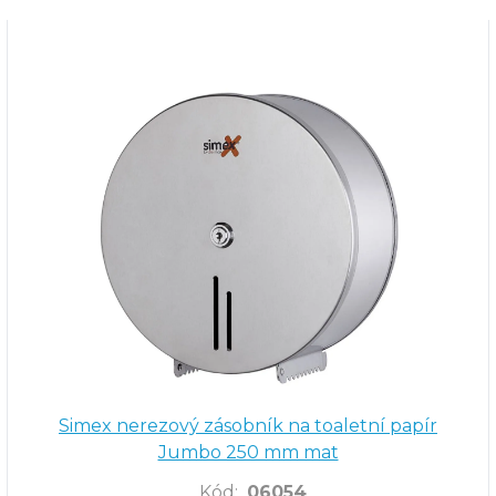
Simex nerezový zásobník na toaletní papír
Jumbo 250 mm mat
Kód
:
06054