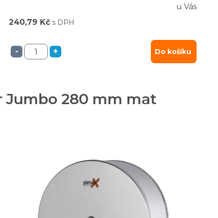
u Vás
240,79 Kč
s DPH
-
+
Do košíku
apír Jumbo 280 mm mat