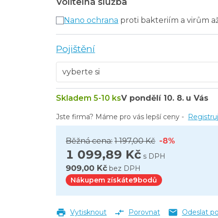
Volitelná služba
Nano ochrana
proti bakteriím a virům a
Pojištění
Skladem 5-10 ks
V pondělí
10. 8.
u Vás
Jste firma? Máme pro vás lepší ceny -
Registru
Běžná cena:
1 197,00 Kč
-8%
1 099,89 Kč
s DPH
909,00 Kč
bez DPH
Nákupem získáte
9
bodů
Vytisknout
Porovnat
Odeslat p