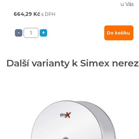
u Vás
664,29 Kč
s DPH
-
+
Do košíku
Další varianty k Simex ner