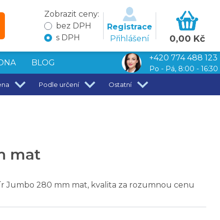
Zobrazit ceny:
bez DPH
Registrace
s DPH
0,00 Kč
Přihlášení
+420 774 488 123
DNA
BLOG
Po - Pá, 8:00 - 16:30
ena
Podle určení
Ostatní
mm mat
pír Jumbo 280 mm mat, kvalita za rozumnou cenu