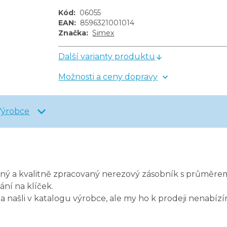
Kód
:
06055
EAN
:
8596321001014
Značka
:
Simex
Další varianty produktu
Možnosti a ceny dopravy
Výrobce
sný a kvalitně zpracovaný nerezový zásobník s průměre
ní na klíček.
na našli v katalogu výrobce, ale my ho k prodeji nenabí