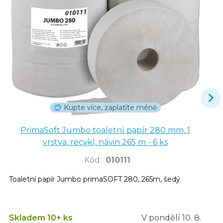
Kupte více, zaplatíte méně
PrimaSoft Jumbo toaletní papír 280 mm, 1
vrstva, recykl, návin 265 m - 6 ks
Kód
:
010111
Toaletní papír Jumbo primaSOFT 280, 265m, šedý
Skladem 10+ ks
V pondělí
10. 8.