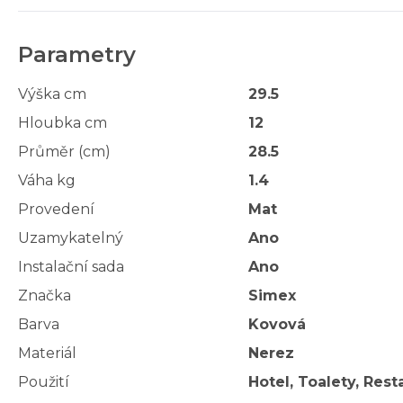
Parametry
Výška cm
29.5
Hloubka cm
12
Průměr (cm)
28.5
Váha kg
1.4
Provedení
Mat
Uzamykatelný
Ano
Instalační sada
Ano
Značka
Simex
Barva
Kovová
Materiál
Nerez
Použití
Hotel, Toalety, Res