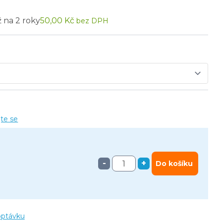
ž na 2 roky
50,00 Kč
bez DPH
jte se
-
+
Do košíku
optávku