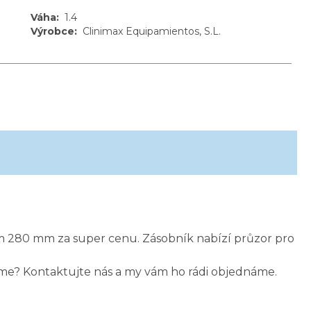
Váha
:
1.4
Výrobce
:
Clinimax Equipamientos, S.L.
m 280 mm za super cenu. Zásobník nabízí průzor pro
zíme? Kontaktujte nás a my vám ho rádi objednáme.