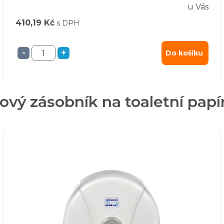
u Vás
410,19 Kč
s DPH
-
+
Do košíku
ezový zásobník na toaletní p