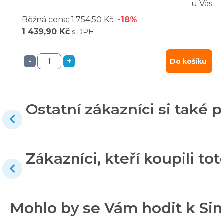
u Vás
Běžná cena:
1 754,50 Kč
-18%
1 439,90 Kč
s DPH
-
+
Do košíku
Ostatní zákazníci si také p
Zákazníci, kteří koupili tot
Mohlo by se Vám hodit k Si