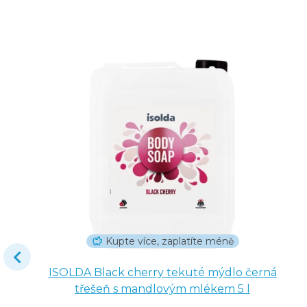
Kupte více, zaplatíte méně
ISOLDA Black cherry tekuté mýdlo černá
třešeň s mandlovým mlékem 5 l