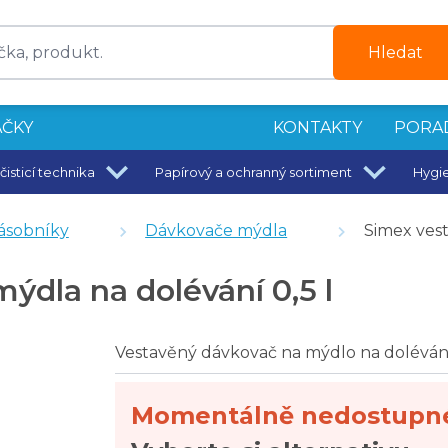
Hledat
ČKY
KONTAKTY
PORA
čisticí technika
Papírový a ochranný sortiment
Hygi
andlovým mlékem 5 l
ásobníky
Dávkovače mýdla
Simex vest
kov Jofel AC70800
ýdla na dolévání 0,5 l
Vestavěný dávkovač na mýdlo na doléván
Momentálně nedostupn