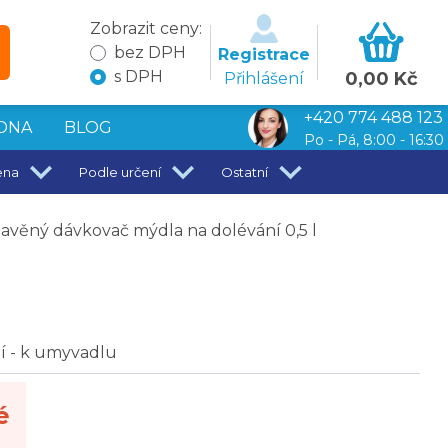
Zobrazit ceny:
bez DPH
Registrace
s DPH
0,00 Kč
Přihlášení
+420 774 488 123
DNA
BLOG
Po - Pá, 8:00 - 16:30
ena
Podle určení
Ostatní
avěný dávkovač mýdla na dolévání 0,5 l
í - k umyvadlu
é