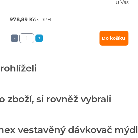
u Vás
978,89 Kč
s DPH
-
+
Do košíku
rohlíželi
o zboží, si rovněž vybrali
mex vestavěný dávkovač mýdla 