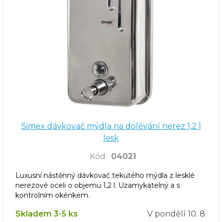
Simex dávkovač mýdla na dolévání nerez 1,2 l
lesk
Kód
:
04021
Luxusní nástěnný dávkovač tekutého mýdla z lesklé
nerezové oceli o objemu 1,2 l. Uzamykatelný a s
kontrolním okénkem.
Skladem 3-5 ks
V pondělí
10. 8.