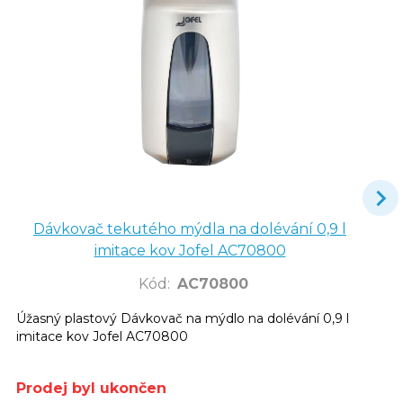
Dávkovač tekutého mýdla na dolévání 0,9 l
imitace kov Jofel AC70800
Kód
:
AC70800
Úžasný plastový Dávkovač na mýdlo na dolévání 0,9 l
imitace kov Jofel AC70800
Prodej byl ukončen