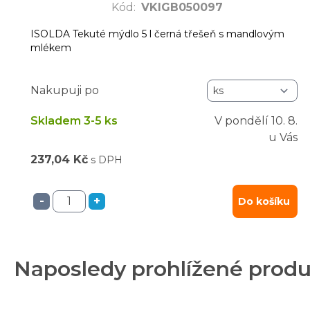
Kód
:
VKIGB050097
ISOLDA Tekuté mýdlo 5 l černá třešeň s mandlovým
mlékem
Nakupuji po
Skladem 3-5 ks
V pondělí
10. 8.
u Vás
237,04 Kč
s DPH
-
+
Do košíku
Naposledy prohlížené prod