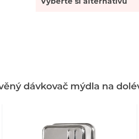
Vyberte si alternativu
avěný dávkovač mýdla na dolév