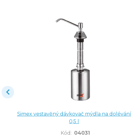
Simex vestavěný dávkovač mýdla na dolévání
0,5 l
Kód
:
04031