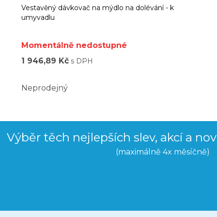
Vestavěný dávkovač na mýdlo na dolévání - k
umyvadlu
Momentálně nedostupné
1 946,89 Kč
s DPH
Neprodejný
Výběr těch nejlepších slev, akcí a no
(maximálně 4x měsíčně)