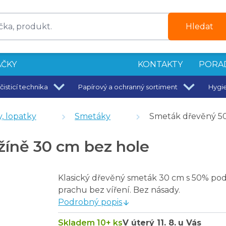
Hledat
ČKY
KONTAKTY
PORA
čisticí technika
Papírový a ochranný sortiment
Hygi
60 g/m2
enoch 1 ks
, lopatky
Smetáky
Smeták dřevěný 50
íně 30 cm bez hole
tralizátor pachů 250 ml
m
Klasický dřevěný smeták 30 cm s 50% po
vová násada 125 cm
prachu bez víření. Bez násady.
Podrobný popis
Skladem 10+ ks
V úterý
11. 8.
u Vás