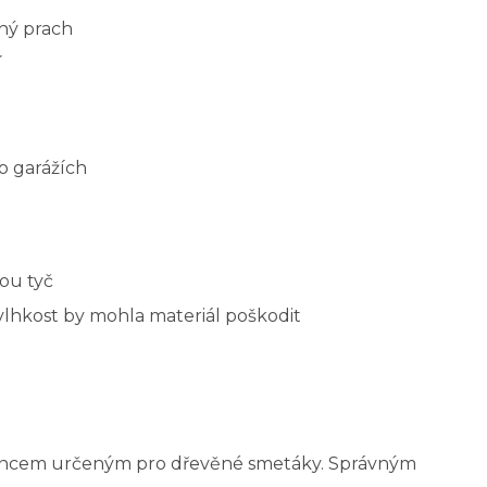
mný prach
í
o garážích
ou tyč
vlhkost by mohla materiál poškodit
oncem určeným pro dřevěné smetáky. Správným