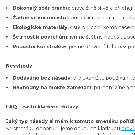
Dokonalý sběr prachu:
pravé žíně skvěle přiléhaj
Žádné víření nečistot:
přírodní materiál minimali
Ekologické materiály:
čistě přírodní kombinace ne
Šetrnost k povrchům:
jemné štětiny nepoškrábou a
Robustní konstrukce:
pevné dřevěné tělo bez pr
Nevýhody
Dodáváno bez násady:
pro okamžité používání j
Nevhodný na mokré zametání:
přírodní žíně a n
FAQ – často kladené dotazy
Jaký typ násady si mám k tomuto smetáku pořídit
Ke smetáku doporučujeme dokoupit klasickou
dřev