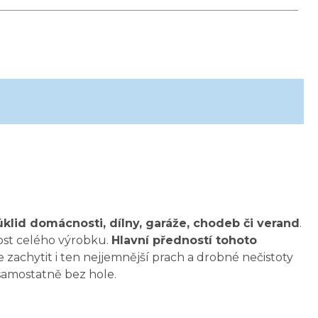
klid domácnosti, dílny, garáže, chodeb či verand
.
ost celého výrobku.
Hlavní předností tohoto
e zachytit i ten nejjemnější prach a drobné nečistoty
samostatně bez hole.