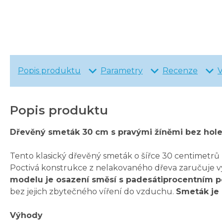
Popis produktu
Parametry
Recenze
Popis produktu
Dřevěný smeták 30 cm s pravými žíněmi bez hol
Tento klasický dřevěný smeták o šířce 30 centimetr
Poctivá konstrukce z nelakovaného dřeva zaručuje v
modelu je osazení směsí s padesátiprocentním p
bez jejich zbytečného víření do vzduchu.
Smeták je 
Výhody