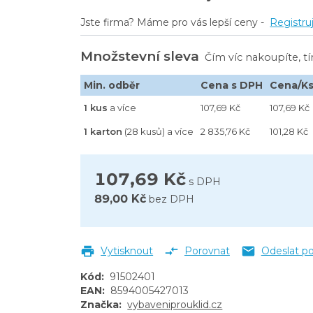
Jste firma? Máme pro vás lepší ceny -
Registru
Množstevní sleva
Čím víc nakoupíte, t
Min. odběr
Cena s DPH
Cena/K
1 kus
a více
107,69 Kč
107,69 Kč
1 karton
(28 kusů) a více
2 835,76 Kč
101,28 Kč
107,69 Kč
s DPH
89,00 Kč
bez DPH
Vytisknout
Porovnat
Odeslat p
Kód
:
91502401
EAN
:
8594005427013
Značka
:
vybaveniprouklid.cz