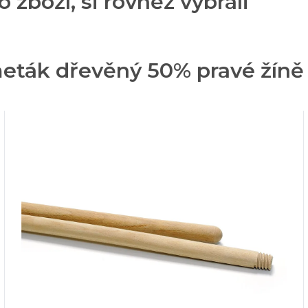
o zboží, si rovněž vybrali
eták dřevěný 50% pravé žíně