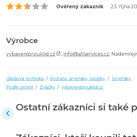
Ověřený zákazník
23. října 2
Výrobce
vybaveniprouklid.cz
,
info@allservices.cz
, Nademlejn
Úklidová technika
/
Košťata, smetáky, lopatky
/
Smetáky
Podle určení
/
Značky
/
vybaveniprouklid.cz
Ostatní zákazníci si také p