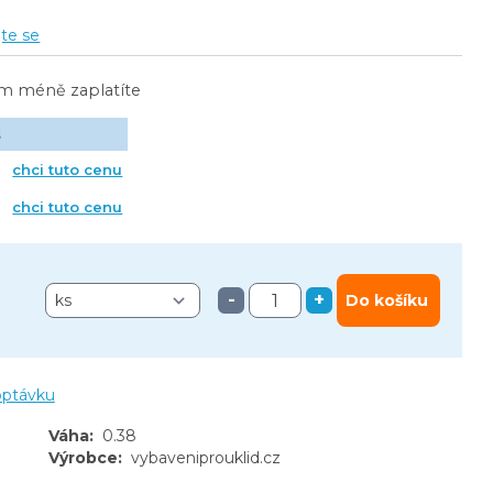
jte se
ím méně zaplatíte
s
chci tuto cenu
chci tuto cenu
-
+
Do košíku
optávku
Váha
:
0.38
Výrobce
:
vybaveniprouklid.cz