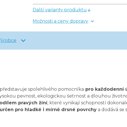
Další varianty produktu
Možnosti a ceny dopravy
Výrobce
e
ů představuje spolehlivého pomocníka
pro každodenní ú
ysokou pevnost, ekologickou šetrnost a dlouhou životn
odílem pravých žíní
, které vynikají schopností dokonal
určen pro hladké i mírně drsné povrchy
a dodává se 