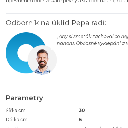
upevněním hole získáte pevný a stabilní nástroj na úk
Odborník na úklid Pepa radí
:
„
Aby si smeták zachoval co nej
nahoru. Občasné vyklepání a vy
Parametry
Šířka cm
30
Délka cm
6