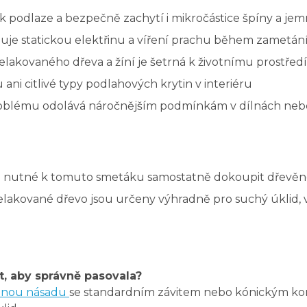
í k podlaze a bezpečně zachytí i mikročástice špíny a je
zuje statickou elektřinu a víření prachu během zametán
lakovaného dřeva a žíní je šetrná k životnímu prostředí
ni citlivé typy podlahových krytin v interiéru
oblému odolává náročnějším podmínkám v dílnách neb
e nutné k tomuto smetáku samostatně dokoupit dřevěn
elakované dřevo jsou určeny výhradně pro suchý úklid, 
, aby správně pasovala?
ěnou násadu
se standardním závitem nebo kónickým k