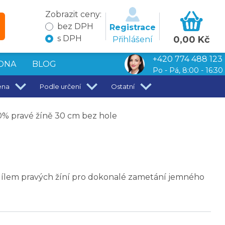
Zobrazit ceny:
bez DPH
Registrace
s DPH
0,00 Kč
Přihlášení
+420 774 488 123
DNA
BLOG
Po - Pá, 8:00 - 16:30
ena
Podle určení
Ostatní
% pravé žíně 30 cm bez hole
dílem pravých žíní pro dokonalé zametání jemného