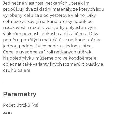
Jedinečné vlastnosti netkaných utěrek jim
propůjčují dva základní materiály, ze kterých jsou
vyrobeny: celulźa a polyesterové vlákno. Díky
celulóze získávají netkané utěrky například
nasákavost a rozpínavost, díky polyesterovým
vláknům pevnost, lehkost a antistatičnost. Díky
poměru použitých materiálů se netkané utěrky
jednou podobají více papíru a jednou látce.
Cena je uvedena za 1 roli netkaných utěrek.
Na objednávku můžeme pro velkoodběratele
objednat také varianty jiných rozměrů, tloušťky a
druhů balení
Parametry
Počet útržků (ks)
400