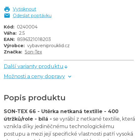
Vytisknout
Odeslat poptávku
Kód
:
0240004
Váha
:
2.5
EAN
:
8596321018203
Výrobce
:
vybaveniprouklid.cz
Značka
:
Son-Tex
Další varianty produktu
Možnosti a ceny dopravy
Popis produktu
SON-TEX 66 - Utěrka netkaná textilie - 400
útržků/role - bílá -
se vyrábí z netkané textilie, která
vznikla díky jediněčnému technologickému
postupu a mezi její specifické vlastnosti patří vysoká