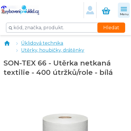
Menu
Hledat
SON-TEX 66 - Utěrka netkaná textilie - 50 útržků/role -
Úklidová technika
Utěrka CLEAMAX extrasavá 42x40cm modrá 30 ks
Utěrky, houbičky, drátěnky
Utěrka CLEAMAX modrá v roli (50 útržků)
SON-TEX 66 - Utěrka netkaná
textilie - 400 útržků/role - bílá