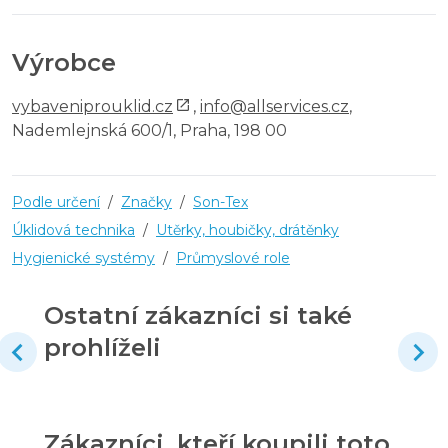
Výrobce
vybaveniprouklid.cz
,
info@allservices.cz
,
Nademlejnská 600/1, Praha, 198 00
Podle určení
/
Značky
/
Son-Tex
Úklidová technika
/
Utěrky, houbičky, drátěnky
Hygienické systémy
/
Průmyslové role
Ostatní zákazníci si také
prohlíželi
Zákazníci, kteří koupili toto