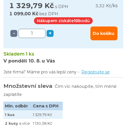
1 329,79 Kč
ks
3,32 Kč
/
s DPH
1 099,00 Kč
bez DPH
Nákupem získáte
10
bodů
-
+
Do košíku
Skladem 1 ks
V pondělí
10. 8.
u Vás
Jste firma? Máme pro vás lepší ceny -
Registrujte se
Množstevní sleva
Čím víc nakoupíte, tím méně
zaplatíte
Min. odběr
Cena s DPH
1 kus
1 329,79 Kč
2 kusy
a více
1 130,38 Kč