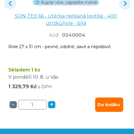
Kupte více, zaplatíte méně
SON-TEX 66 - Utěrka netkaná textilie - 400
útržků/role - bílá
Kód
:
0240004
Role 27 x 31 cm - pevné, odolné, savé a neprášivé.
Skladem 1 ks
V pondělí
10. 8.
u Vás
1 329,79 Kč
s DPH
-
+
Do košíku