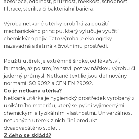
absorbce, odolnost, pružnost, měkkost, schopnost
filtrace, sterilita či bakteriální bariéra.
Výroba netkané utěrky probíhá za použití
mechanického principu, který vylučuje využití
chemických pojiv. Tato výroba je ekologicky
nazávadná a šetrná k životnímu prostředí.
Použití utěrek je extrémně široké, od lékařství,
farmacie, až po strojírenství, potravinářskou výrobu či
jaderný průmysl. Netkané textilie jsou definovány
normami ISO 9092 a CEN EN 29092.
Co je netkaná utěrka?
Netkaná utěrka je hygienický prostředek vyrobený z
unikátního materiáu, který se pyšní vyjimečnými
chemickými a fyzikálními vlastnostmi.. Univerzálnost
netkaných utěrek z nich činí produkt
dvaadvacátého století.
Z čeho se skládá?