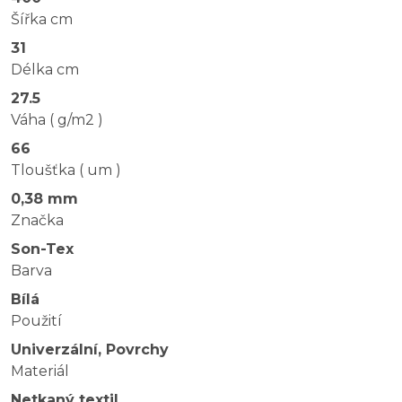
Šířka cm
31
Délka cm
27.5
Váha ( g/m2 )
66
Tloušťka ( um )
0,38 mm
Značka
Son-Tex
Barva
Bílá
Použití
Univerzální, Povrchy
Materiál
Netkaný textil