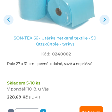
SON-TEX 66 - Utěrka netkaná textilie - 50
útržků/role - tyrkys
Kód
:
0240002
Role 27 x 31 cm - pevné, odolné, savé a neprášivé.
Skladem 5-10 ks
V pondělí
10. 8.
u Vás
228,69 Kč
s DPH