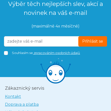
Výběr těch nejlepších slev, akcí a
novinek na váš e-mail
(maximálně 4x měsíčně)
Přihlásit se
Souhlasím se
zpracováním osobních údajů
Zákaznický servis
Kontakt
Doprava a platba