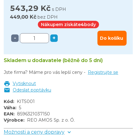
543,29 Kč
s DPH
449,00 Kč
bez DPH
Nákupem získáte
4
body
-
+
Do košíku
Skladem u dodavatele (běžně do 5 dní)
Jste firma? Máme pro vás lepší ceny -
Registrujte se
Vytisknout
Odeslat poptávku
Kód
:
KITS001
Váha
:
5
EAN
:
8596321037150
Výrobce
:
REO AMOS Sp. z o. Ó.
Možnosti a ceny dopravy