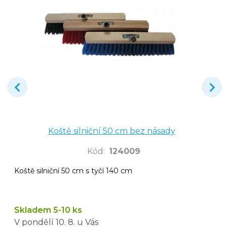
Koště silniční 50 cm bez násady
Kód
:
124009
Koště silniční 50 cm s tyčí 140 cm
Skladem 5-10 ks
V pondělí
10. 8.
u Vás