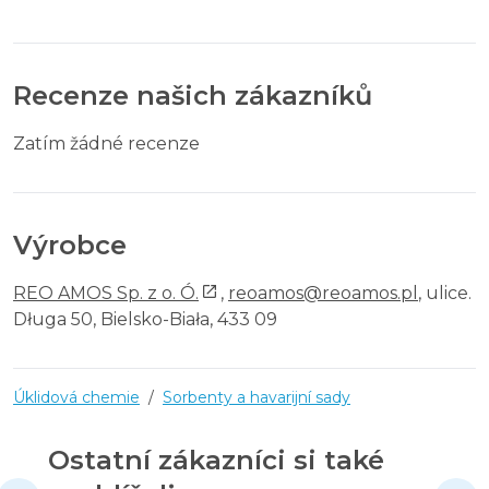
Recenze našich zákazníků
Zatím žádné recenze
Výrobce
REO AMOS Sp. z o. Ó.
,
reoamos@reoamos.pl
, ulice.
Długa 50, Bielsko-Biała, 433 09
Úklidová chemie
/
Sorbenty a havarijní sady
Ostatní zákazníci si také