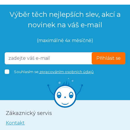
Výběr těch nejlepších slev, akcí a
novinek na váš e-mail
(maximálně 4x měsíčně)
Přihlásit se
Souhlasím se
zpracováním osobních údajů
Zákaznický servis
Kontakt