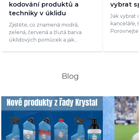
kodování produktů a
vybrat s
techniky v úklidu
Jak vybrat 
kanceláře, 
Zjistěte, co znamená modrá,
Porovnejte
zelená, červená a žlutá barva
dvouvědrov
úklidových pomůcek a jak
hotelové m
barevný systém správně zavést v
provozu.
Blog