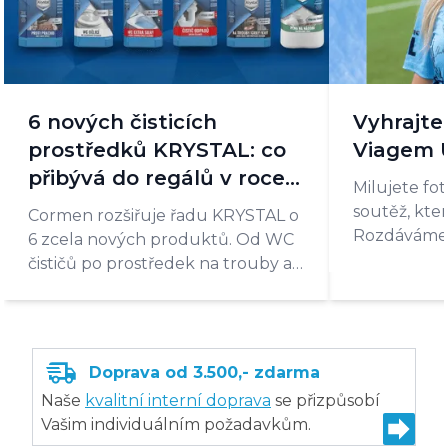
6 nových čisticích
Vyhrajte
prostředků KRYSTAL: co
Viagem 
přibývá do regálů v roce
Milujete fo
2026?
soutěž, která
Cormen rozšiřuje řadu KRYSTAL o
Rozdáváme 
6 zcela nových produktů. Od WC
Viagem Úst
čističů po prostředek na trouby a
barva, veli
grily. Podívejte se, co je už
nesou podpi
skladem a co teprve přichází.
kabiny.
Doprava od 3.500,- zdarma
Naše
kvalitní interní doprava
se přizpůsobí
Vašim individuálním požadavkům.