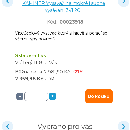
KAMINER Vysavač na mokré i suché
vysávání 3v1 20 l
Kód
:
00023918
Víceúčelový vysavač který si hravě si poradí se
všemi typy povrchů
Skladem 1 ks
V úterý
11. 8.
u Vás
Běžná cena:
2 981,90 Kč
-21%
2 359,98 Kč
s DPH
-
+
Do košíku
Vybráno pro vás