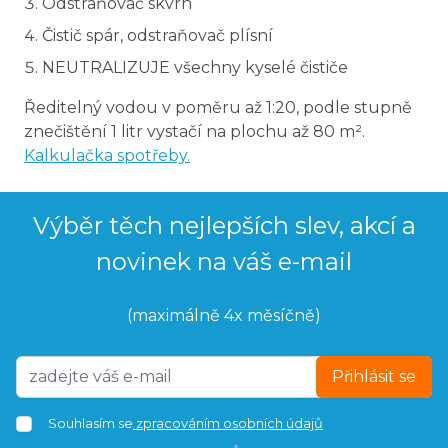
Odstraňovač skvrn
Čistič spár, odstraňovač plísní
NEUTRALIZUJE všechny kyselé čističe
Ředitelný vodou v poměru až 1:20, podle stupně
znečištění 1 litr vystačí na plochu až 80 m².
Kalkulačka spotřeby.
Výběr těch nejlepších slev, akcí a
novinek na váš e-mail
(maximálně 4x měsíčně)
Přihlásit se
Souhlasím se
zpracováním osobních údajů