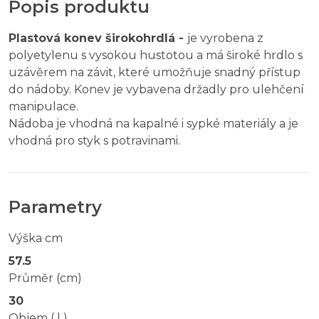
Popis produktu
Plastová konev širokohrdlá -
je vyrobena z
polyetylenu s vysokou hustotou a má široké hrdlo s
uzávěrem na závit, které umožňuje snadný přístup
do nádoby. Konev je vybavena držadly pro ulehčení
manipulace.
Nádoba je vhodná na kapalné i sypké materiály a je
vhodná pro styk s potravinami.
Parametry
Výška cm
57.5
Průměr (cm)
30
Objem ( l )