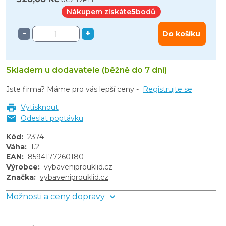
Nákupem získáte
5
bodů
-
+
Do košíku
Skladem u dodavatele (běžně do 7 dní)
Jste firma? Máme pro vás lepší ceny -
Registrujte se
Vytisknout
Odeslat poptávku
Kód
:
2374
Váha
:
1.2
EAN
:
8594177260180
Výrobce
:
vybaveniprouklid.cz
Značka
:
vybaveniprouklid.cz
Možnosti a ceny dopravy