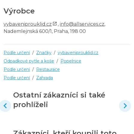
Výrobce
vybaveniprouklid.cz
,
info@allservices.cz
,
Nademlejnská 600/1, Praha, 198 00
Podle určení
/
Značky
/
vybaveniprouklid.cz
Odpadkové pytle a koše
/
Popelnice
Podle určení
/
Restaurace
Podle určení
/
Zahrada
Ostatní zákazníci si také
prohlíželi
Zákazníci, kteří koupili toto