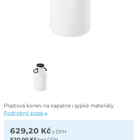
Plastová konev na kapalné i sypké materiály
Podrobný popis
629,20 Kč
s DPH
520,00 Kč
bez DPH