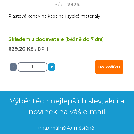
Kód
:
2374
Plastová konev na kapalné i sypké materiály
Skladem u dodavatele (běžně do 7 dní)
629,20 Kč
s DPH
-
+
Do košíku
Výběr těch nejlepších slev, akcí a
novinek na váš e-mail
(maximálně 4x měsíčně)