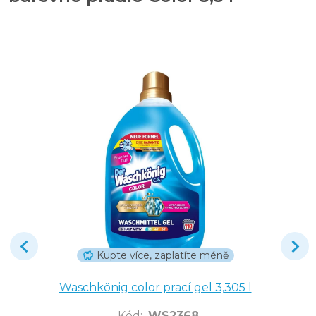
Kupte více, zaplatíte méně
Waschkönig color prací gel 3,305 l
Kód
:
WS2368