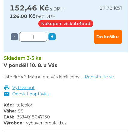
152,46 Kč
l
27,72 Kč
/
s DPH
126,00 Kč
bez DPH
Nákupem získáte
1
bod
-
+
Do košíku
Skladem 3-5 ks
V pondělí
10. 8.
u Vás
Jste firma? Máme pro vás lepší ceny -
Registrujte se
Vytisknout
Odeslat poptávku
Kód
:
tdfcolor
Váha
:
5.5
EAN
:
8594018047130
Výrobce
:
vybaveniprouklid.cz