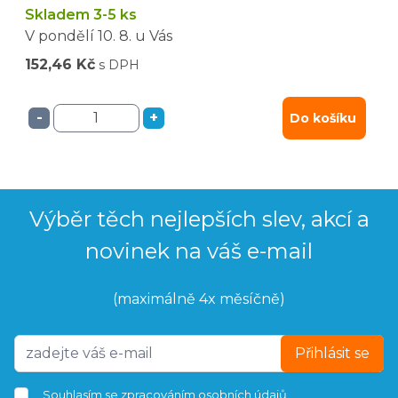
Skladem 3-5 ks
V pondělí
10. 8.
u Vás
152,46 Kč
s DPH
-
+
Do košíku
Výběr těch nejlepších slev, akcí a
novinek na váš e-mail
(maximálně 4x měsíčně)
Přihlásit se
Souhlasím se
zpracováním osobních údajů