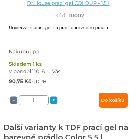
Dr.House prací gel COLOUR - 1,5 l
Kód
:
10002
Univerzální prací gel na praní barevného prádla
Nakupuji po
Skladem 1 ks
V pondělí
10. 8.
u Vás
90,75 Kč
s DPH
-
+
Do košíku
Další varianty k TDF prací gel na
barevné prádlo Color 5,5 l