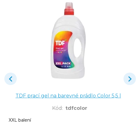
TDF prací gel na barevné prádlo Color 5,5 l
Kód
:
tdfcolor
XXL balení