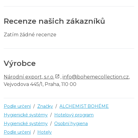
Recenze našich zákazníků
Zatím žádné recenze
Výrobce
Národní export, s.r.o.
,
info@bohemecollection.cz
,
Vejvodova 445/1, Praha, 110 00
Podle určení
/
Značky
/
ALCHEMIST BOHÉME
Hygienické systémy
/
Hotelový program
Hygienické systémy
/
Osobní hygiena
Podle určení
/
Hotely