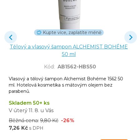
Kupte více, zaplatíte méně
Tělový a vlasový šampon ALCHEMIST BOHÉME
50 ml
Kód
:
AB1562-HBS50
Vlasový a tělový šampon Alchemist Bohéme 1562 50
ml. Hotelová kosmetika s mátovým olejem bez
parabenů.
Skladem 50+ ks
V úterý
11. 8.
u Vás
Běžná cena:
9,80 Kč
-26%
7,26 Kč
s DPH