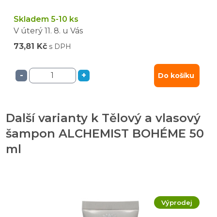
Skladem 5-10 ks
V úterý
11. 8.
u Vás
73,81 Kč
s DPH
-
+
Do košíku
Další varianty k Tělový a vlasový
šampon ALCHEMIST BOHÉME 50
ml
Výprodej