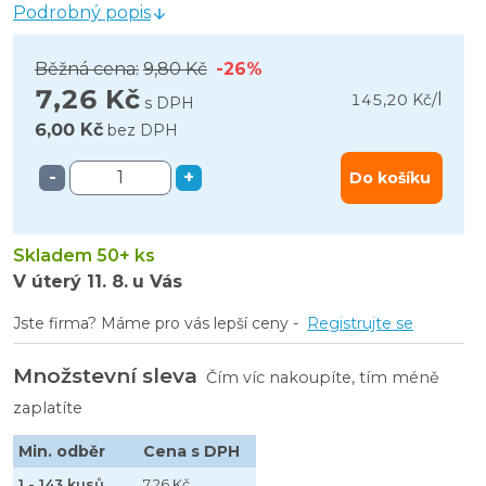
Podrobný popis
Běžná cena:
9,80 Kč
-26%
7,26 Kč
l
145,20 Kč
/
s DPH
6,00 Kč
bez DPH
-
+
Do košíku
Skladem 50+ ks
V úterý
11. 8.
u Vás
Jste firma? Máme pro vás lepší ceny -
Registrujte se
Množstevní sleva
Čím víc nakoupíte, tím méně
zaplatíte
Min. odběr
Cena s DPH
1 - 143 kusů
7,26 Kč