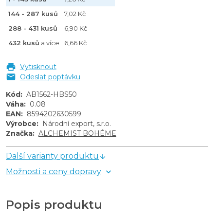
144 - 287 kusů
7,02 Kč
288 - 431 kusů
6,90 Kč
432 kusů
a více
6,66 Kč
Vytisknout
Odeslat poptávku
Kód
:
AB1562-HBS50
Váha
:
0.08
EAN
:
8594202630599
Výrobce
:
Národní export, s.r.o.
Značka
:
ALCHEMIST BOHÉME
Další varianty produktu
Možnosti a ceny dopravy
Popis produktu