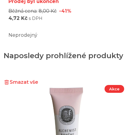
Prodej byl ukončen
Běžná cena:
8,00 Kč
-41%
4,72 Kč
s DPH
Neprodejný
Naposledy prohlížené produkty
Smazat vše
Akce