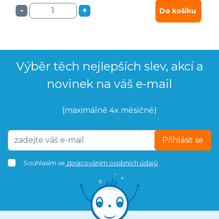
-
+
Do košíku
Výběr těch nejlepších slev, akcí a
novinek na váš e-mail
(maximálně 4x měsíčně)
Přihlásit se
Souhlasím se
zpracováním osobních údajů