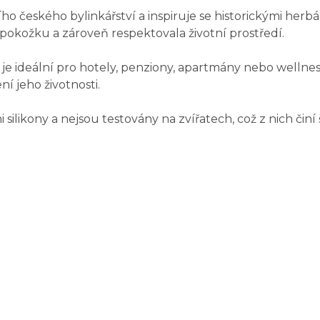
o českého bylinkářství a inspiruje se historickými herb
 pokožku a zároveň respektovala životní prostředí.
je ideální pro hotely, penziony, apartmány nebo wellnes
í jeho životnosti.
likony a nejsou testovány na zvířatech, což z nich čin