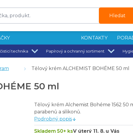
Hledat
ČKY
KONTAKTY
PORA
čisticí technika
Papírový a ochranný sortiment
Hygi
gram
Tělový krém ALCHEMIST BOHÉME 50 ml
OHÉME 50 ml
ml
0 ml
Tělový krém Alchemist Bohéme 1562 50 m
parabenů a silikonů.
Podrobný popis
Skladem 50+ ks
V úterý
11. 8.
u Vás