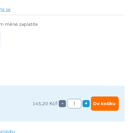
jte se
ím méně zaplatíte
l
-
+
145,20 Kč
/
Do košíku
optávku