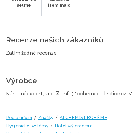
šetrně
jsem málo
Recenze našich zákazníků
Zatím žádné recenze
Výrobce
Národní export, s.r.o.
,
info@bohemecollection.cz
, 
Podle určení
/
Značky
/
ALCHEMIST BOHÉME
Hygienické systémy
/
Hotelový program