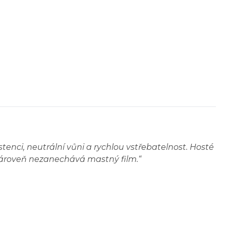
enci, neutrální vůni a rychlou vstřebatelnost. Hosté
a zároveň nezanechává mastný film.
“