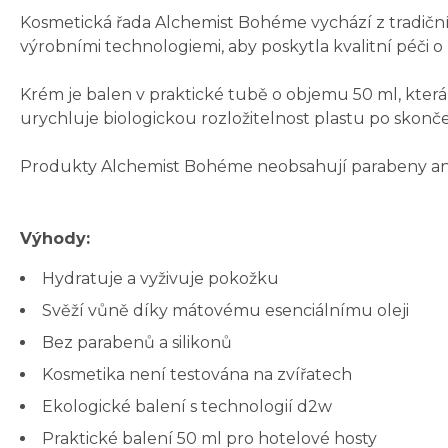
Kosmetická řada Alchemist Bohéme vychází z tradičníh
výrobními technologiemi, aby poskytla kvalitní péči o
Krém je balen v praktické tubě o objemu 50 ml, která 
urychluje biologickou rozložitelnost plastu po skončen
Produkty Alchemist Bohéme neobsahují parabeny ani si
Výhody:
Hydratuje a vyživuje pokožku
Svěží vůně díky mátovému esenciálnímu oleji
Bez parabenů a silikonů
Kosmetika není testována na zvířatech
Ekologické balení s technologií d2w
Praktické balení 50 ml pro hotelové hosty