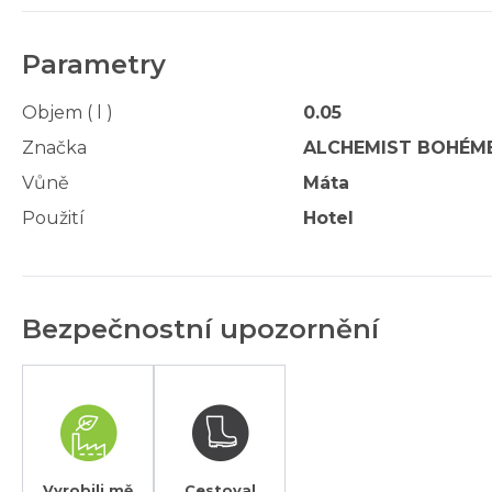
Parametry
Objem ( l )
0.05
Značka
ALCHEMIST BOHÉM
Vůně
Máta
Použití
Hotel
Bezpečnostní upozornění
Vyrobili mě
Cestoval