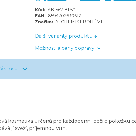
Kód
:
AB1562-BL50
EAN
:
8594202630612
Značka
:
ALCHEMIST BOHÉME
Další varianty produktu
Možnosti a ceny dopravy
Výrobce
lová kosmetika určená pro každodenní péči o pokožku c
vá jí svěží, příjemnou vůni.