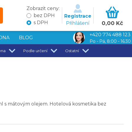
Zobrazit ceny:
bez DPH
Registrace
s DPH
0,00 Kč
Přihlášení
+420 774 488 123
DNA
BLOG
Po - Pá, 8:00 - 16:30
ena
Podle určení
Ostatní
l s mátovým olejem. Hotelová kosmetika bez