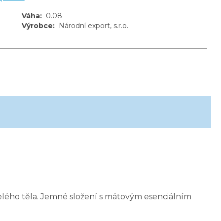
Váha
:
0.08
Výrobce
:
Národní export, s.r.o.
elého těla. Jemné složení s mátovým esenciálním