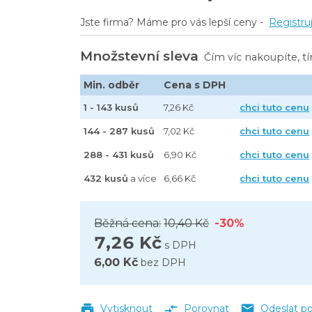
Jste firma? Máme pro vás lepší ceny -
Registru
Množstevní sleva
Čím víc nakoupíte, t
Min. odběr
Cena s DPH
1 - 143 kusů
7,26 Kč
chci tuto cenu
144 - 287 kusů
7,02 Kč
chci tuto cenu
288 - 431 kusů
6,90 Kč
chci tuto cenu
432 kusů
a více
6,66 Kč
chci tuto cenu
Běžná cena:
10,40 Kč
-30%
7,26 Kč
s DPH
6,00 Kč
bez DPH
Vytisknout
Porovnat
Odeslat p