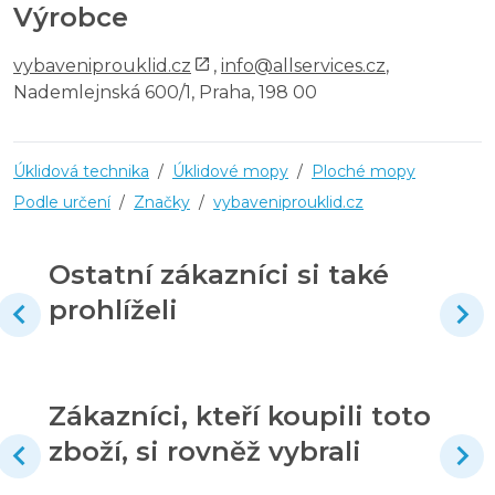
Výrobce
vybaveniprouklid.cz
,
info@allservices.cz
,
Nademlejnská 600/1, Praha, 198 00
Úklidová technika
/
Úklidové mopy
/
Ploché mopy
Podle určení
/
Značky
/
vybaveniprouklid.cz
Ostatní zákazníci si také
prohlíželi
Zákazníci, kteří koupili toto
zboží, si rovněž vybrali