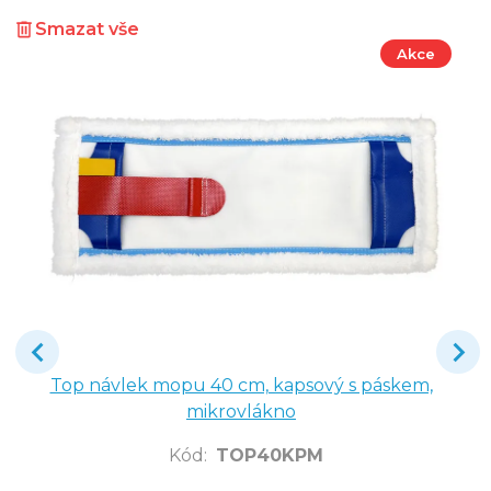
Smazat vše
Akce
Top návlek mopu 40 cm, kapsový s páskem,
mikrovlákno
Kód
:
TOP40KPM