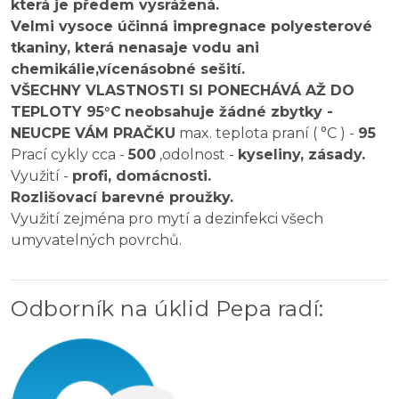
která je předem vysrážená.
Velmi vysoce účinná impregnace polyesterové
tkaniny, která nenasaje vodu ani
chemikálie,
vícenásobné sešití.
VŠECHNY VLASTNOSTI SI PONECHÁVÁ AŽ DO
TEPLOTY 95°C
neobsahuje žádné zbytky -
NEUCPE VÁM PRAČKU
max. teplota praní ( °C ) -
95
Prací cykly cca -
500
,odolnost -
kyseliny, zásady.
Využití -
profi, domácnosti.
Rozlišovací barevné proužky.
Využití zejména pro mytí a dezinfekci všech
umyvatelných povrchů.
Odborník na úklid Pepa radí
: