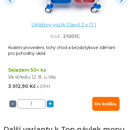
Úklidový vozík Clarol 2 x 17 l
Kód
:
21001C
Kvalitní provedení, tichý chod a bezdotykové ždímání
pro pohodlný úklid.
Skladem 50+ ks
Ve středu
12. 8.
u Vás
3 012,90 Kč
s DPH
-
+
Do košíku
Další varianty k Top návlek mopu