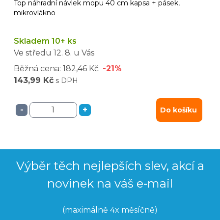
Top náhradní návlek mopu 40 cm kapsa + pásek,
mikrovlákno
Skladem 10+ ks
Ve středu
12. 8.
u Vás
Běžná cena:
182,46 Kč
-21%
143,99 Kč
s DPH
-
+
Do košíku
Výběr těch nejlepších slev, akcí a
novinek na váš e-mail
(maximálně 4x měsíčně)