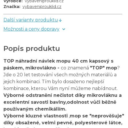
Výrobce
:
vybaveniprouklid.cz
Značka
:
vybaveniprouklid.cz
Další varianty produktu
Možnosti a ceny dopravy
Popis produktu
TOP náhradní návlek mopu 40 cm kapsový s
páskem, mikrovlákno -
co znamená
"TOP" mop
?
Jde o 20 let testování všech možných materiálů a
jejich kombinaci. Tím bylo dosaženo nejlepší
kombinace, kterou Vám nyní můžeme nabídnout.
Výborné odstranění nečistot díky mikrovláknu a
excelentní savosti bavlny,
odolnost vůči běžně
používaným chemikáliím.
Výborné kluzné vlastnosti
,
mop se "neprověšuje"
díky obsažené, velmi pevné, polyesterové látce,