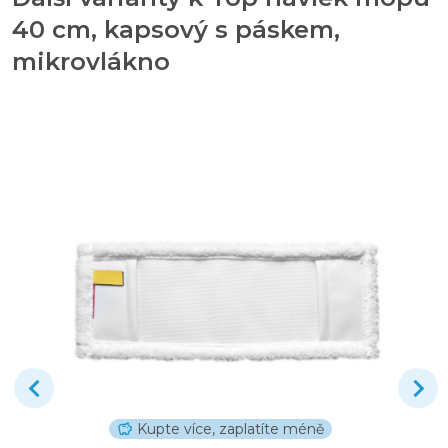
40 cm, kapsový s páskem,
mikrovlákno
Kupte více, zaplatíte méně