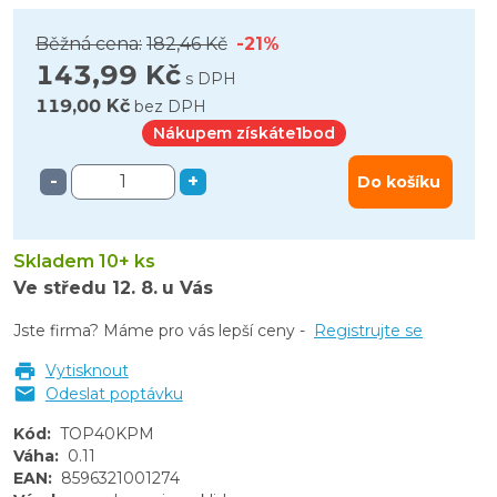
Běžná cena:
182,46 Kč
-21%
143,99 Kč
s DPH
119,00 Kč
bez DPH
Nákupem získáte
1
bod
-
+
Do košíku
Skladem 10+ ks
Ve středu
12. 8.
u Vás
Jste firma? Máme pro vás lepší ceny -
Registrujte se
Vytisknout
Odeslat poptávku
Kód
:
TOP40KPM
Váha
:
0.11
EAN
:
8596321001274