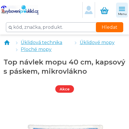
Menu
Hledat
Držák mopu 40 cm Univerzal kapsový
Úklidová technika
Úklidové mopy
vybaveniprouklid.cz násada Al, tyč k mopu universal - 
Ploché mopy
Úklidový vozík Clarol 2 x 17 l
Návlek mopu 40 cm mikrovlákno kapsový
Top návlek mopu 40 cm, kapsový
Top návlek mopu 40 cm, kapsový, mikrovlákno
s páskem, mikrovlákno
Akce