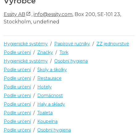
Výrobce
Essity AB
,
info@essity.com
, Box 200, SE-101 23,
Stockholm, undefined
Hygienické systémy
/
Papírové ručníky
/
ZZ jednovrstvé
Podle určení
/
Značky
/
Tork
Hygienické systémy
/
Osobní hygiena
Podle určení
/
Školy a školky
Podle určení
/
Restaurace
Podle určení
/
Hotely
Podle určení
/
Domácnost
Podle určení
/
Haly a sklady
Podle určení
/
Toaleta
Podle určení
/
Koupelna
Podle určení
/
Osobní hygiena