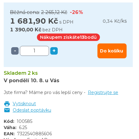
Běžná cena:
2 265,12 Kč
-26%
1 681,90 Kč
ks
0,34 Kč
/
s DPH
1 390,00 Kč
bez DPH
Nákupem získáte
13
bodů
-
+
Do košíku
Skladem 2 ks
V pondělí
10. 8.
u Vás
Jste firma? Máme pro vás lepší ceny -
Registrujte se
Vytisknout
Odeslat poptávku
Kód
:
100585
Váha
:
6.25
EAN
:
7322540885606