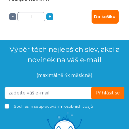
-
+
Do košíku
Výběr těch nejlepších slev, akcí a
novinek na váš e-mail
(maximálně 4x měsíčně)
Přihlásit se
Souhlasím se
zpracováním osobních údajů