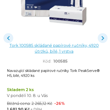
Tork 100585 skládané papírové ručníky, 4920
útržků, bílé, 1 vrstva
Kód
:
100585
Navazující skládané papírové ručníky Tork PeakServe®
H5, bílé, 4920 ks
Skladem 2 ks
V pondělí
10. 8.
u Vás
Běžná cena:
2 265,12 Kč
-26%
1 681,90 Kč
s DPH