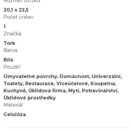
Rozměr útržku
20,1 x 22,5
Počet vrstev
1
Značka
Tork
Barva
Bílá
Použití
Omyvatelné povrchy, Domácnost, Univerzální,
Toalety, Restaurace, Víceúčelové, Koupelna,
Kuchyně, Úklidová firma, Mytí, Potravinářství,
Úklidové prostředky
Materiál
Celulóza